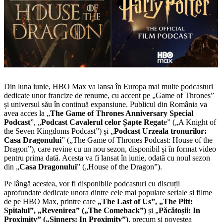
Din luna iunie, HBO Max va lansa în Europa mai multe podcasturi
dedicate unor francize de renume, cu accent pe „Game of Thrones”
și universul său în continuă expansiune. Publicul din România va
avea acces la „
The Game of Thrones Anniversary Special
Podcast
”, „
Podcast Cavalerul celor Șapte Regat
e” („A Knight of
the Seven Kingdoms Podcast”) și „
Podcast Urzeala tronurilor:
Casa Dragonului
” („The Game of Thrones Podcast: House of the
Dragon”), care revine cu un nou sezon, disponibil și în format video
pentru prima dată. Acesta va fi lansat în iunie, odată cu noul sezon
din „
Casa Dragonului
” („House of the Dragon”).
Pe lângă acestea, vor fi disponibile podcasturi cu discuții
aprofundate dedicate unora dintre cele mai populare seriale și filme
de pe HBO Max, printre care
„The Last of Us”, „The Pitt:
Spitalul”, „Revenirea” („The Comeback”)
și „
Păcătoșii: In
Proximity” („Sinners: In Proximity”)
, precum și povestea