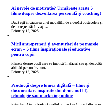
Ai nevoie de motivație? Urmărește aceste 5
filme despre dezvoltarea personală și coaching!
Dacă ești în căutarea unei modalități de a depăși obstacolele și
de a crește atât în viața…
February 17, 2025
Micii antreprenori și aventurieri de pe marele
ecran – 5 filme inspiraționale și educative
pentru copii
Filmele despre copii care se implică în afaceri sau își dezvoltă
abilități personale, sunt…
February 13, 2025
Producții despre lumea digitală – filme și
documentare inspirate din domeniul IT,
tehnologie sau marketing online
Este clar că tehnologia și mediul online joacă un rol din ce în