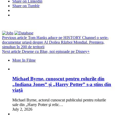
Share on Linkedin
Share on Tumblr
Previous article
Tom Hanks aduce pe HISTORY Channel o serie-
documentar uriașă despre Al Doilea Război Mondial. Premiera,
simultan în 200 de teritorii
Next article
Desene cu Blue, noi episoade pe Disney+
More In Filme
Michael Byrne, cunoscut pentru rolurile din
„Indiana Jones” și „Harry Potter” s-a stins din
viață
Michael Byrne, actorul cunoscut publicului pentru rolurile
sale din „Harry Potter şi relic…
July 2, 2026