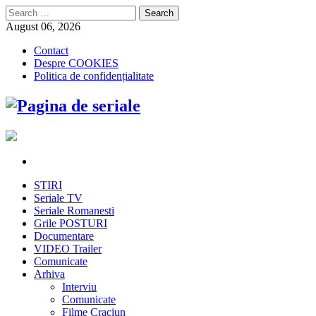
Search
for:
August 06, 2026
Contact
Despre COOKIES
Politica de confidențialitate
STIRI
Seriale TV
Seriale Romanesti
Grile POSTURI
Documentare
VIDEO Trailer
Comunicate
Arhiva
Interviu
Comunicate
Filme Craciun