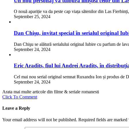
Un nou personaj va tulbura liniștea celor din Las
O nouă apariție va da peste cap viața sătenilor din Las Fierbin
September 25, 2024
Dan Chişu, invitat special în serialul original I
Dan Chişu se alătură serialului original Iubire cu parfum de l
September 24, 2024
Eric Aradits, fiul lui Andrei Aradits, în distribu
Cel mai nou serial original semnat Ruxandra Ion și produs de
September 24, 2024
Arata mai multe articole din filme & seriale romanesti
Click To Comment
Leave a Reply
Your email address will not be published.
Required fields are marked