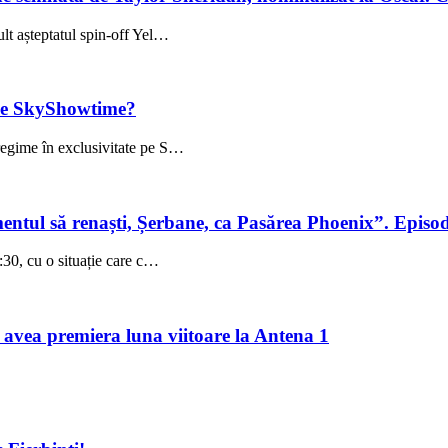
ult așteptatul spin-off Yel…
 pe SkyShowtime?
regime în exclusivitate pe S…
entul să renaști, Șerbane, ca Pasărea Phoenix”. Episo
:30, cu o situație care c…
 avea premiera luna viitoare la Antena 1