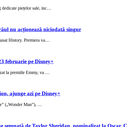
 dedicate piețelor sale, inc…
: răul nu acționează niciodată singur
Viasat History. Premiera va…
 23 februarie pe Disney+
lizat la premiile Emmy, va …
ion, ajunge azi pe Disney+
une” („Wonder Man”), …
ne semnată de Taylor Sheridan, nominalizat la Oscar. 