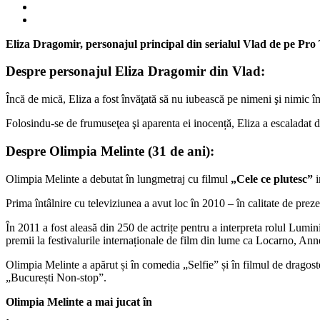
Eliza Dragomir, personajul principal din serialul Vlad de pe Pro 
Despre personajul Eliza Dragomir din Vlad:
Încă de mică, Eliza a fost învăţată să nu iubească pe nimeni şi nimic în a
Folosindu-se de frumuseţea şi aparenta ei inocență, Eliza a escaladat 
Despre Olimpia Melinte (31 de ani):
Olimpia Melinte a debutat în lungmetraj cu filmul
„Cele ce plutesc”
i
Prima întâlnire cu televiziunea a avut loc în 2010 – în calitate de 
În 2011 a fost aleasă din 250 de actrițe pentru a interpreta rolul Lum
premii la festivalurile internaționale de film din lume ca Locarno, An
Olimpia Melinte a apărut și în comedia „Selfie” și în filmul de dragost
„București Non-stop”.
Olimpia Melinte a mai jucat în