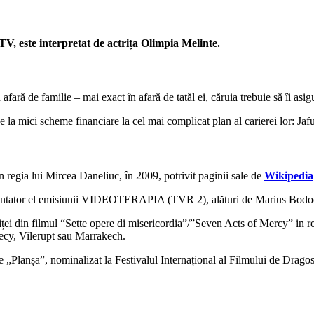
TV, este interpretat de actrița
Olimpia Melinte.
fară de familie – mai exact în afară de tatăl ei, căruia trebuie să îi asig
de la mici scheme financiare la cel mai complicat plan al carierei lor: 
n regia lui Mircea Daneliuc, în 2009, potrivit paginii sale de
Wikipedia
prezentator el emisiunii VIDEOTERAPIA (TVR 2), alături de Marius Bodo
iniței din filmul “Sette opere di misericordia”/”Seven Acts of Mercy” in 
necy, Vilerupt sau Marrakech.
e „Planșa”, nominalizat la Festivalul Internațional al Filmului de Dragost