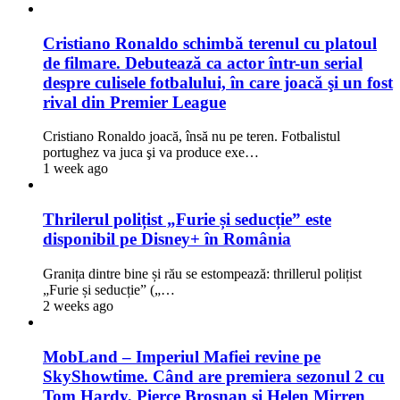
Cristiano Ronaldo schimbă terenul cu platoul
de filmare. Debutează ca actor într-un serial
despre culisele fotbalului, în care joacă şi un fost
rival din Premier League
Cristiano Ronaldo joacă, însă nu pe teren. Fotbalistul
portughez va juca şi va produce exe…
1 week ago
Thrilerul polițist „Furie și seducție” este
disponibil pe Disney+ în România
Granița dintre bine și rău se estompează: thrillerul polițist
„Furie și seducție” („…
2 weeks ago
MobLand – Imperiul Mafiei revine pe
SkyShowtime. Când are premiera sezonul 2 cu
Tom Hardy, Pierce Brosnan și Helen Mirren