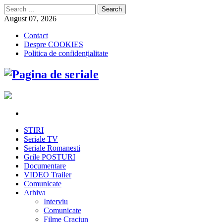
Search
for:
August 07, 2026
Contact
Despre COOKIES
Politica de confidențialitate
STIRI
Seriale TV
Seriale Romanesti
Grile POSTURI
Documentare
VIDEO Trailer
Comunicate
Arhiva
Interviu
Comunicate
Filme Craciun