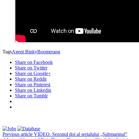
Tags
Agent Binky
Boomerang
Share on Facebook
Share on Twitter
Share on Google+
Share on Reddit
Share on Pinterest
Share on Linkedin
Share on Tumblr
Previous article
VIDEO. Sezonul doi al serialului „Submarinul”