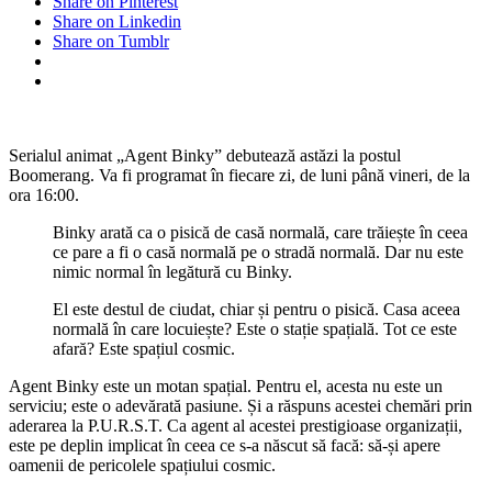
Share on Pinterest
Share on Linkedin
Share on Tumblr
Serialul animat „Agent Binky” debutează astăzi la postul
Boomerang. Va fi programat în fiecare zi, de luni până vineri, de la
ora 16:00.
Binky arată ca o pisică de casă normală, care trăiește în ceea
ce pare a fi o casă normală pe o stradă normală. Dar nu este
nimic normal în legătură cu Binky.
El este destul de ciudat, chiar și pentru o pisică. Casa aceea
normală în care locuiește? Este o stație spațială. Tot ce este
afară? Este spațiul cosmic.
Agent Binky este un motan spațial. Pentru el, acesta nu este un
serviciu; este o adevărată pasiune. Și a răspuns acestei chemări prin
aderarea la P.U.R.S.T. Ca agent al acestei prestigioase organizații,
este pe deplin implicat în ceea ce s-a născut să facă: să-și apere
oamenii de pericolele spațiului cosmic.