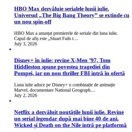
HBO Max dezvăluie serialele lunii iulie.
Universul „The Big Bang Theory” se extinde cu
un nou spin-off
HBO Max a anunțat premierele de seriale din luna iulie.
Capul de afiș este „Stuart Fails t…
July 3, 2026
Disney+ în iulie: revine X-Men ’97, Tom
Hiddleston spune povestea tragediei din
Pompei, iar un nou thriller FBI intră în ofertă
Luna iulie aduce pe Disney+ o combinație de animație
Marvel, documentare National Geograph…
July 2, 2026
Netflix a dezvăluit noutățile lunii iulie. Revine
un serial legendar după mai bine 40 de ani.
Wicked și Death on the Nile intră pe platformă