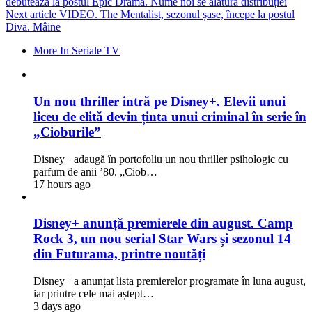
debutează la postul Epic Drama. Nume noi se alătură distribuției
Next article
VIDEO. The Mentalist, sezonul șase, începe la postul
Diva. Mâine
More In Seriale TV
Un nou thriller intră pe Disney+. Elevii unui
liceu de elită devin ținta unui criminal în serie în
„Cioburile”
Disney+ adaugă în portofoliu un nou thriller psihologic cu
parfum de anii ’80. „Ciob…
17 hours ago
Disney+ anunță premierele din august. Camp
Rock 3, un nou serial Star Wars și sezonul 14
din Futurama, printre noutăți
Disney+ a anunțat lista premierelor programate în luna august,
iar printre cele mai aștept…
3 days ago