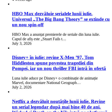
HBO Max dezvăluie serialele lunii iulie.
Universul „The Big Bang Theory” se extinde cu
un nou spin-off
HBO Max a anunțat premierele de seriale din luna iulie.
Capul de afiș este „Stuart Fails t…
July 3, 2026
Disney+ în iulie: revine X-Men ’97, Tom
Hiddleston spune povestea tragediei din
Pompei, iar un nou thriller FBI intră în ofertă
Luna iulie aduce pe Disney+ o combinație de animație
Marvel, documentare National Geograph…
July 2, 2026
Netflix a dezvăluit noutățile lunii iulie. Revine
un serial legendar după mai bine 40 de ani.