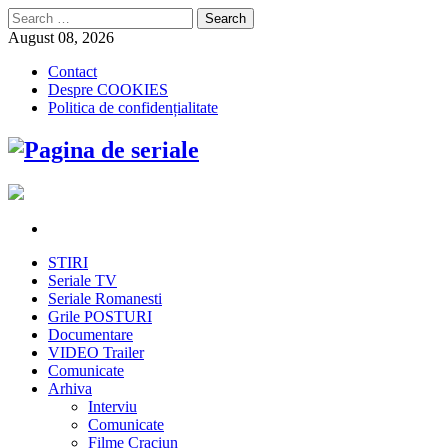
Search
for:
August 08, 2026
Contact
Despre COOKIES
Politica de confidențialitate
STIRI
Seriale TV
Seriale Romanesti
Grile POSTURI
Documentare
VIDEO Trailer
Comunicate
Arhiva
Interviu
Comunicate
Filme Craciun