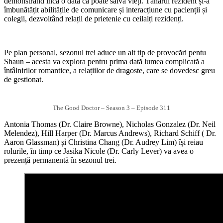
demonstrând încă o dată că poate salva vieți. Tânărul rezident și-a
îmbunătățit abilitățile de comunicare și interacțiune cu pacienții și
colegii, dezvoltând relații de prietenie cu ceilalți rezidenți.
Pe plan personal, sezonul trei aduce un alt tip de provocări pentu
Shaun – acesta va explora pentru prima dată lumea complicată a
întâlnirilor romantice, a relațiilor de dragoste, care se dovedesc greu
de gestionat.
The Good Doctor – Season 3 – Episode 311
Antonia Thomas (Dr. Claire Browne), Nicholas Gonzalez (Dr. Neil
Melendez), Hill Harper (Dr. Marcus Andrews), Richard Schiff ( Dr.
Aaron Glassman) și Christina Chang (Dr. Audrey Lim) își reiau
rolurile, în timp ce Jasika Nicole (Dr. Carly Lever) va avea o
prezență permanentă în sezonul trei.