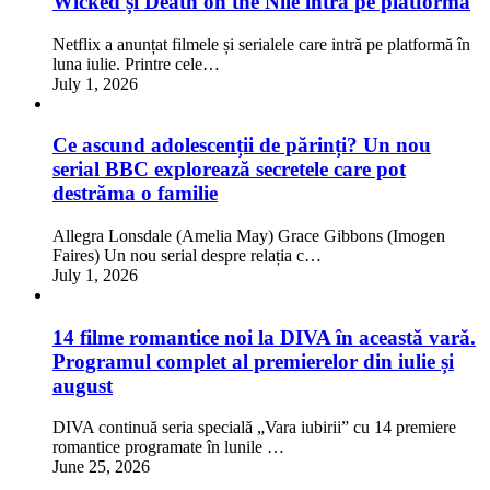
Wicked și Death on the Nile intră pe platformă
Netflix a anunțat filmele și serialele care intră pe platformă în
luna iulie. Printre cele…
July 1, 2026
Ce ascund adolescenții de părinți? Un nou
serial BBC explorează secretele care pot
destrăma o familie
Allegra Lonsdale (Amelia May) Grace Gibbons (Imogen
Faires) Un nou serial despre relația c…
July 1, 2026
14 filme romantice noi la DIVA în această vară.
Programul complet al premierelor din iulie și
august
DIVA continuă seria specială „Vara iubirii” cu 14 premiere
romantice programate în lunile …
June 25, 2026