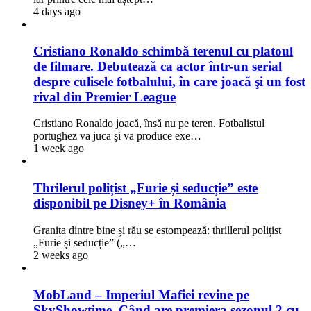
4 days ago
Cristiano Ronaldo schimbă terenul cu platoul
de filmare. Debutează ca actor într-un serial
despre culisele fotbalului, în care joacă şi un fost
rival din Premier League
Cristiano Ronaldo joacă, însă nu pe teren. Fotbalistul
portughez va juca şi va produce exe…
1 week ago
Thrilerul polițist „Furie și seducție” este
disponibil pe Disney+ în România
Granița dintre bine și rău se estompează: thrillerul polițist
„Furie și seducție” („…
2 weeks ago
MobLand – Imperiul Mafiei revine pe
SkyShowtime. Când are premiera sezonul 2 cu