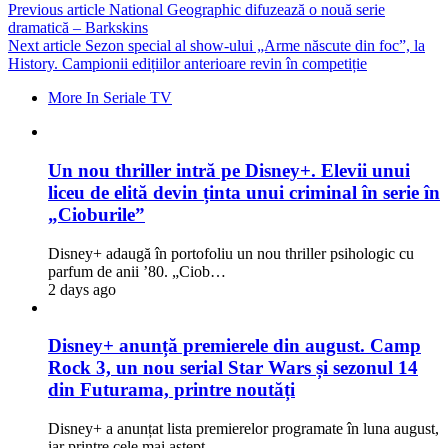
Previous article
National Geographic difuzează o nouă serie
dramatică – Barkskins
Next article
Sezon special al show-ului „Arme născute din foc”, la
History. Campionii edițiilor anterioare revin în competiție
More In Seriale TV
Un nou thriller intră pe Disney+. Elevii unui
liceu de elită devin ținta unui criminal în serie în
„Cioburile”
Disney+ adaugă în portofoliu un nou thriller psihologic cu
parfum de anii ’80. „Ciob…
2 days ago
Disney+ anunță premierele din august. Camp
Rock 3, un nou serial Star Wars și sezonul 14
din Futurama, printre noutăți
Disney+ a anunțat lista premierelor programate în luna august,
iar printre cele mai aștept…