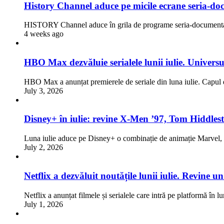
History Channel aduce pe micile ecrane seria-doc
HISTORY Channel aduce în grila de programe seria-documentar
4 weeks ago
HBO Max dezvăluie serialele lunii iulie. Univers
HBO Max a anunțat premierele de seriale din luna iulie. Capul d
July 3, 2026
Disney+ în iulie: revine X-Men ’97, Tom Hiddlest
Luna iulie aduce pe Disney+ o combinație de animație Marve
July 2, 2026
Netflix a dezvăluit noutățile lunii iulie. Revine 
Netflix a anunțat filmele și serialele care intră pe platformă în l
July 1, 2026