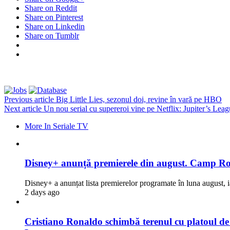
Share on Reddit
Share on Pinterest
Share on Linkedin
Share on Tumblr
Previous article
Big Little Lies, sezonul doi, revine în vară pe HBO
Next article
Un nou serial cu supereroi vine pe Netflix: Jupiter’s League
More In Seriale TV
Disney+ anunță premierele din august. Camp Rock
Disney+ a anunțat lista premierelor programate în luna august, i
2 days ago
Cristiano Ronaldo schimbă terenul cu platoul de fi