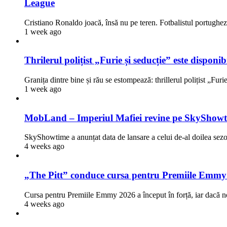
League
Cristiano Ronaldo joacă, însă nu pe teren. Fotbalistul portugh
1 week ago
Thrilerul polițist „Furie și seducție” este dispon
Granița dintre bine și rău se estompează: thrillerul polițist „Fur
1 week ago
MobLand – Imperiul Mafiei revine pe SkyShowti
SkyShowtime a anunțat data de lansare a celui de-al doilea 
4 weeks ago
„The Pitt” conduce cursa pentru Premiile Emmy
Cursa pentru Premiile Emmy 2026 a început în forță, iar dacă n
4 weeks ago