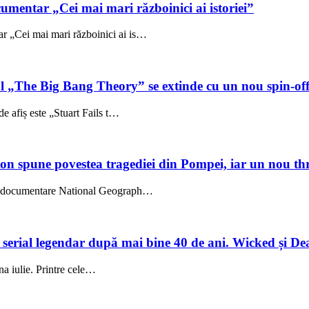
umentar „Cei mai mari războinici ai istoriei”
 „Cei mai mari războinici ai is…
ul „The Big Bang Theory” se extinde cu un nou spin-of
e afiș este „Stuart Fails t…
on spune povestea tragediei din Pompei, iar un nou thri
l, documentare National Geograph…
un serial legendar după mai bine 40 de ani. Wicked și De
una iulie. Printre cele…