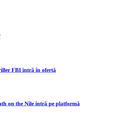
f
ller FBI intră în ofertă
ath on the Nile intră pe platformă