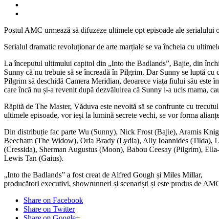
Postul AMC urmează să difuzeze ultimele opt episoade ale serialului 
Serialul dramatic revoluționar de arte marțiale se va încheia cu ultimel
La începutul ultimului capitol din „Into the Badlands”, Bajie, din închi
Sunny că nu trebuie să se încreadă în Pilgrim. Dar Sunny se luptă cu de
Pilgrim să deschidă Camera Meridian, deoarece viața fiului său este în
care încă nu și-a revenit după dezvăluirea că Sunny i-a ucis mama, ca
Răpită de The Master, Văduva este nevoită să se confrunte cu trecutul 
ultimele episoade, vor ieși la lumină secrete vechi, se vor forma alianțe
Din distribuție fac parte Wu (Sunny), Nick Frost (Bajie), Aramis Kni
Beecham (The Widow), Orla Brady (Lydia), Ally Ioannides (Tilda), L
(Cressida), Sherman Augustus (Moon), Babou Ceesay (Pilgrim), Ella-
Lewis Tan (Gaius).
„Into the Badlands” a fost creat de Alfred Gough și Miles Millar,
producători executivi, showrunneri și scenariști și este produs de AM
Share on Facebook
Share on Twitter
Share on Google+