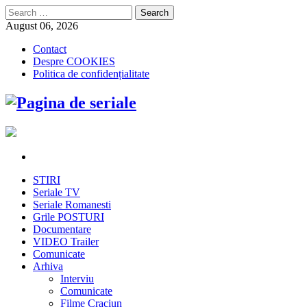
Search
for:
August 06, 2026
Contact
Despre COOKIES
Politica de confidențialitate
STIRI
Seriale TV
Seriale Romanesti
Grile POSTURI
Documentare
VIDEO Trailer
Comunicate
Arhiva
Interviu
Comunicate
Filme Craciun