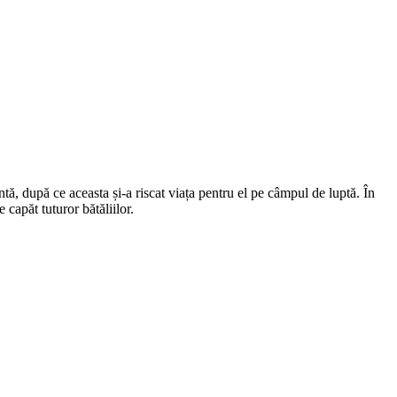
ă, după ce aceasta și-a riscat viața pentru el pe câmpul de luptă. În
 capăt tuturor bătăliilor.