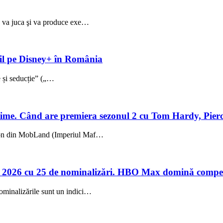
ez va juca şi va produce exe…
ibil pe Disney+ în România
ie și seducție” („…
me. Când are premiera sezonul 2 cu Tom Hardy, Pierc
sezon din MobLand (Imperiul Maf…
 2026 cu 25 de nominalizări. HBO Max domină compet
ominalizările sunt un indici…