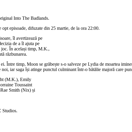
original Into The Badlands.
e opt episoade, difuzate din 25 martie, de la ora 22:00.
soare, îl avertizează pe
cizia de a îl ajuta pe
 joc. În același timp, M.K.,
ută răzbunarea.
ei. Între timp, Moon se grăbește s-o salveze pe Lydia de moartea iminent
 noi, iar saga își atinge punctul culminant într-o bătălie majoră care pune
ght (M.K.), Emily
orraine Toussaint
Rae Smith (Nix) și
C Studios.