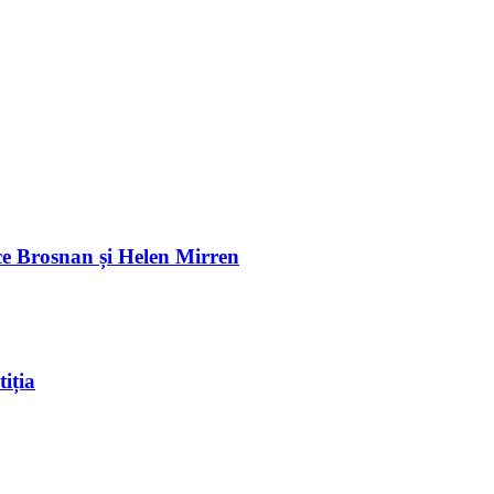
e Brosnan și Helen Mirren
iția