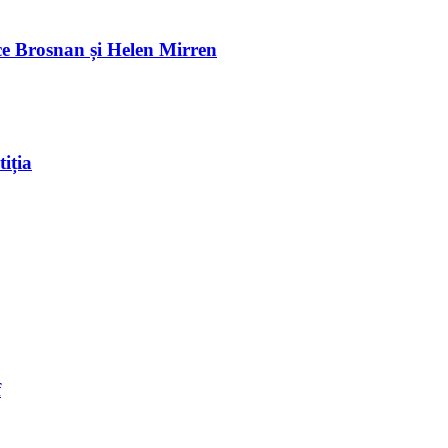
e Brosnan și Helen Mirren
iția
f