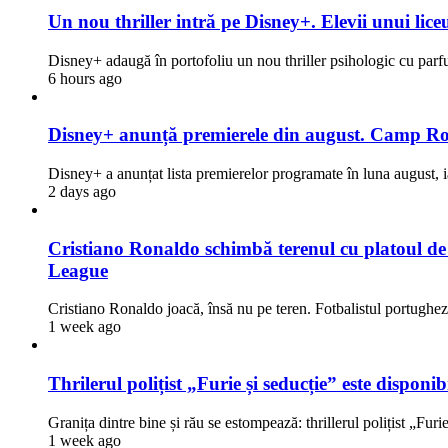
Un nou thriller intră pe Disney+. Elevii unui liceu
Disney+ adaugă în portofoliu un nou thriller psihologic cu par
6 hours ago
Disney+ anunță premierele din august. Camp Rock
Disney+ a anunțat lista premierelor programate în luna august, i
2 days ago
Cristiano Ronaldo schimbă terenul cu platoul de fi
League
Cristiano Ronaldo joacă, însă nu pe teren. Fotbalistul portugh
1 week ago
Thrilerul polițist „Furie și seducție” este dispon
Granița dintre bine și rău se estompează: thrillerul polițist „Fur
1 week ago