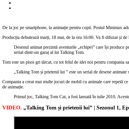
De la joc pe smartphone, la animație pentru copii. Postul Minimax aduc
Producția debutează marți, 18 mai, de la ora 16:00. Va fi difuzat și de
Desenul animat prezintă aventurile „echipei” care își produce p
serial dintr-un garaj al lui Talking Tom.
Tom este un pisoi gri tărcat, cu tot felul de idei noi pentru compania s
„Talking Tom și prietenii lui ” este un serial de desene animate
Compania a creat mai multe jocuri de mobil cu animale care repetă ce sp
de animație.
Primul joc, Talking Tom Cat, a fost lansată în iulie 2010. Aceste
VIDEO.
„Talking Tom și prietenii lui” | Sezonul 1, Ep