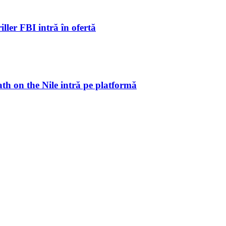
ller FBI intră în ofertă
ath on the Nile intră pe platformă