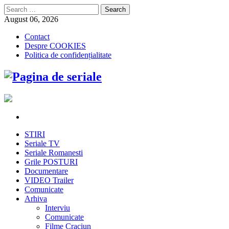
Search
for:
August 06, 2026
Contact
Despre COOKIES
Politica de confidențialitate
STIRI
Seriale TV
Seriale Romanesti
Grile POSTURI
Documentare
VIDEO Trailer
Comunicate
Arhiva
Interviu
Comunicate
Filme Craciun