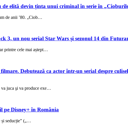
 de elită devin ținta unui criminal în serie în „Cioburil
fum de anii ’80. „Ciob…
 3, un nou serial Star Wars și sezonul 14 din Futuram
ar printre cele mai aștept…
lmare. Debutează ca actor într-un serial despre culisele
ez va juca şi va produce exe…
ibil pe Disney+ în România
ie și seducție” („…