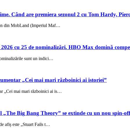
me. Când are premiera sezonul 2 cu Tom Hardy, Pierc
sezon din MobLand (Imperiul Maf…
 2026 cu 25 de nominalizări. HBO Max domină compet
ominalizările sunt un indici…
umentar „Cei mai mari războinici ai istoriei”
 „Cei mai mari războinici ai is…
ul „The Big Bang Theory” se extinde cu un nou spin-of
e afiș este „Stuart Fails t…