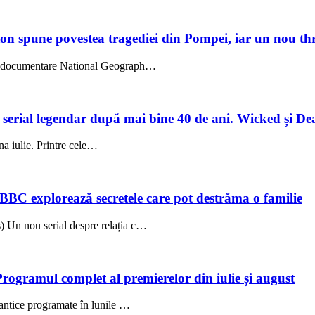
on spune povestea tragediei din Pompei, iar un nou thri
l, documentare National Geograph…
un serial legendar după mai bine 40 de ani. Wicked și De
una iulie. Printre cele…
 BBC explorează secretele care pot destrăma o familie
 Un nou serial despre relația c…
Programul complet al premierelor din iulie și august
antice programate în lunile …