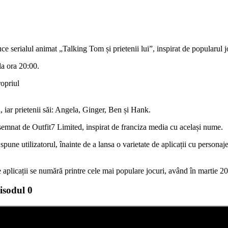
e serialul animat „Talking Tom și prietenii lui”, inspirat de popularul
 la ora 20:00.
ropriul
a, iar prietenii săi: Angela, Ginger, Ben și Hank.
 semnat de Outfit7 Limited, inspirat de franciza media cu același nume.
une utilizatorul, înainte de a lansa o varietate de aplicații cu personaj
 aplicații se numără printre cele mai populare jocuri, având în martie 20
isodul 0