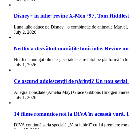
Disney+ în iulie: revine X-Men ’97, Tom Hiddlest
Luna iulie aduce pe Disney+ o combinație de animație Marve
July 2, 2026
Netflix a dezvăluit noutățile lunii iulie. Revine 
Netflix a anunțat filmele și serialele care intră pe platformă în l
July 1, 2026
Ce ascund adolescenții de părinți? Un nou serial
Allegra Lonsdale (Amelia May) Grace Gibbons (Imogen Faires)
July 1, 2026
14 filme romantice noi la DIVA în această vară. 
DIVA continuă seria specială „Vara iubirii” cu 14 premiere rom