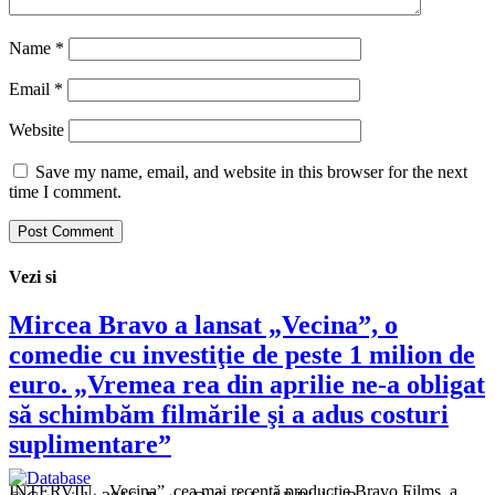
Name
*
Email
*
Website
Save my name, email, and website in this browser for the next
time I comment.
Vezi si
Mircea Bravo a lansat „Vecina”, o
comedie cu investiţie de peste 1 milion de
euro. „Vremea rea din aprilie ne-a obligat
să schimbăm filmările şi a adus costuri
suplimentare”
INTERVIU. „Vecina”, cea mai recentă producţie Bravo Films, a