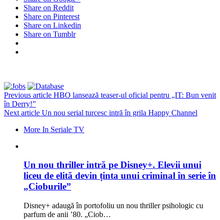
Share on Reddit
Share on Pinterest
Share on Linkedin
Share on Tumblr
Previous article
HBO lansează teaser-ul oficial pentru „IT: Bun venit
în Derry!”
Next article
Un nou serial turcesc intră în grila Happy Channel
More In Seriale TV
Un nou thriller intră pe Disney+. Elevii unui
liceu de elită devin ținta unui criminal în serie în
„Cioburile”
Disney+ adaugă în portofoliu un nou thriller psihologic cu
parfum de anii ’80. „Ciob…