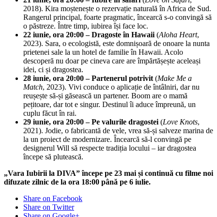
2018). Kira moștenește o rezervație naturală în Africa de Sud.
Rangerul principal, foarte pragmatic, încearcă s-o convingă să
o păstreze. Între timp, iubirea își face loc.
22 iunie, ora 20:00 – Dragoste în Hawaii
(
Aloha Heart
,
2023). Sara, o ecologistă, este domnișoară de onoare la nunta
prietenei sale la un hotel de familie în Hawaii. Acolo
descoperă nu doar pe cineva care are împărtășește aceleași
idei, ci și dragostea.
28 iunie, ora 20:00 – Partenerul
potrivit
(
Make Me a
Match
, 2023). Vivi conduce o aplicație de întâlniri, dar nu
reușește să-și găsească un partener. Boom are o mamă
pețitoare, dar tot e singur. Destinul îi aduce împreună, un
cuplu făcut în rai.
29 iunie, ora 20:00 – Pe valurile dragostei
(
Love Knots
,
2021). Jodie, o fabricantă de vele, vrea să-și salveze marina de
la un proiect de modernizare. Încearcă să-l convingă pe
designerul Will să respecte tradiția locului – iar dragostea
începe să plutească.
„Vara Iubirii la DIVA” începe pe 23 mai și continuă cu filme noi
difuzate zilnic de la ora 18:00 până pe 6 iulie.
Share on Facebook
Share on Twitter
Share on Google+