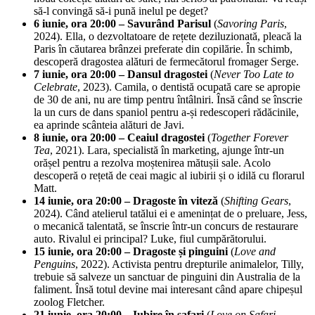
să-l convingă să-i pună inelul pe deget?
6 iunie, ora 20:00 – Savurând
Parisul
(
Savoring Paris
,
2024). Ella, o dezvoltatoare de rețete deziluzionată, pleacă la
Paris în căutarea brânzei preferate din copilărie. În schimb,
descoperă dragostea alături de fermecătorul fromager Serge.
7 iunie, ora 20:00 – Dansul
dragostei
(
Never Too Late to
Celebrate
, 2023). Camila, o dentistă ocupată care se apropie
de 30 de ani, nu are timp pentru întâlniri. Însă când se înscrie
la un curs de dans spaniol pentru a-și redescoperi rădăcinile,
ea aprinde scânteia alături de Javi.
8 iunie, ora 20:00 – Ceaiul
dragostei
(
Together Forever
Tea
, 2021). Lara, specialistă în marketing, ajunge într-un
orășel pentru a rezolva moștenirea mătușii sale. Acolo
descoperă o rețetă de ceai magic al iubirii și o idilă cu florarul
Matt.
14 iunie, ora 20:00 – Dragoste în viteză
(
Shifting Gears
,
2024). Când atelierul tatălui ei e amenințat de o preluare, Jess,
o mecanică talentată, se înscrie într-un concurs de restaurare
auto. Rivalul ei principal? Luke, fiul cumpărătorului.
15 iunie, ora 20:00 – Dragoste și pinguini
(
Love and
Penguins
, 2022). Activista pentru drepturile animalelor, Tilly,
trebuie să salveze un sanctuar de pinguini din Australia de la
faliment. Însă totul devine mai interesant când apare chipeșul
zoolog Fletcher.
21 iunie, ora 20:00 – Iubire în safari
(
Love on Safari
,