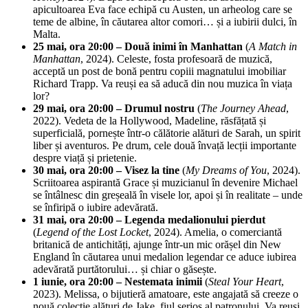
apicultoarea Eva face echipă cu Austen, un arheolog care se
teme de albine, în căutarea altor comori… și a iubirii dulci, în
Malta.
25 mai, ora 20:00 –
Două inimi în Manhattan
(
A Match in
Manhattan
, 2024). Celeste, fosta profesoară de muzică,
acceptă un post de bonă pentru copiii magnatului imobiliar
Richard Trapp. Va reuși ea să aducă din nou muzica în viața
lor?
29 mai, ora 20:00 – Drumul nostru
(
The Journey Ahead
,
2022). Vedeta de la Hollywood, Madeline, răsfățată și
superficială, pornește într-o călătorie alături de Sarah, un spirit
liber și aventuros. Pe drum, cele două învață lecții importante
despre viață și prietenie.
30 mai, ora 20:00 – Visez la tine
(
My Dreams of You
, 2024).
Scriitoarea aspirantă Grace și muzicianul în devenire Michael
se întâlnesc din greșeală în visele lor, apoi și în realitate – unde
se înfiripă o iubire adevărată.
31 mai, ora 20:00 – Legenda medalionului pierdut
(
Legend of the Lost Locket
, 2024). Amelia, o comerciantă
britanică de antichități, ajunge într-un mic orășel din New
England în căutarea unui medalion legendar ce aduce iubirea
adevărată purtătorului… și chiar o găsește.
1 iunie, ora 20:00 – Nestemata
inimii
(
Steal Your Heart
,
2023). Melissa, o bijutieră amatoare, este angajată să creeze o
nouă colecție alături de Jake, fiul serios al patronului. Va reuși