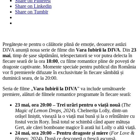
Share on Pinterest
Share on Linkedin
Share on Tumblr
Pregătește-te pentru o călătorie plină de emoție, deoarece astăzi
DIVA anunță noua serie de filme din
Vara Iubirii la DIVA
. Din
23
mai
, timp de șase săptămâni, telespectatorii se vor putea delecta în
fiecare seară de la ora
18:00
, cu filme romantice pline de povești de
dragoste captivante. Momente speciale pentru publicul din România
vor fi premierele difuzate în exclusivitate în fiecare sâmbătă și
duminică seara, de la 20:00.
Seria de filme „
Vara Iubirii la DIVA
” va include următoarele
premiere, alături de filmele romantice programate în fiecare seară:
23 mai, ora 20:00 – Trei urări pentru o viață nouă
(
The
Magic of Lemon Drops, 2024
). Chelnerița Lolly, dintr-un
orășel liniștit, visează la o viață mai bună și la o reîntâlnire cu
fostul vecin Rory. Însă totul se schimbă când apare mătușa
Gert, ale cărei bomboane magice îi arată lui Lolly o altă viață.
24 mai, ora 20:00 – Pentru dragoste și miere
(
For Love &
Honey
, 2024). După ce descoperă o frescă ascunsă,