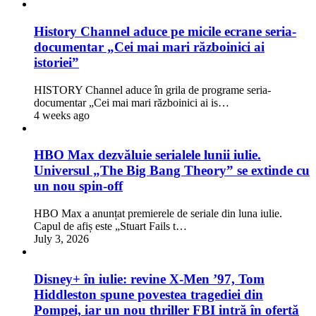
History Channel aduce pe micile ecrane seria-
documentar „Cei mai mari războinici ai
istoriei”
HISTORY Channel aduce în grila de programe seria-
documentar „Cei mai mari războinici ai is…
4 weeks ago
HBO Max dezvăluie serialele lunii iulie.
Universul „The Big Bang Theory” se extinde cu
un nou spin-off
HBO Max a anunțat premierele de seriale din luna iulie.
Capul de afiș este „Stuart Fails t…
July 3, 2026
Disney+ în iulie: revine X-Men ’97, Tom
Hiddleston spune povestea tragediei din
Pompei, iar un nou thriller FBI intră în ofertă