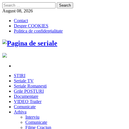
Search
for:
August 08, 2026
Contact
Despre COOKIES
Politica de confidențialitate
STIRI
Seriale TV
Seriale Romanesti
Grile POSTURI
Documentare
VIDEO Trailer
Comunicate
Arhiva
Interviu
Comunicate
Filme Craciun