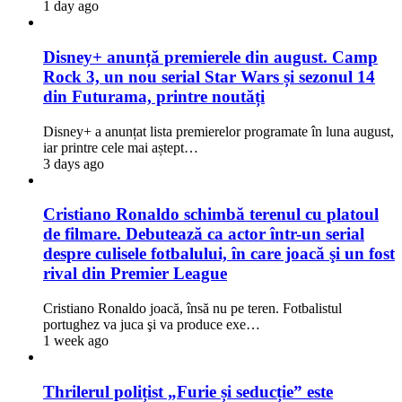
1 day ago
Disney+ anunță premierele din august. Camp
Rock 3, un nou serial Star Wars și sezonul 14
din Futurama, printre noutăți
Disney+ a anunțat lista premierelor programate în luna august,
iar printre cele mai aștept…
3 days ago
Cristiano Ronaldo schimbă terenul cu platoul
de filmare. Debutează ca actor într-un serial
despre culisele fotbalului, în care joacă şi un fost
rival din Premier League
Cristiano Ronaldo joacă, însă nu pe teren. Fotbalistul
portughez va juca şi va produce exe…
1 week ago
Thrilerul polițist „Furie și seducție” este