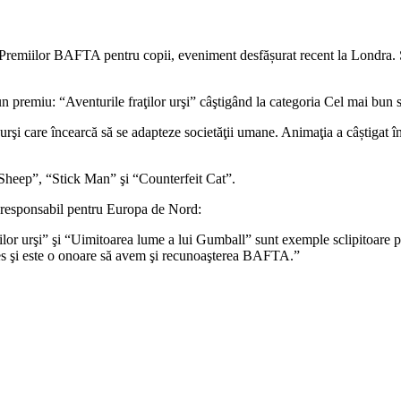
Premiilor BAFTA pentru copii, eveniment desfășurat recent la Londra. S
n premiu: “Aventurile fraţilor urşi” câştigând la categoria Cel mai bun 
ţi urşi care încearcă să se adapteze societăţii umane. Animaţia a câștiga
 Sheep”, “Stick Man” şi “Counterfeit Cat”.
responsabil pentru Europa de Nord:
lor urşi” şi “Uimitoarea lume a lui Gumball” sunt exemple sclipitoare 
es şi este o onoare să avem şi recunoaşterea BAFTA.”