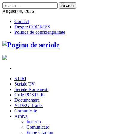
Search
for:
August 08, 2026
Contact
Despre COOKIES
Politica de confidențialitate
STIRI
Seriale TV
Seriale Romanesti
Grile POSTURI
Documentare
VIDEO Trailer
Comunicate
Arhiva
Interviu
Comunicate
Filme Craciun