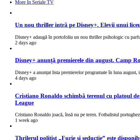
More In Seriale TV
Un nou thriller intră pe Disney+. Elevii unui liceu
Disney+ adaugă în portofoliu un nou thriller psihologic cu par
2 days ago
Disney+ anunță premierele din august. Camp Rock
Disney+ a anunțat lista premierelor programate în luna august, i
4 days ago
Cristiano Ronaldo schimbă terenul cu platoul de fi
League
Cristiano Ronaldo joacă, însă nu pe teren. Fotbalistul portugh
1 week ago
Thrilerul polițist „Furie și seducție” este dispon