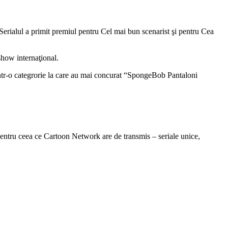
erialul a primit premiul pentru Cel mai bun scenarist şi pentru Cea
show internaţional.
t într-o categrorie la care au mai concurat “SpongeBob Pantaloni
pentru ceea ce Cartoon Network are de transmis – seriale unice,