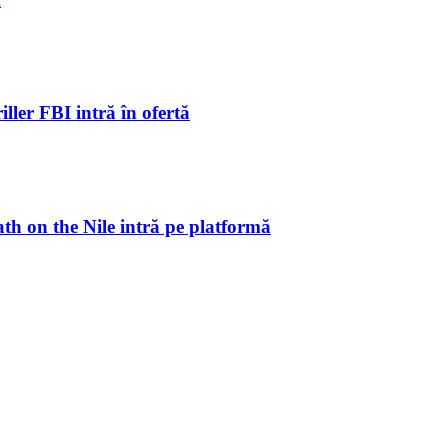
ller FBI intră în ofertă
ath on the Nile intră pe platformă