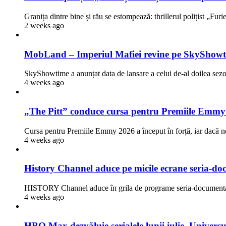
Granița dintre bine și rău se estompează: thrillerul polițist „Fur
2 weeks ago
MobLand – Imperiul Mafiei revine pe SkyShowti
SkyShowtime a anunțat data de lansare a celui de-al doilea 
4 weeks ago
„The Pitt” conduce cursa pentru Premiile Emmy
Cursa pentru Premiile Emmy 2026 a început în forță, iar dacă n
4 weeks ago
History Channel aduce pe micile ecrane seria-doc
HISTORY Channel aduce în grila de programe seria-documentar
4 weeks ago
HBO Max dezvăluie serialele lunii iulie. Univers