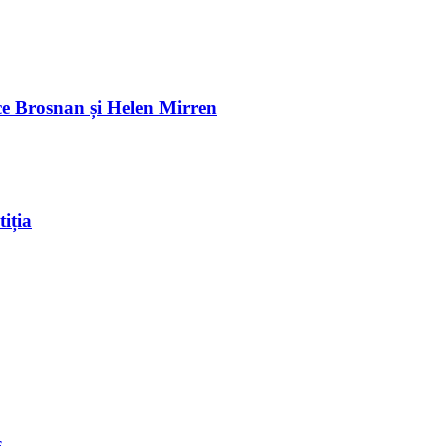
e Brosnan și Helen Mirren
iția
f