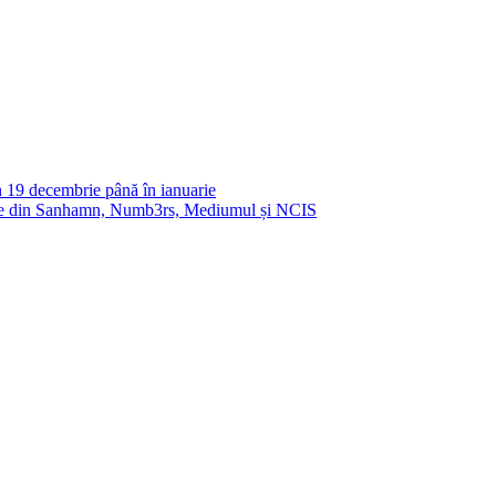
n 19 decembrie până în ianuarie
 din Sanhamn, Numb3rs, Mediumul și NCIS