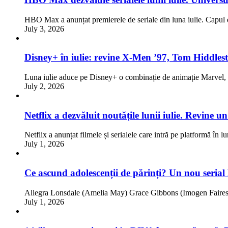
HBO Max a anunțat premierele de seriale din luna iulie. Capul d
July 3, 2026
Disney+ în iulie: revine X-Men ’97, Tom Hiddlest
Luna iulie aduce pe Disney+ o combinație de animație Marve
July 2, 2026
Netflix a dezvăluit noutățile lunii iulie. Revine 
Netflix a anunțat filmele și serialele care intră pe platformă în l
July 1, 2026
Ce ascund adolescenții de părinți? Un nou serial
Allegra Lonsdale (Amelia May) Grace Gibbons (Imogen Faires)
July 1, 2026