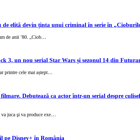
 de elită devin ținta unui criminal în serie în „Cioburil
fum de anii ’80. „Ciob…
 3, un nou serial Star Wars și sezonul 14 din Futuram
ar printre cele mai aștept…
lmare. Debutează ca actor într-un serial despre culisele
ez va juca şi va produce exe…
ibil pe Disney+ în România