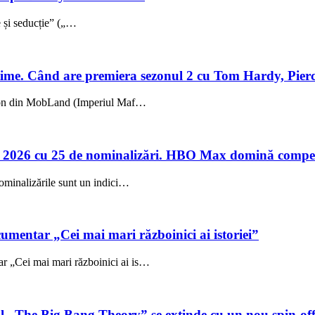
ie și seducție” („…
me. Când are premiera sezonul 2 cu Tom Hardy, Pierc
sezon din MobLand (Imperiul Maf…
 2026 cu 25 de nominalizări. HBO Max domină compet
ominalizările sunt un indici…
umentar „Cei mai mari războinici ai istoriei”
 „Cei mai mari războinici ai is…
ul „The Big Bang Theory” se extinde cu un nou spin-of