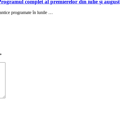
Programul complet al premierelor din iulie și august
antice programate în lunile …
*