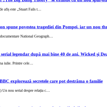
e afiș este „Stuart Fails t…
on spune povestea tragediei din Pompei, iar un nou thri
l, documentare National Geograph…
un serial legendar după mai bine 40 de ani. Wicked și De
una iulie. Printre cele…
 BBC explorează secretele care pot destrăma o familie
 Un nou serial despre relația c…