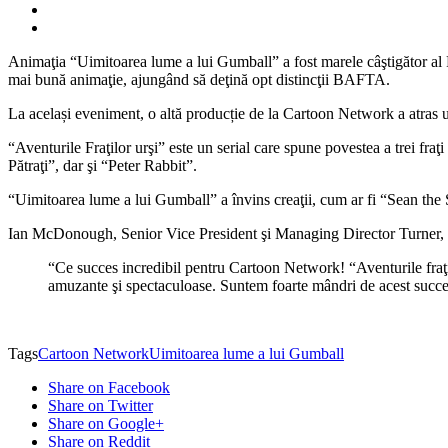
Animaţia “Uimitoarea lume a lui Gumball” a fost marele câştigător al 
mai bună animaţie, ajungând să deţină opt distincţii BAFTA.
La același eveniment, o altă producție de la Cartoon Network a atras u
“Aventurile Fraţilor urşi” este un serial care spune povestea a trei fra
Pătraţi”, dar şi “Peter Rabbit”.
“Uimitoarea lume a lui Gumball” a învins creaţii, cum ar fi “Sean the
Ian McDonough, Senior Vice President şi Managing Director Turner, 
“Ce succes incredibil pentru Cartoon Network! “Aventurile fraţi
amuzante şi spectaculoase. Suntem foarte mândri de acest succ
Tags
Cartoon Network
Uimitoarea lume a lui Gumball
Share on Facebook
Share on Twitter
Share on Google+
Share on Reddit