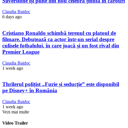
Silverstone își pune din nou celebra ținută în carouri
Claudia Baidoc
6 days ago
Cristiano Ronaldo schimbă terenul cu platoul de
filmare. Debutează ca actor într-un serial despre
culisele fotbalului, în care joacă şi un fost rival din
Premier League
Claudia Baidoc
1 week ago
Thrilerul polițist „Furie și seducție” este disponibil
pe Disney+ în România
Claudia Baidoc
1 week ago
Vezi mai multe
Video Trailer