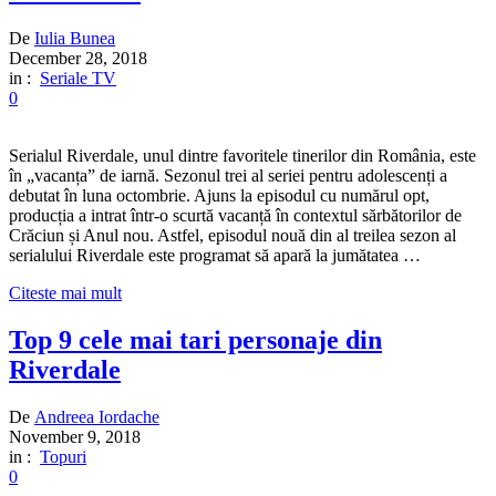
De
Iulia Bunea
December 28, 2018
in :
Seriale TV
0
Serialul Riverdale, unul dintre favoritele tinerilor din România, este
în „vacanța” de iarnă. Sezonul trei al seriei pentru adolescenți a
debutat în luna octombrie. Ajuns la episodul cu numărul opt,
producția a intrat într-o scurtă vacanță în contextul sărbătorilor de
Crăciun și Anul nou. Astfel, episodul nouă din al treilea sezon al
serialului Riverdale este programat să apară la jumătatea …
Citeste mai mult
Top 9 cele mai tari personaje din
Riverdale
De
Andreea Iordache
November 9, 2018
in :
Topuri
0