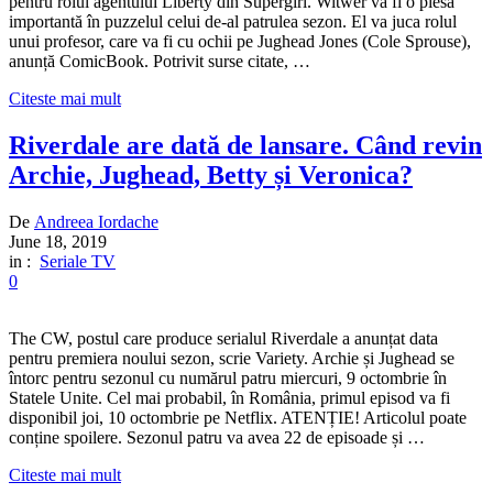
pentru rolul agentului Liberty din Supergirl. Witwer va fi o piesă
importantă în puzzelul celui de-al patrulea sezon. El va juca rolul
unui profesor, care va fi cu ochii pe Jughead Jones (Cole Sprouse),
anunță ComicBook. Potrivit surse citate, …
Citeste mai mult
Riverdale are dată de lansare. Când revin
Archie, Jughead, Betty și Veronica?
De
Andreea Iordache
June 18, 2019
in :
Seriale TV
0
The CW, postul care produce serialul Riverdale a anunțat data
pentru premiera noului sezon, scrie Variety. Archie și Jughead se
întorc pentru sezonul cu numărul patru miercuri, 9 octombrie în
Statele Unite. Cel mai probabil, în România, primul episod va fi
disponibil joi, 10 octombrie pe Netflix. ATENȚIE! Articolul poate
conține spoilere. Sezonul patru va avea 22 de episoade și …
Citeste mai mult