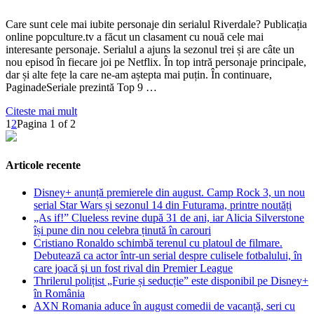
Care sunt cele mai iubite personaje din serialul Riverdale? Publicația
online popculture.tv a făcut un clasament cu nouă cele mai
interesante personaje. Serialul a ajuns la sezonul trei și are câte un
nou episod în fiecare joi pe Netflix. În top intră personaje principale,
dar și alte fețe la care ne-am aștepta mai puțin. În continuare,
PaginadeSeriale prezintă Top 9 …
Citeste mai mult
1
2
Pagina 1 of 2
Articole recente
Disney+ anunță premierele din august. Camp Rock 3, un nou
serial Star Wars și sezonul 14 din Futurama, printre noutăți
„As if!” Clueless revine după 31 de ani, iar Alicia Silverstone
își pune din nou celebra ținută în carouri
Cristiano Ronaldo schimbă terenul cu platoul de filmare.
Debutează ca actor într-un serial despre culisele fotbalului, în
care joacă şi un fost rival din Premier League
Thrilerul polițist „Furie și seducție” este disponibil pe Disney+
în România
AXN Romania aduce în august comedii de vacanță, seri cu