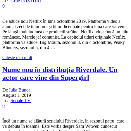
in :
Grile POSTURI
0
Ce aduce nou Netflix în luna octombrie 2019. Platforma video a
anunțat zeci de titluri noi și titluri licențiate pentru luna care va veni.
Pe lângă multitudinea de producții străine, Netflix aduce încă un titlu
românesc, Marele jaf comunist. La capitolul titluri originale Netflix,
platforma va aduce: Big Mouth, sezonul 3, din 4 octombrie, Peaky
Blinders, sezonul 5, din 4 …
Citeste mai mult
Nume nou în distribuția Riverdale. Un
actor care vine din Supergirl
De
Iulia Bunea
August 1, 2019
in :
Seriale TV
0
Încă un nume se alătură serialului Riverdale, în sezonul patru, care
va debuta în toamnă. Este vorba despre Sam Witwer, cunoscut