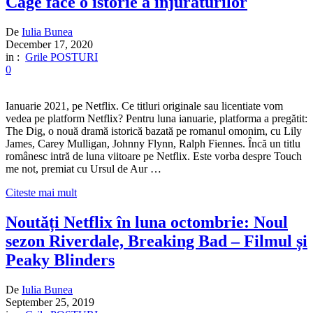
Cage face o istorie a înjurăturilor
De
Iulia Bunea
December 17, 2020
in :
Grile POSTURI
0
Ianuarie 2021, pe Netflix. Ce titluri originale sau licentiate vom
vedea pe platform Netflix? Pentru luna ianuarie, platforma a pregătit:
The Dig, o nouă dramă istorică bazată pe romanul omonim, cu Lily
James, Carey Mulligan, Johnny Flynn, Ralph Fiennes. Încă un titlu
românesc intră de luna viitoare pe Netflix. Este vorba despre Touch
me not, premiat cu Ursul de Aur …
Citeste mai mult
Noutăți Netflix în luna octombrie: Noul
sezon Riverdale, Breaking Bad – Filmul și
Peaky Blinders
De
Iulia Bunea
September 25, 2019