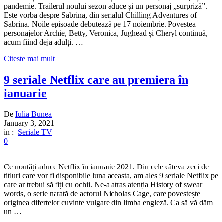
pandemie. Trailerul noului sezon aduce și un personaj „surpriză”.
Este vorba despre Sabrina, din serialul Chilling Adventures of
Sabrina. Noile episoade debutează pe 17 noiembrie. Povestea
personajelor Archie, Betty, Veronica, Jughead și Cheryl continuă,
acum fiind deja adulți. …
Citeste mai mult
9 seriale Netflix care au premiera în
ianuarie
De
Iulia Bunea
January 3, 2021
in :
Seriale TV
0
Ce noutăți aduce Netflix în ianuarie 2021. Din cele câteva zeci de
titluri care vor fi disponibile luna aceasta, am ales 9 seriale Netflix pe
care ar trebui să fiți cu ochii. Ne-a atras atenția History of swear
words, o serie narată de actorul Nicholas Cage, care povestește
originea difertelor cuvinte vulgare din limba engleză. Ca să vă dăm
un …