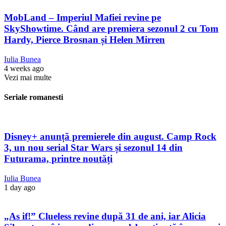
MobLand – Imperiul Mafiei revine pe
SkyShowtime. Când are premiera sezonul 2 cu Tom
Hardy, Pierce Brosnan și Helen Mirren
Iulia Bunea
4 weeks ago
Vezi mai multe
Seriale romanesti
Disney+ anunță premierele din august. Camp Rock
3, un nou serial Star Wars și sezonul 14 din
Futurama, printre noutăți
Iulia Bunea
1 day ago
„As if!” Clueless revine după 31 de ani, iar Alicia