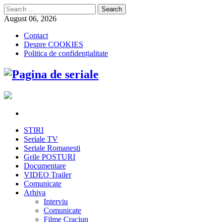
Search
for:
August 06, 2026
Contact
Despre COOKIES
Politica de confidențialitate
STIRI
Seriale TV
Seriale Romanesti
Grile POSTURI
Documentare
VIDEO Trailer
Comunicate
Arhiva
Interviu
Comunicate
Filme Craciun