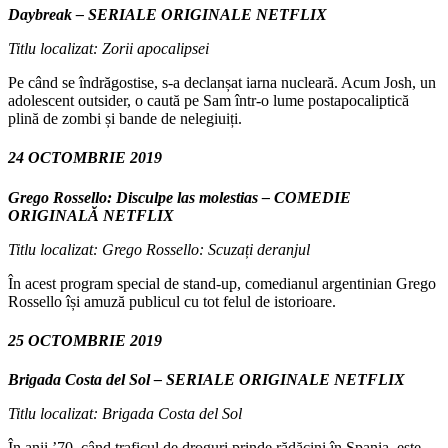
Daybreak – SERIALE ORIGINALE NETFLIX
Titlu localizat: Zorii apocalipsei
Pe când se îndrăgostise, s-a declanșat iarna nucleară. Acum Josh, un
adolescent outsider, o caută pe Sam într-o lume postapocaliptică
plină de zombi și bande de nelegiuiți.
24 OCTOMBRIE 2019
Grego Rossello: Disculpe las molestias – COMEDIE
ORIGINALĂ NETFLIX
Titlu localizat: Grego Rossello: Scuzați deranjul
În acest program special de stand-up, comedianul argentinian Grego
Rossello își amuză publicul cu tot felul de istorioare.
25 OCTOMBRIE 2019
Brigada Costa del Sol – SERIALE ORIGINALE NETFLIX
Titlu localizat: Brigada Costa del Sol
În anii ’70, când traficul de droguri prinde rădăcini în Spania, este