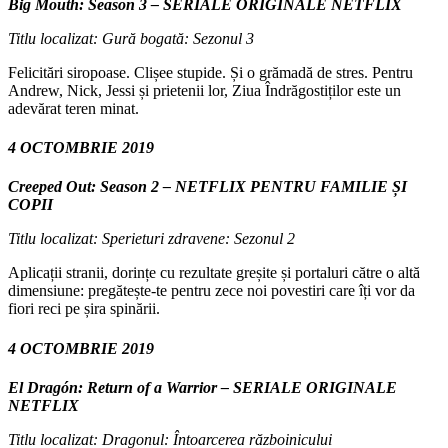
Big Mouth: Season 3 – SERIALE ORIGINALE NETFLIX
Titlu localizat: Gură bogată: Sezonul 3
Felicitări siropoase. Clișee stupide. Și o grămadă de stres. Pentru
Andrew, Nick, Jessi și prietenii lor, Ziua Îndrăgostiților este un
adevărat teren minat.
4 OCTOMBRIE 2019
Creeped Out: Season 2 – NETFLIX PENTRU FAMILIE ȘI
COPII
Titlu localizat: Sperieturi zdravene: Sezonul 2
Aplicații stranii, dorințe cu rezultate greșite și portaluri către o altă
dimensiune: pregătește-te pentru zece noi povestiri care îți vor da
fiori reci pe șira spinării.
4 OCTOMBRIE 2019
El Dragón: Return of a Warrior – SERIALE ORIGINALE
NETFLIX
Titlu localizat: Dragonul: Întoarcerea războinicului