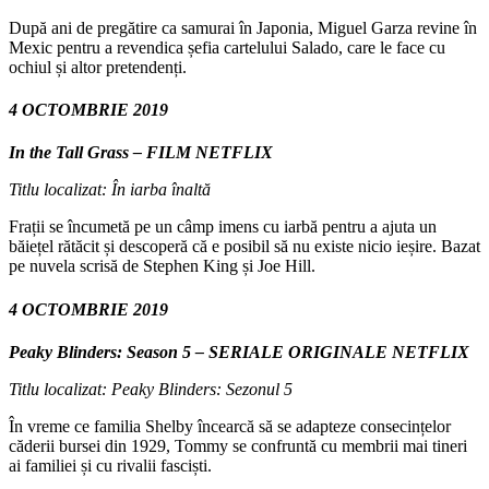
După ani de pregătire ca samurai în Japonia, Miguel Garza revine în
Mexic pentru a revendica șefia cartelului Salado, care le face cu
ochiul și altor pretendenți.
4 OCTOMBRIE 2019
In the Tall Grass – FILM NETFLIX
Titlu localizat: În iarba înaltă
Frații se încumetă pe un câmp imens cu iarbă pentru a ajuta un
băiețel rătăcit și descoperă că e posibil să nu existe nicio ieșire. Bazat
pe nuvela scrisă de Stephen King și Joe Hill.
4 OCTOMBRIE 2019
Peaky Blinders: Season 5 – SERIALE ORIGINALE NETFLIX
Titlu localizat: Peaky Blinders: Sezonul 5
În vreme ce familia Shelby încearcă să se adapteze consecințelor
căderii bursei din 1929, Tommy se confruntă cu membrii mai tineri
ai familiei și cu rivalii fasciști.