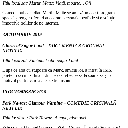
Titlu localizat: Martin Matte: Viață, moarte… Of!
Comedianul canadian Martin Matte se amuză în acest program
special ștrengar oferind anecdote personale penibile și o soluție
împotriva trolilor de pe internet.
OCTOMBRIE 2019
Ghosts of Sugar Land – DOCUMENTAR ORIGINAL
NETFLIX
Titlu localizat: Fantomele din Sugar Land
După ce află cu stupoare că Mark, amicul lor, a intrat în ISIS,
prietenii săi musulmani din Texas reflectează la soarta sa și la
motivul pentru care a ales extremismul.
16 OCTOMBRIE 2019
Park Na-rae: Glamour Warning – COMEDIE ORIGINALĂ
NETFLIX
Titlu localizat:
Park Na-rae: Atenție, glamour!
Este cea mai la modă comediană din Coreea. În rolul său de „soră