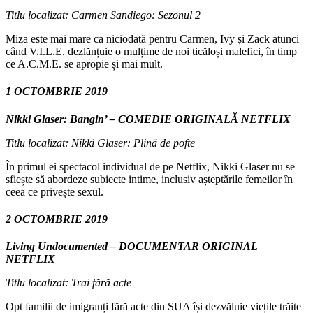
Titlu localizat: Carmen Sandiego: Sezonul 2
Miza este mai mare ca niciodată pentru Carmen, Ivy și Zack atunci
când V.I.L.E. dezlănțuie o mulțime de noi ticăloși malefici, în timp
ce A.C.M.E. se apropie și mai mult.
1 OCTOMBRIE 2019
Nikki Glaser: Bangin’ – COMEDIE ORIGINALĂ NETFLIX
Titlu localizat: Nikki Glaser: Plină de pofte
În primul ei spectacol individual de pe Netflix, Nikki Glaser nu se
sfiește să abordeze subiecte intime, inclusiv așteptările femeilor în
ceea ce privește sexul.
2 OCTOMBRIE 2019
Living Undocumented – DOCUMENTAR ORIGINAL
NETFLIX
Titlu localizat: Trai fără acte
Opt familii de imigranți fără acte din SUA își dezvăluie viețile trăite