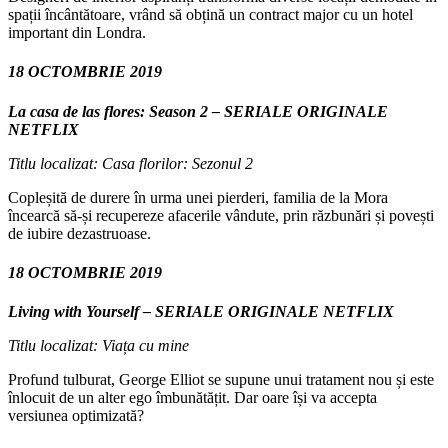
spații încântătoare, vrând să obțină un contract major cu un hotel
important din Londra.
18 OCTOMBRIE 2019
La casa de las flores: Season 2 – SERIALE ORIGINALE
NETFLIX
Titlu localizat: Casa florilor: Sezonul 2
Copleșită de durere în urma unei pierderi, familia de la Mora
încearcă să-și recupereze afacerile vândute, prin răzbunări și povești
de iubire dezastruoase.
18 OCTOMBRIE 2019
Living with Yourself – SERIALE ORIGINALE NETFLIX
Titlu localizat: Viața cu mine
Profund tulburat, George Elliot se supune unui tratament nou și este
înlocuit de un alter ego îmbunătățit. Dar oare își va accepta
versiunea optimizată?