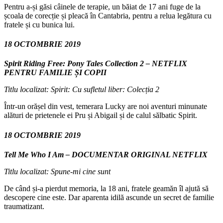
Pentru a-și găsi câinele de terapie, un băiat de 17 ani fuge de la
școala de corecție și pleacă în Cantabria, pentru a relua legătura cu
fratele și cu bunica lui.
18 OCTOMBRIE 2019
Spirit Riding Free: Pony Tales Collection 2 – NETFLIX
PENTRU FAMILIE ȘI COPII
Titlu localizat: Spirit: Cu sufletul liber: Colecția 2
Într-un orășel din vest, temerara Lucky are noi aventuri minunate
alături de prietenele ei Pru și Abigail și de calul sălbatic Spirit.
18 OCTOMBRIE 2019
Tell Me Who I Am – DOCUMENTAR ORIGINAL NETFLIX
Titlu localizat: Spune-mi cine sunt
De când și-a pierdut memoria, la 18 ani, fratele geamăn îl ajută să
descopere cine este. Dar aparenta idilă ascunde un secret de familie
traumatizant.