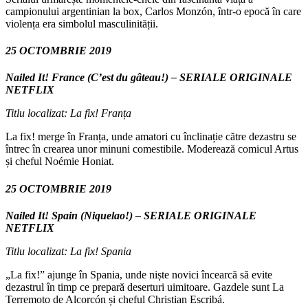
campionului argentinian la box, Carlos Monzón, într-o epocă în care
violența era simbolul masculinității.
25 OCTOMBRIE 2019
Nailed It! France (C’est du gâteau!) – SERIALE ORIGINALE
NETFLIX
Titlu localizat: La fix! Franța
La fix! merge în Franța, unde amatori cu înclinație către dezastru se
întrec în crearea unor minuni comestibile. Moderează comicul Artus
și cheful Noémie Honiat.
25 OCTOMBRIE 2019
Nailed It! Spain (Niquelao!) – SERIALE ORIGINALE
NETFLIX
Titlu localizat: La fix! Spania
„La fix!” ajunge în Spania, unde niște novici încearcă să evite
dezastrul în timp ce prepară deserturi uimitoare. Gazdele sunt La
Terremoto de Alcorcón și cheful Christian Escribá.