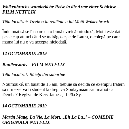
Wolkenbruchs wunderliche Reise in die Arme einer Schickse –
FILM NETFLIX
Titlu localizat: Trezirea la realitate a lui Motti Wolkenbruch
Îndemnat să se însoare cu o bună evreică ortodoxă, Motti este dat
peste cap atunci când se îndrăgostește de Laura, o colegă pe care
mama lui nu o va accepta niciodată.
12 OCTOMBRIE 2019
Banlieusards – FILM NETFLIX
Titlu localizat: Băieții din suburbie
Noumouké, un băiat de 15 ani, trebuie să decidă ce exemplu fratern
să urmeze: va fi student la drept ca Soulaymaan sau mafiot ca
Demba? Regizat de Kery James și Leïla Sy.
14 OCTOMBRIE 2019
Martin Matte: La Vie, La Mort…Eh La La..! – COMEDIE
ORIGINALĂ NETFLIX