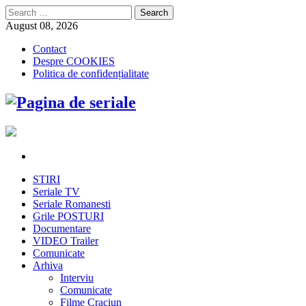
Search
for:
August 08, 2026
Contact
Despre COOKIES
Politica de confidențialitate
STIRI
Seriale TV
Seriale Romanesti
Grile POSTURI
Documentare
VIDEO Trailer
Comunicate
Arhiva
Interviu
Comunicate
Filme Craciun