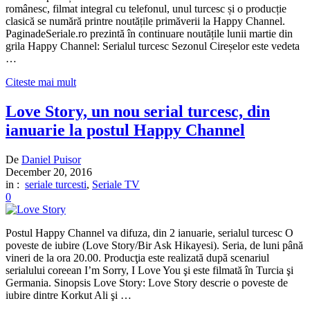
românesc, filmat integral cu telefonul, unul turcesc și o producție
clasică se numără printre noutățile primăverii la Happy Channel.
PaginadeSeriale.ro prezintă în continuare noutățile lunii martie din
grila Happy Channel: Serialul turcesc Sezonul Cireșelor este vedeta
…
Citeste mai mult
Love Story, un nou serial turcesc, din
ianuarie la postul Happy Channel
De
Daniel Puisor
December 20, 2016
in :
seriale turcesti
,
Seriale TV
0
Postul Happy Channel va difuza, din 2 ianuarie, serialul turcesc O
poveste de iubire (Love Story/Bir Ask Hikayesi). Seria, de luni până
vineri de la ora 20.00. Producţia este realizată după scenariul
serialului coreean I’m Sorry, I Love You şi este filmată în Turcia şi
Germania. Sinopsis Love Story: Love Story descrie o poveste de
iubire dintre Korkut Ali şi …