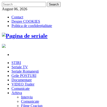
Search
for:
August 06, 2026
Contact
Despre COOKIES
Politica de confidențialitate
STIRI
Seriale TV
Seriale Romanesti
Grile POSTURI
Documentare
VIDEO Trailer
Comunicate
Arhiva
Interviu
Comunicate
Filme Craciun