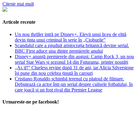
Citeste mai mult
Articole recente
Un nou thriller intră pe Disney+. Elevii unui liceu de elită
devin ținta unui criminal în serie în „Cioburile”
Scandalul care a zguduit aristocrația britanică devine serial.
BBC First aduce una dintre premierele anului
Disney+ anunță premierele din august. Camp Rock 3, un nou
serial Star Wars și sezonul 14 din Futurama, printre noutăți
„As if!” Clueless revine după 31 de ani, iar Alicia Silverstone
își pune din nou celebra ținută în carouri
Cristiano Ronaldo schimbă terenul cu platoul de filmare.
Debutează ca actor într-un serial despre culisele fotbalului, în
care joacă şi un fost rival din Premier League
Urmareste-ne pe facebook!