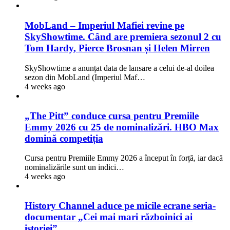
MobLand – Imperiul Mafiei revine pe
SkyShowtime. Când are premiera sezonul 2 cu
Tom Hardy, Pierce Brosnan și Helen Mirren
SkyShowtime a anunțat data de lansare a celui de-al doilea
sezon din MobLand (Imperiul Maf…
4 weeks ago
„The Pitt” conduce cursa pentru Premiile
Emmy 2026 cu 25 de nominalizări. HBO Max
domină competiția
Cursa pentru Premiile Emmy 2026 a început în forță, iar dacă
nominalizările sunt un indici…
4 weeks ago
History Channel aduce pe micile ecrane seria-
documentar „Cei mai mari războinici ai
istoriei”