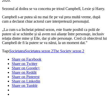
2020.
Sezonul al doilea se va concetra pe trioul Campbell, Lexie și Harry.
Campbell s-ar putea să nu mai fie pe val prea multă vreme, după
cum a declarat chiar actorul care interpretează personajul.
„La cum s-a încheiat primul sezon, este foarte posibil ca polii de
putere să se schimbe și să avem noi alianțe între personaje, inclusiv
relația dintre mine și Elle, dar și alte personaje. Cred că obiectivul lui
Campbell de fi la putere se va nărui, la un moment dat.”
Tags
Societatea
Societatea sezon 2
The Society sezon 2
Share on Facebook
Share on Twitter
Share on Google+
Share on Reddit
Share on Pinterest
Share on Linkedin
Share on Tumblr