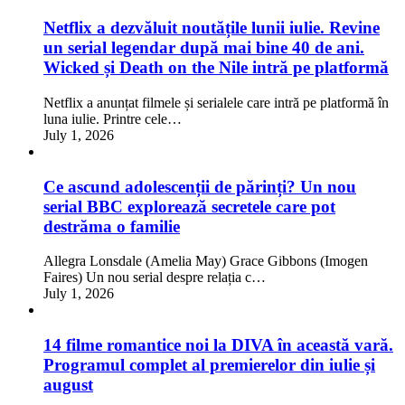
Netflix a dezvăluit noutățile lunii iulie. Revine
un serial legendar după mai bine 40 de ani.
Wicked și Death on the Nile intră pe platformă
Netflix a anunțat filmele și serialele care intră pe platformă în
luna iulie. Printre cele…
July 1, 2026
Ce ascund adolescenții de părinți? Un nou
serial BBC explorează secretele care pot
destrăma o familie
Allegra Lonsdale (Amelia May) Grace Gibbons (Imogen
Faires) Un nou serial despre relația c…
July 1, 2026
14 filme romantice noi la DIVA în această vară.
Programul complet al premierelor din iulie și
august