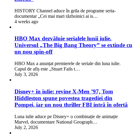
HISTORY Channel aduce în grila de programe seria-
documentar „Cei mai mari războinici ai is…
4 weeks ago
HBO Max dezvăluie serialele lunii iulie.
Universul „The Big Bang Theory” se extinde cu
un nou spin-off
HBO Max a anunțat premierele de seriale din luna iulie.
Capul de afiș este „Stuart Fails t…
July 3, 2026
Disney+ în iulie: revine X-Men ’97, Tom
Hiddleston spune povestea tragediei din
Pompei, iar un nou thriller FBI intră în ofertă
Luna iulie aduce pe Disney+ o combinație de animație
Marvel, documentare National Geograph…
July 2, 2026