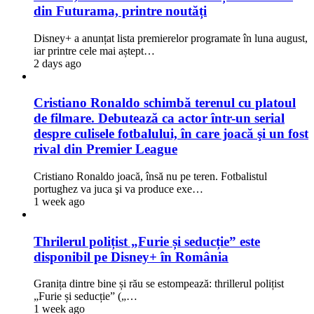
din Futurama, printre noutăți
Disney+ a anunțat lista premierelor programate în luna august,
iar printre cele mai aștept…
2 days ago
Cristiano Ronaldo schimbă terenul cu platoul
de filmare. Debutează ca actor într-un serial
despre culisele fotbalului, în care joacă şi un fost
rival din Premier League
Cristiano Ronaldo joacă, însă nu pe teren. Fotbalistul
portughez va juca şi va produce exe…
1 week ago
Thrilerul polițist „Furie și seducție” este
disponibil pe Disney+ în România
Granița dintre bine și rău se estompează: thrillerul polițist
„Furie și seducție” („…
1 week ago