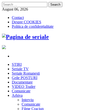
Search
for:
August 06, 2026
Contact
Despre COOKIES
Politica de confidențialitate
STIRI
Seriale TV
Seriale Romanesti
Grile POSTURI
Documentare
VIDEO Trailer
Comunicate
Arhiva
Interviu
Comunicate
Filme Craciun