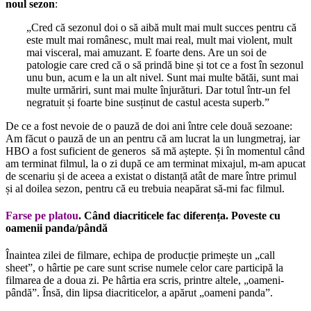
noul sezon
:
„Cred că sezonul doi o să aibă mult mai mult succes pentru că
este mult mai românesc, mult mai real, mult mai violent, mult
mai visceral, mai amuzant. E foarte dens. Are un soi de
patologie care cred că o să prindă bine și tot ce a fost în sezonul
unu bun, acum e la un alt nivel. Sunt mai multe bătăi, sunt mai
multe urmăriri, sunt mai multe înjurături. Dar totul într-un fel
negratuit și foarte bine susținut de castul acesta superb.”
De ce a fost nevoie de o pauză de doi ani între cele două sezoane:
Am făcut o pauză de un an pentru că am lucrat la un lungmetraj, iar
HBO a fost suficient de generos să mă aștepte. Și în momentul când
am terminat filmul, la o zi după ce am terminat mixajul, m-am apucat
de scenariu și de aceea a existat o distanță atât de mare între primul
și al doilea sezon, pentru că eu trebuia neapărat să-mi fac filmul.
Farse pe platou
. Când diacriticele fac diferența. Poveste cu
oamenii panda/pândă
Înaintea zilei de filmare, echipa de producție primește un „call
sheet”, o hârtie pe care sunt scrise numele celor care participă la
filmarea de a doua zi. Pe hârtia era scris, printre altele, „oameni-
pândă”. Însă, din lipsa diacriticelor, a apărut „oameni panda”.