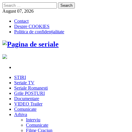
Search
for:
August 07, 2026
Contact
Despre COOKIES
Politica de confidențialitate
STIRI
Seriale TV
Seriale Romanesti
Grile POSTURI
Documentare
VIDEO Trailer
Comunicate
Arhiva
Interviu
Comunicate
Filme Craciun