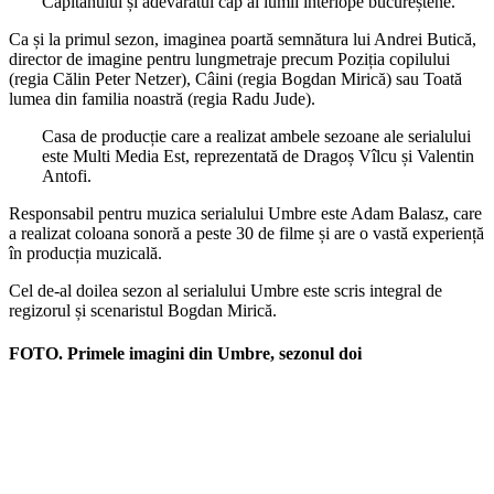
Căpitanului și adevăratul cap al lumii interlope bucureștene.
Ca și la primul sezon, imaginea poartă semnătura lui Andrei Butică,
director de imagine pentru lungmetraje precum Poziția copilului
(regia Călin Peter Netzer), Câini (regia Bogdan Mirică) sau Toată
lumea din familia noastră (regia Radu Jude).
Casa de producție care a realizat ambele sezoane ale serialului
este Multi Media Est, reprezentată de Dragoș Vîlcu și Valentin
Antofi.
Responsabil pentru muzica serialului Umbre este Adam Balasz, care
a realizat coloana sonoră a peste 30 de filme și are o vastă experiență
în producția muzicală.
Cel de-al doilea sezon al serialului Umbre este scris integral de
regizorul și scenaristul Bogdan Mirică.
FOTO. Primele imagini din Umbre, sezonul doi