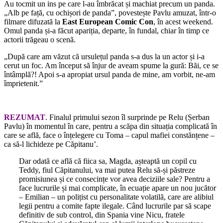
Au tocmit un ins pe care l-au îmbrăcat și machiat precum un panda.
„Alb pe față, cu ochișori de panda”, povestește Pavlu amuzat, într-o
filmare difuzată la
East European Comic Con
, în acest weekend.
Omul panda și-a făcut apariția, departe, în fundal, chiar în timp ce
actorii trăgeau o scenă.
„După care am văzut că ursulețul panda s-a dus la un actor și i-a
cerut un foc. Am început să înjur de aveam spume la gură: Băi, ce se
întâmplă?! Apoi s-a apropiat ursul panda de mine, am vorbit, ne-am
împrietenit.”
REZUMAT
. Finalul primului sezon îl surprinde pe Relu (Șerban
Pavlu) în momentul în care, pentru a scăpa din situația complicată în
care se află, face o înțelegere cu Toma – capul mafiei constănțene –
ca să-l lichideze pe Căpitanu’.
Dar odată ce află că fiica sa, Magda, așteaptă un copil cu
Teddy, fiul Căpitanului, va mai putea Relu să-și păstreze
promisiunea și ce consecințe vor avea deciziile sale? Pentru a
face lucrurile și mai complicate, în ecuație apare un nou jucător
– Emilian – un polițist cu personalitate volatilă, care are alibiul
legii pentru a comite fapte ilegale. Când lucrurile par să scape
definitiv de sub control, din Spania vine Nicu, fratele