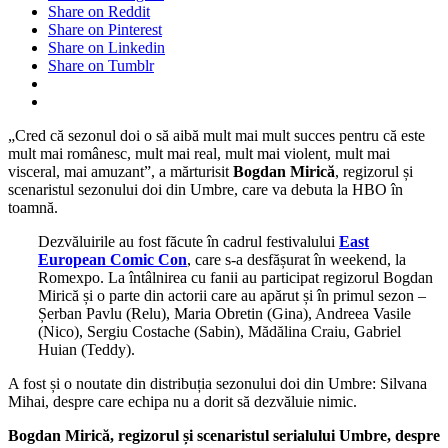
Share on Reddit
Share on Pinterest
Share on Linkedin
Share on Tumblr
„Cred că sezonul doi o să aibă mult mai mult succes pentru că este
mult mai românesc, mult mai real, mult mai violent, mult mai
visceral, mai amuzant”, a mărturisit
Bogdan Mirică
, regizorul și
scenaristul sezonului doi din Umbre, care va debuta la HBO în
toamnă.
Dezvăluirile au fost făcute în cadrul festivalului
East
European Comic Con
, care s-a desfășurat în weekend, la
Romexpo. La întâlnirea cu fanii au participat regizorul Bogdan
Mirică și o parte din actorii care au apărut și în primul sezon –
Șerban Pavlu (Relu), Maria Obretin (Gina), Andreea Vasile
(Nico), Sergiu Costache (Sabin), Mădălina Craiu, Gabriel
Huian (Teddy).
A fost și o noutate din distribuția sezonului doi din Umbre: Silvana
Mihai, despre care echipa nu a dorit să dezvăluie nimic.
Bogdan Mirică, regizorul și scenaristul serialului Umbre, despre