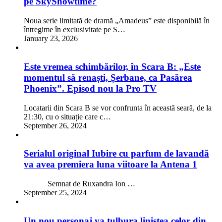
pe SkyShowtime?
Noua serie limitată de dramă „Amadeus” este disponibilă în
întregime în exclusivitate pe S…
January 23, 2026
Este vremea schimbărilor, în Scara B: „Este
momentul să renaști, Șerbane, ca Pasărea
Phoenix”. Episod nou la Pro TV
Locatarii din Scara B se vor confrunta în această seară, de la
21:30, cu o situație care c…
September 26, 2024
Serialul original Iubire cu parfum de lavandă
va avea premiera luna viitoare la Antena 1
Semnat de Ruxandra Ion …
September 25, 2024
Un nou personaj va tulbura liniștea celor din