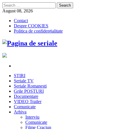
Search
for:
August 08, 2026
Contact
Despre COOKIES
Politica de confidențialitate
STIRI
Seriale TV
Seriale Romanesti
Grile POSTURI
Documentare
VIDEO Trailer
Comunicate
Arhiva
Interviu
Comunicate
Filme Craciun