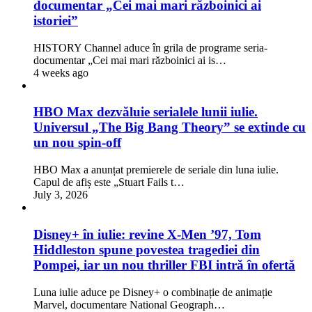
documentar „Cei mai mari războinici ai
istoriei”
HISTORY Channel aduce în grila de programe seria-
documentar „Cei mai mari războinici ai is…
4 weeks ago
HBO Max dezvăluie serialele lunii iulie.
Universul „The Big Bang Theory” se extinde cu
un nou spin-off
HBO Max a anunțat premierele de seriale din luna iulie.
Capul de afiș este „Stuart Fails t…
July 3, 2026
Disney+ în iulie: revine X-Men ’97, Tom
Hiddleston spune povestea tragediei din
Pompei, iar un nou thriller FBI intră în ofertă
Luna iulie aduce pe Disney+ o combinație de animație
Marvel, documentare National Geograph…