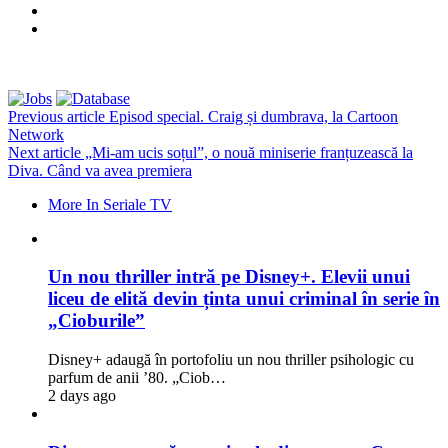
Previous article
Episod special. Craig și dumbrava, la Cartoon
Network
Next article
„Mi-am ucis soțul”, o nouă miniserie franțuzească la
Diva. Când va avea premiera
More In Seriale TV
Un nou thriller intră pe Disney+. Elevii unui
liceu de elită devin ținta unui criminal în serie în
„Cioburile”
Disney+ adaugă în portofoliu un nou thriller psihologic cu
parfum de anii ’80. „Ciob…
2 days ago