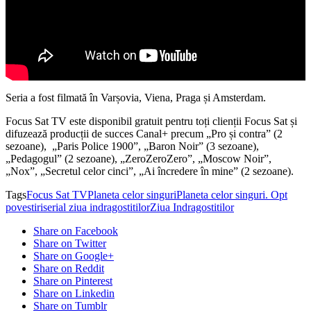
Seria a fost filmată în Varșovia, Viena, Praga și Amsterdam.
Focus Sat TV este disponibil gratuit pentru toți clienții Focus Sat și
difuzează producții de succes Canal+ precum „Pro și contra” (2
sezoane), „Paris Police 1900”, „Baron Noir” (3 sezoane),
„Pedagogul” (2 sezoane), „ZeroZeroZero”, „Moscow Noir”,
„Nox”, „Secretul celor cinci”, „Ai încredere în mine” (2 sezoane).
Tags
Focus Sat TV
Planeta celor singuri
Planeta celor singuri. Opt
povestiri
serial ziua indragostitilor
Ziua Indragostitilor
Share on Facebook
Share on Twitter
Share on Google+
Share on Reddit
Share on Pinterest
Share on Linkedin
Share on Tumblr