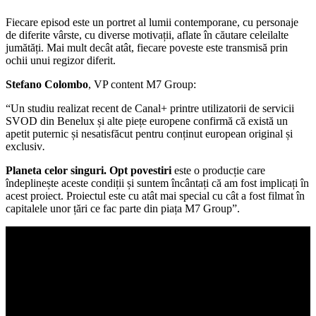
Fiecare episod este un portret al lumii contemporane, cu personaje
de diferite vârste, cu diverse motivații, aflate în căutare celeilalte
jumătăți. Mai mult decât atât, fiecare poveste este transmisă prin
ochii unui regizor diferit.
Stefano Colombo
, VP content M7 Group:
“Un studiu realizat recent de Canal+ printre utilizatorii de servicii
SVOD din Benelux și alte piețe europene confirmă că există un
apetit puternic și nesatisfăcut pentru conținut european original și
exclusiv
.
Planeta celor singuri. Opt povestiri
este o producție care
îndeplinește aceste condiții și suntem încântați că am fost implicați în
acest proiect. Proiectul este cu atât mai special cu cât a fost filmat în
capitalele unor țări ce fac parte din piața M7 Group”.