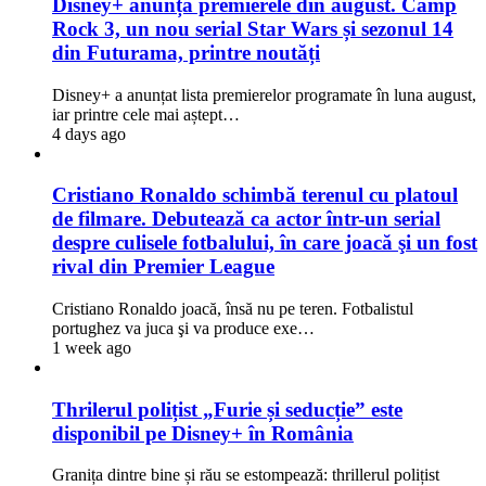
Disney+ anunță premierele din august. Camp
Rock 3, un nou serial Star Wars și sezonul 14
din Futurama, printre noutăți
Disney+ a anunțat lista premierelor programate în luna august,
iar printre cele mai aștept…
4 days ago
Cristiano Ronaldo schimbă terenul cu platoul
de filmare. Debutează ca actor într-un serial
despre culisele fotbalului, în care joacă şi un fost
rival din Premier League
Cristiano Ronaldo joacă, însă nu pe teren. Fotbalistul
portughez va juca şi va produce exe…
1 week ago
Thrilerul polițist „Furie și seducție” este
disponibil pe Disney+ în România
Granița dintre bine și rău se estompează: thrillerul polițist