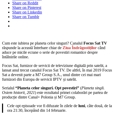
Share on Reddit
Share on Pinterest
Share on Linkedin
Share on Tumblr
Cum este iubirea pe planeta celor singuri? Canalul
Focus Sat TV
răspunde la această întrebare chiar de
Ziua Îndrăgostiților
când
aduce pe micile ecrane o serie de povestiri romantice despre
întâlnirile online.
Focus Sat, furnizor de servicii de televiziune digitală prin satelit, a
lansat anul trecut canalul Focus Sat TV. De altfel, în mai 2019 Focus
Sat a devenit parte a M7 Group S.A., unul dintre cei mai mari
furnizori din Europa de servicii IPTV și satelit.
Serialul
“Planeta celor singuri. Opt povestiri”
(
Planeta singli.
Osiem historii, 2021
) este rezultatul primei colaborări pe partea de
producție dintre Canal+ Polonia și M7 Group.
Cele opt episoade vor fi difuzate în zilele de
luni
, câte două, de la
ora 21:30, începând din 14 februarie.