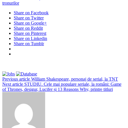
tronurilor
Share on Facebook
Share on Twitter
Share on Google+
Share on Reddit
Share on Pinterest
Share on Linkedin
Share on Tumblr
Previous article
William Shakespeare, personaj de serial, la TNT
Next article
STUDIU. Cele mai populare seriale, la români: Game
of Thrones, desigur, Lucifer și 13 Reasons Why, printre titluri