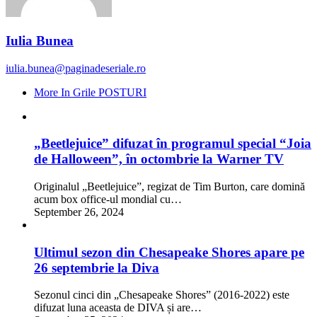
Iulia Bunea
iulia.bunea@paginadeseriale.ro
More In Grile POSTURI
„Beetlejuice” difuzat în programul special “Joia
de Halloween”, în octombrie la Warner TV
Originalul „Beetlejuice”, regizat de Tim Burton, care domină
acum box office-ul mondial cu…
September 26, 2024
Ultimul sezon din Chesapeake Shores apare pe
26 septembrie la Diva
Sezonul cinci din „Chesapeake Shores” (2016-2022) este
difuzat luna aceasta de DIVA și are…