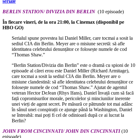
seriale
BERLIN STATION/ DIVIZIA DIN BERLIN
(10 episoade)
În fiecare vineri, de la ora 21:00, la Cinemax (disponibil pe
HBO GO)
Serialul spune povestea lui Daniel Miller, care tocmai a sosit la
sediul CIA din Berlin. Meyer are o misiune secretă: să afle
identitatea celebrului denunțător ce folosește numele de cod
“Thomas Shaw.”
“Berlin Station/Divizia din Berlin” este o dramă cu spioni de 10
episoade al cărei erou este Daniel Miller (Richard Armitage),
care tocmai a sosit la sediul CIA din Berlin. Meyer are o
misiune clandestină: să afle identitatea celebrului denunțător ce
folosește numele de cod “Thomas Shaw.” Ajutat de agentul
veteran Hector DeJean (Rhys Ifans), Daniel învață cum să facă
față copromisurilor morale, pericolelor și minciunilor inerente
unei vieți de agent secret. Pe măsură ce pătrunde tot mai adânc
în sânul unei conspirații ce ajunge până la Washington, Daniel
se întreabă: mai poți fi cel de odinioară după ce ai lucrat la
Berlin?
JOHN FROM CINCINNATI/ JOHN DIN CINCINNATI
(10
episoade)