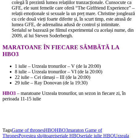
colegă îi prezintă lumea relațiilor tranzacționale. Cunsocute ca
GFE, ele sunt femeile care oferă “The Girlfriend Experience” –
relații emoționale si sexuale la un preț mare. Christine jonglează
cu cele două vieți foarte diferite și, în scurt timp, este atrasă de
lumea GFE, de adrenalina adusă de control și intimitate.
Serialul se bazează pe filmul experimental cu același nume, din
2009, al lui Steven Soderbergh.
MARATOANE ÎN FIECARE SÂMBĂTĂ LA
HBO3
1 iulie – Urzeala tronurilor – V (de la 20:00)
8 iulie – Urzeala tronurilor – VI (de la 20:00)
22 iulie – Cei rămași – III (de la 20:00)
29 iulie – Ray Donovan (de la 19:30)
HBO3
– maratoane Urzeala tronurilor, un sezon in fiecare zi, în
perioada 11-15 iulie
Tags
Game of thrones
HBO
HBO3
maraton Game of
Thrones
Povestea slujitoarei
seriale HBO
seriale iulie HBO
Urzeala