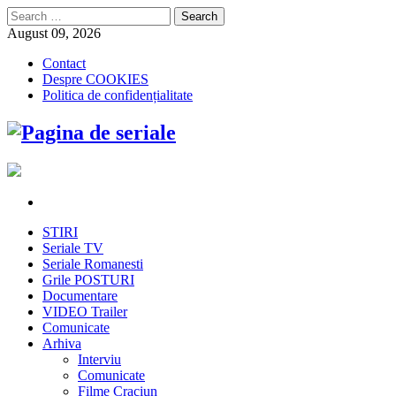
Search
for:
August 09, 2026
Contact
Despre COOKIES
Politica de confidențialitate
STIRI
Seriale TV
Seriale Romanesti
Grile POSTURI
Documentare
VIDEO Trailer
Comunicate
Arhiva
Interviu
Comunicate
Filme Craciun