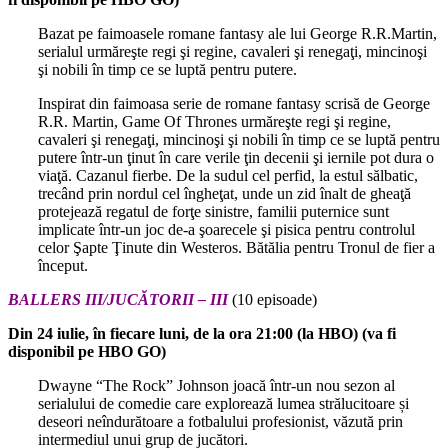
Bazat pe faimoasele romane fantasy ale lui George R.R.Martin,
serialul urmăreşte regi şi regine, cavaleri şi renegaţi, mincinoşi
şi nobili în timp ce se luptă pentru putere.
Inspirat din faimoasa serie de romane fantasy scrisă de George
R.R. Martin, Game Of Thrones urmăreşte regi şi regine,
cavaleri şi renegaţi, mincinoşi şi nobili în timp ce se luptă pentru
putere într-un ţinut în care verile ţin decenii şi iernile pot dura o
viaţă. Cazanul fierbe. De la sudul cel perfid, la estul sălbatic,
trecând prin nordul cel îngheţat, unde un zid înalt de gheaţă
protejează regatul de forţe sinistre, familii puternice sunt
implicate într-un joc de-a şoarecele şi pisica pentru controlul
celor Şapte Ţinute din Westeros. Bătălia pentru Tronul de fier a
început.
BALLERS III/JUCĂTORII – III
(10 episoade)
Din 24 iulie, în fiecare luni, de la ora 21:00 (la HBO) (va fi
disponibil pe HBO GO)
Dwayne “The Rock” Johnson joacă într-un nou sezon al
serialului de comedie care explorează lumea strălucitoare și
deseori neîndurătoare a fotbalului profesionist, văzută prin
intermediul unui grup de jucători.