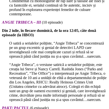
Condimentat cu monologurile de rap ilare și tăioase ale Issei și
cu fanteziile ei, serialul continuă să fie autentic, incisiv și
profund în explorarea experienței femeilor de culoare
contemporane.
ANGIE TRIBECA – III
(10 episoade)
Din 2 iulie, în fiecare duminică, de la ora 12:05, câte două
episoade (la HBO3)
O satiră a serialelor polițiste, “Angie Tribeca” se concentrează
pe un grup excentric și genial de detectivi LAPD care
investighează cele mai complicate cazuri și refuză să se
oprească până când justiția nu și-a spus cuvântul…oarecum.
“Angie Tribeca”, o versiune satirică a serialelor polițiste, este
creația lui Steve și Nancy Carrell. Rashida Jones (“Parks and
Recreation”, “The Office”) o interpretează pe Angie Tribeca, o
veterană de 10 ani a unității de elită a departamentului de poliție
din Los Angeles, RHCU: Really Heinous Crimes Unit
(Unitatea crimelor cu adevărat atroce). Colegii ei din echipă
sunt un grup de oameni excentrici și geniali, care investighează
crime, dezvăluie prea multe informații personale și refuză să se
oprească până când justiția nu și-a spus cuvântul…oarecum.
PAKT/ PACTUL
(6 episoade)