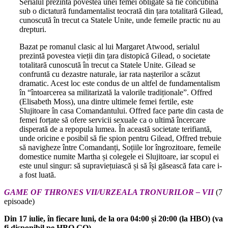
Serialul prezintă povestea unei femei obligate să fie concubină
sub o dictatură fundamentalist teocrată din țara totalitară Gilead,
cunoscută în trecut ca Statele Unite, unde femeile practic nu au
drepturi.
Bazat pe romanul clasic al lui Margaret Atwood, serialul
prezintă povestea vieții din țara distopică Gilead, o societate
totalitară cunoscută în trecut ca Statele Unite. Gilead se
confruntă cu dezastre naturale, iar rata nașterilor a scăzut
dramatic. Acest loc este condus de un altfel de fundamentalism
în “întoarcerea sa militarizată la valorile tradiționale”. Offred
(Elisabeth Moss), una dintre ultimele femei fertile, este
Slujitoare în casa Comandantului. Offred face parte din casta de
femei forțate să ofere servicii sexuale ca o ultimă încercare
disperată de a repopula lumea. În această societate terifiantă,
unde oricine e posibil să fie spion pentru Gilead, Offred trebuie
să navigheze între Comandanți, Soțiile lor îngrozitoare, femeile
domestice numite Martha și colegele ei Slujitoare, iar scopul ei
este unul singur: să supraviețuiască și să își găsească fata care i-
a fost luată.
GAME OF THRONES VII/URZEALA TRONURILOR – VII
(7
episoade)
Din 17 iulie, în fiecare luni, de la ora 04:00 și 20:00 (la HBO) (va
fi disponibil pe HBO GO)