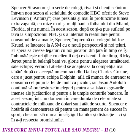
Spencer Strasmore și o serie de colegi, rivali și clienți se întorc
într-un nou sezon al serialului de comedie HBO oferit de Steve
Levinson (“Anturaj”) care prezintă și mai în profunzime lumea
extravagantă, cu mize mari și mulți bani a fotbalului din Miami,
Florida, și nu numai. În acest sezon, după ce și-a pus sufletul pe
tavă la simpozionul NFL și s-a internat la reabilitare pentru
consumul de calmante, Spencer, împreună cu colegul lui Joe
Krutel, se întoarce la ASM cu o nouă perspectivă și noi țeluri.
El speră să creeze legături cu noi jucători din țară în timp ce își
îmbunătățește relațiile cu clienții deja existenți. Între timp, Ricky
Jerret pune în balanță bani vs. glorie pentru alegerea următoarei
sale echipe; Vernon Litlefield se adaptează la competiția mai
tânără după ce acceptă un contract din Dallas; Charles Greane,
care a jucat pentru echipa Dolphin, află că munca de antrenor te
consumă cel puțin la fel de mult ca jucatul; iar Jason Antolotti
continuă să orchestreze înțelegeri pentru a satisface ego-urile
imense ale jucătorilor și pentru a le umple conturile bancare. În
acest sezon, într-un domeniu în care durata de celebritate și
contractele de milioane de dolari sunt atât de scurte, Spencer e
hotărât să demonstreze că pentru un management de succes în
sport, cheia nu stă numai în câștigul banilor și distracție – ci și
în a-ți respecta promisiunile.
INSECURE II/NU-I TOTUL ALB SAU NEGRU – II
(10