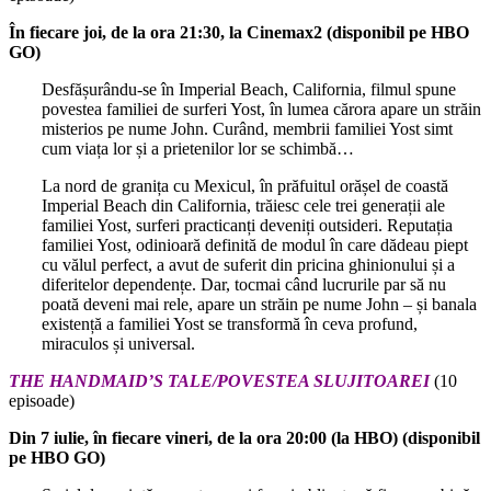
În fiecare joi, de la ora 21:30, la Cinemax2 (disponibil pe HBO
GO)
Desfășurându-se în Imperial Beach, California, filmul spune
povestea familiei de surferi Yost, în lumea cărora apare un străin
misterios pe nume John. Curând, membrii familiei Yost simt
cum viața lor și a prietenilor lor se schimbă…
La nord de granița cu Mexicul, în prăfuitul orășel de coastă
Imperial Beach din California, trăiesc cele trei generații ale
familiei Yost, surferi practicanți deveniți outsideri. Reputația
familiei Yost, odinioară definită de modul în care dădeau piept
cu vălul perfect, a avut de suferit din pricina ghinionului și a
diferitelor dependențe. Dar, tocmai când lucrurile par să nu
poată deveni mai rele, apare un străin pe nume John – și banala
existență a familiei Yost se transformă în ceva profund,
miraculos și universal.
THE HANDMAID
’S TALE/POVESTEA SLUJITOAREI
(10
episoade)
Din 7 iulie,
în fiecare vineri, de la ora 20:00 (la HBO) (disponibil
pe HBO GO)