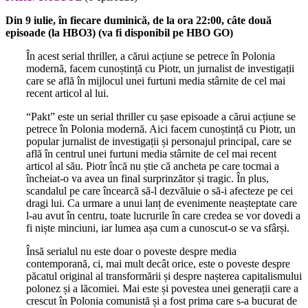
Din 9 iulie, în fiecare duminică, de la ora 22:00, câte două
episoade (la HBO3) (va fi disponibil pe HBO GO)
În acest serial thriller, a cărui acțiune se petrece în Polonia
modernă, facem cunoștință cu Piotr, un jurnalist de investigații
care se află în mijlocul unei furtuni media stârnite de cel mai
recent articol al lui.
“Pakt” este un serial thriller cu șase episoade a cărui acțiune se
petrece în Polonia modernă. Aici facem cunoștință cu Piotr, un
popular jurnalist de investigații și personajul principal, care se
află în centrul unei furtuni media stârnite de cel mai recent
articol al său. Piotr încă nu știe că ancheta pe care tocmai a
încheiat-o va avea un final surprinzător și tragic. În plus,
scandalul pe care încearcă să-l dezvăluie o să-i afecteze pe cei
dragi lui. Ca urmare a unui lanț de evenimente neașteptate care
l-au avut în centru, toate lucrurile în care credea se vor dovedi a
fi niște minciuni, iar lumea așa cum a cunoscut-o se va sfârși.
Însă serialul nu este doar o poveste despre media
contemporană, ci, mai mult decât orice, este o poveste despre
păcatul original al transformării și despre nașterea capitalismului
polonez și a lăcomiei. Mai este și povestea unei generații care a
crescut în Polonia comunistă și a fost prima care s-a bucurat de