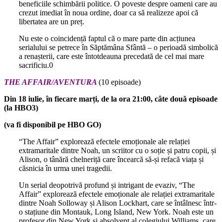
beneficiile schimbării politice. O poveste despre oameni care au
crezut imediat în noua ordine, doar ca să realizeze apoi că
libertatea are un preț.
Nu este o coincidență faptul că o mare parte din acțiunea
serialului se petrece în Săptămâna Sfântă – o perioadă simbolică
a renașterii, care este întotdeauna precedată de cel mai mare
sacrificiu.0
THE AFFAIR/AVENTURA
(10 episoade)
Din 18 iulie, în fiecare marți, de la ora 21:00, câte două episoade
(la HBO3)
(va fi disponibil pe HBO GO)
“The Affair” explorează efectele emoționale ale relației
extramaritale dintre Noah, un scriitor cu o soție și patru copii, și
Alison, o tânără chelneriță care încearcă să-și refacă viața și
căsnicia în urma unei tragedii.
Un serial deopotrivă profund și intrigant de evaziv, “The
Affair” explorează efectele emoționale ale relației extramaritale
dintre Noah Solloway și Alison Lockhart, care se întâlnesc într-
o stațiune din Montauk, Long Island, New York. Noah este un
profesor din New York și absolvent al colegiului Williams, care