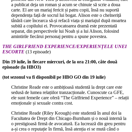
a publicat deja un roman și acum se chinuie să scrie a doua
carte. El are un mariaj fericit și patru copii, însă nu suportă
dependența față de socrul lui bogat. Alison este o chelneriță
tânără care încearca să-și refacă viața și mariajul după moartea
subită a copilului ei. Provocatoarea dramă este prezentată
separat, din perspectivele lui Noah și a lui Alison, folosind
amintirile fiecărui personaj pentru a spune povestea.
THE GIRLFRIEND EXPERIENCE/EXPERIENȚELE UNEI
ESCORTE
(13 episoade)
Din 19 iulie, în fiecare miercuri, de la ora 21:00, câte două
episoade (la HBO3)
(tot sezonul va fi disponibil pe HBO GO din 19 iulie)
Christine Reade este o ambițioasă studentă la drept care este
sedusă de lumea relațiilor tranzacționale. Cunoscute ca GFE,
ele sunt femeile care oferă “The Girlfriend Experience” – relații
emoționale și sexuale contra cost.
Christine Reade (Riley Keough) este studentă în anul doi la
Facultatea de Drept din Chicago-Burnham și o nouă internă la
o prestigioasă firmă de avocatură. Ea lucrează din greu pentru
a-și crea o reputație în firmă, însă atenția ei se mută când o