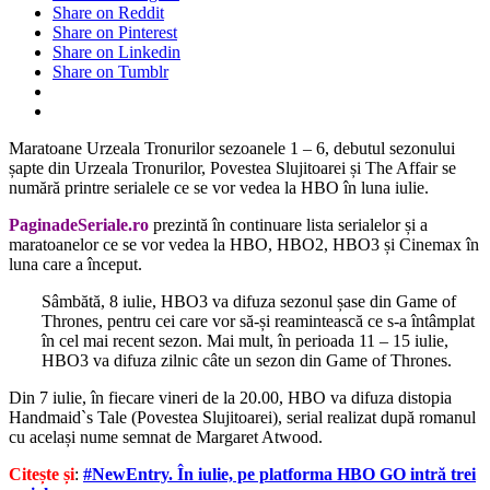
Share on Reddit
Share on Pinterest
Share on Linkedin
Share on Tumblr
Maratoane Urzeala Tronurilor sezoanele 1 – 6, debutul sezonului
șapte din Urzeala Tronurilor, Povestea Slujitoarei și The Affair se
numără printre serialele ce se vor vedea la HBO în luna iulie.
PaginadeSeriale.ro
prezintă în continuare lista serialelor și a
maratoanelor ce se vor vedea la HBO, HBO2, HBO3 și Cinemax în
luna care a început.
Sâmbătă, 8 iulie, HBO3 va difuza sezonul șase din Game of
Thrones, pentru cei care vor să-și reamintească ce s-a întâmplat
în cel mai recent sezon. Mai mult, în perioada 11 – 15 iulie,
HBO3 va difuza zilnic câte un sezon din Game of Thrones.
Din 7 iulie, în fiecare vineri de la 20.00, HBO va difuza distopia
Handmaid`s Tale (Povestea Slujitoarei), serial realizat după romanul
cu același nume semnat de Margaret Atwood.
Citește și
:
#NewEntry. În iulie, pe platforma HBO GO intră trei