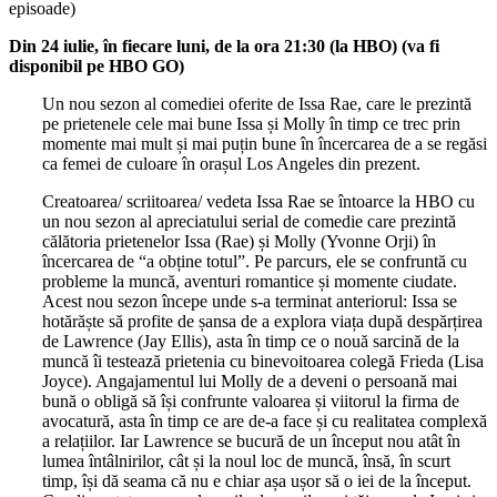
episoade)
Din 24 iulie, în fiecare luni, de la ora 21:30 (la HBO) (va fi
disponibil pe HBO GO)
Un nou sezon al comediei oferite de Issa Rae, care le prezintă
pe prietenele cele mai bune Issa și Molly în timp ce trec prin
momente mai mult și mai puțin bune în încercarea de a se regăsi
ca femei de culoare în orașul Los Angeles din prezent.
Creatoarea/ scriitoarea/ vedeta Issa Rae se întoarce la HBO cu
un nou sezon al apreciatului serial de comedie care prezintă
călătoria prietenelor Issa (Rae) și Molly (Yvonne Orji) în
încercarea de “a obține totul”. Pe parcurs, ele se confruntă cu
probleme la muncă, aventuri romantice și momente ciudate.
Acest nou sezon începe unde s-a terminat anteriorul: Issa se
hotărăște să profite de șansa de a explora viața după despărțirea
de Lawrence (Jay Ellis), asta în timp ce o nouă sarcină de la
muncă îi testează prietenia cu binevoitoarea colegă Frieda (Lisa
Joyce). Angajamentul lui Molly de a deveni o persoană mai
bună o obligă să își confrunte valoarea și viitorul la firma de
avocatură, asta în timp ce are de-a face și cu realitatea complexă
a relațiilor. Iar Lawrence se bucură de un început nou atât în
lumea întâlnirilor, cât și la noul loc de muncă, însă, în scurt
timp, își dă seama că nu e chiar așa ușor să o iei de la început.