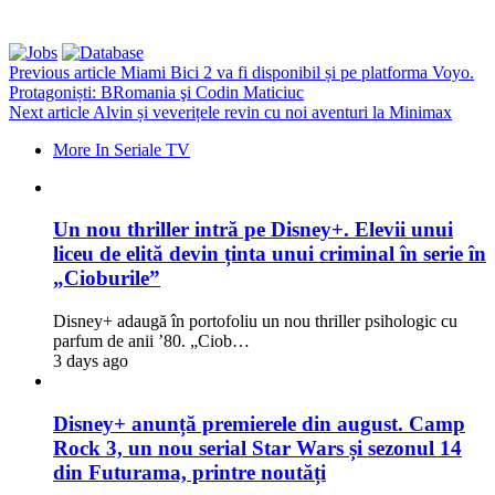
Previous article
Miami Bici 2 va fi disponibil și pe platforma Voyo.
Protagoniști: BRomania şi Codin Maticiuc
Next article
Alvin și veverițele revin cu noi aventuri la Minimax
More In Seriale TV
Un nou thriller intră pe Disney+. Elevii unui
liceu de elită devin ținta unui criminal în serie în
„Cioburile”
Disney+ adaugă în portofoliu un nou thriller psihologic cu
parfum de anii ’80. „Ciob…
3 days ago
Disney+ anunță premierele din august. Camp
Rock 3, un nou serial Star Wars și sezonul 14
din Futurama, printre noutăți