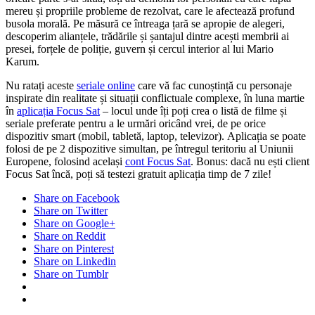
mereu și propriile probleme de rezolvat, care le afectează profund
busola morală. Pe măsură ce întreaga țară se apropie de alegeri,
descoperim alianțele, trădările și șantajul dintre acești membrii ai
presei, forțele de poliție, guvern și cercul interior al lui Mario
Karum.
Nu ratați aceste
seriale online
care vă fac cunoștință cu personaje
inspirate din realitate și situații conflictuale complexe, în luna martie
în
aplicația Focus Sat
– locul unde îți poți crea o listă de filme și
seriale preferate pentru a le urmări oricând vrei, de pe orice
dispozitiv smart (mobil, tabletă, laptop, televizor). Aplicația se poate
folosi de pe 2 dispozitive simultan, pe întregul teritoriu al Uniunii
Europene, folosind același
cont Focus Sat
. Bonus: dacă nu ești client
Focus Sat încă, poți să testezi gratuit aplicația timp de 7 zile!
Share on Facebook
Share on Twitter
Share on Google+
Share on Reddit
Share on Pinterest
Share on Linkedin
Share on Tumblr