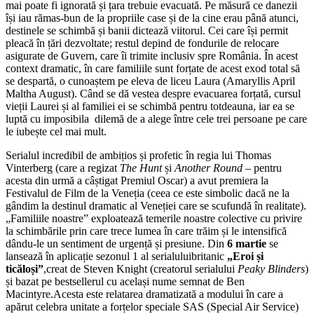
mai poate fi ignorată și țara trebuie evacuată. Pe măsură ce danezii
își iau rămas-bun de la propriile case și de la cine erau până atunci,
destinele se schimbă și banii dictează viitorul. Cei care își permit
pleacă în țări dezvoltate; restul depind de fondurile de relocare
asigurate de Guvern, care îi trimite inclusiv spre România. În acest
context dramatic, în care familiile sunt forțate de acest exod total să
se despartă, o cunoaștem pe eleva de liceu Laura (Amaryllis April
Maltha August). Când se dă vestea despre evacuarea forțată, cursul
vieții Laurei și al familiei ei se schimbă pentru totdeauna, iar ea se
luptă cu imposibila dilemă de a alege între cele trei persoane pe care
le iubește cel mai mult.
Serialul incredibil de ambițios și profetic în regia lui Thomas
Vinterberg (care a regizat
The Hunt
și
Another Round
– pentru
acesta din urmă a câștigat Premiul Oscar) a avut premiera la
Festivalul de Film de la Veneția (ceea ce este simbolic dacă ne la
gândim la destinul dramatic al Veneției care se scufundă în realitate).
„Familiile noastre” exploatează temerile noastre colective cu privire
la schimbările prin care trece lumea în care trăim și le intensifică
dându-le un sentiment de urgență și presiune. Din
6 martie
se
lansează în aplicație sezonul 1 al serialuluibritanic
„Eroi și
ticăloși”
,creat de Steven Knight (creatorul serialului
Peaky Blinders
)
și bazat pe bestsellerul cu același nume semnat de Ben
Macintyre.Acesta este relatarea dramatizată a modului în care a
apărut celebra unitate a forțelor speciale SAS (Special Air Service)