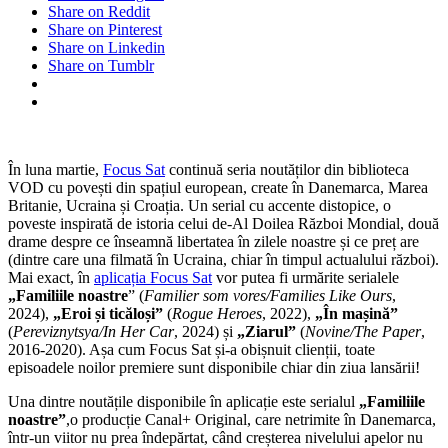
Share on Reddit
Share on Pinterest
Share on Linkedin
Share on Tumblr
În luna martie,
Focus Sat
continuă seria noutăților din biblioteca
VOD cu povești din spațiul european, create în Danemarca, Marea
Britanie, Ucraina și Croația. Un serial cu accente distopice, o
poveste inspirată de istoria celui de-Al Doilea Război Mondial, două
drame despre ce înseamnă libertatea în zilele noastre și ce preț are
(dintre care una filmată în Ucraina, chiar în timpul actualului război).
Mai exact, în
aplicația Focus Sat
vor putea fi urmărite serialele
„Familiile
noastre
” (
Familier som vores/Families Like Ours
,
2024),
„Eroi și ticăloși”
(
Rogue Heroes
, 2022),
„În mașină”
(
Pereviznytsya/In Her Car
, 2024) și
„Ziarul”
(
Novine/The Paper
,
2016-2020). Așa cum Focus Sat și-a obișnuit clienții, toate
episoadele noilor premiere sunt disponibile chiar din ziua lansării!
Una dintre noutățile disponibile în aplicație este serialul
„Familiile
noastre”
,o producție Canal+ Original, care netrimite în Danemarca,
într-un viitor nu prea îndepărtat, când creșterea nivelului apelor nu