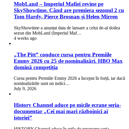
MobLand – Imperiul Mafiei revine pe
SkyShowtime. Când are premiera sezonul 2 cu
Tom Hardy, Pierce Brosnan și Helen Mirren
SkyShowtime a anunțat data de lansare a celui de-al doilea
sezon din MobLand (Imperiul Maf…
4 weeks ago
„The Pitt” conduce cursa pentru Premiile
Emmy 2026 cu 25 de nominalizări. HBO Max
domină competiția
Cursa pentru Premiile Emmy 2026 a început în forță, iar dacă
nominalizările sunt un indici…
July 9, 2026
History Channel aduce pe micile ecrane seria-
documentar „Cei mai mari războinici ai
istoriei”
HISTORY Channel aduce în grila de programe seria-