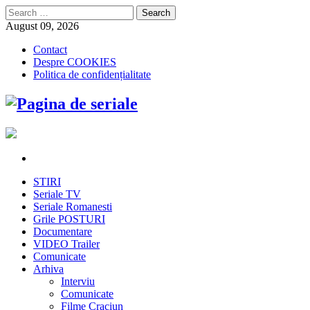
Search
for:
August 09, 2026
Contact
Despre COOKIES
Politica de confidențialitate
STIRI
Seriale TV
Seriale Romanesti
Grile POSTURI
Documentare
VIDEO Trailer
Comunicate
Arhiva
Interviu
Comunicate
Filme Craciun