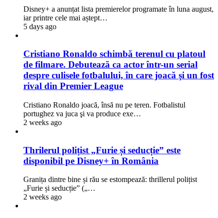
Disney+ a anunțat lista premierelor programate în luna august,
iar printre cele mai aștept…
5 days ago
Cristiano Ronaldo schimbă terenul cu platoul
de filmare. Debutează ca actor într-un serial
despre culisele fotbalului, în care joacă şi un fost
rival din Premier League
Cristiano Ronaldo joacă, însă nu pe teren. Fotbalistul
portughez va juca şi va produce exe…
2 weeks ago
Thrilerul polițist „Furie și seducție” este
disponibil pe Disney+ în România
Granița dintre bine și rău se estompează: thrillerul polițist
„Furie și seducție” („…
2 weeks ago