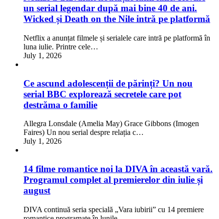
un serial legendar după mai bine 40 de ani.
Wicked și Death on the Nile intră pe platformă
Netflix a anunțat filmele și serialele care intră pe platformă în
luna iulie. Printre cele…
July 1, 2026
Ce ascund adolescenții de părinți? Un nou
serial BBC explorează secretele care pot
destrăma o familie
Allegra Lonsdale (Amelia May) Grace Gibbons (Imogen
Faires) Un nou serial despre relația c…
July 1, 2026
14 filme romantice noi la DIVA în această vară.
Programul complet al premierelor din iulie și
august
DIVA continuă seria specială „Vara iubirii” cu 14 premiere
romantice programate în lunile …