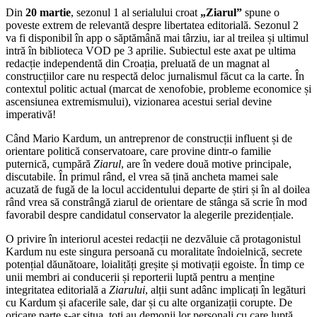
Din
20 martie
, sezonul 1 al serialului croat
„Ziarul”
spune o
poveste extrem de relevantă despre libertatea editorială. Sezonul 2
va fi disponibil în app o săptămână mai târziu, iar al treilea și ultimul
intră în biblioteca VOD pe 3 aprilie. Subiectul este axat pe ultima
redacție independentă din Croația, preluată de un magnat al
construcțiilor care nu respectă deloc jurnalismul făcut ca la carte. În
contextul politic actual (marcat de xenofobie, probleme economice și
ascensiunea extremismului), vizionarea acestui serial devine
imperativă!
Când Mario Kardum, un antreprenor de construcții influent și de
orientare politică conservatoare, care provine dintr-o familie
puternică, cumpără
Ziarul
, are în vedere două motive principale,
discutabile. În primul rând, el vrea să țină ancheta mamei sale
acuzată de fugă de la locul accidentului departe de știri și în al doilea
rând vrea să constrângă ziarul de orientare de stânga să scrie în mod
favorabil despre candidatul conservator la alegerile prezidențiale.
O privire în interiorul acestei redacții ne dezvăluie că protagonistul
Kardum nu este singura persoană cu moralitate îndoielnică, secrete
potențial dăunătoare, loialități greșite și motivații egoiste. În timp ce
unii membri ai conducerii și reporterii luptă pentru a menține
integritatea editorială a
Ziarului
, alții sunt adânc implicați în legături
cu Kardum și afacerile sale, dar și cu alte organizații corupte. De
oricare parte s-ar situa, toți au demonii lor personali cu care luptă