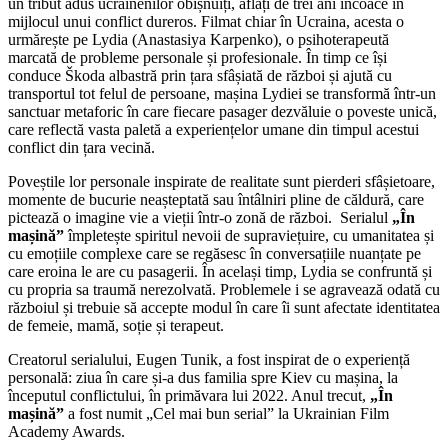
un tribut adus ucrainenilor obișnuiți, aflați de trei ani încoace în
mijlocul unui conflict dureros. Filmat chiar în Ucraina, acesta o
urmărește pe Lydia (Anastasiya Karpenko), o psihoterapeută
marcată de probleme personale și profesionale. În timp ce își
conduce Škoda albastră prin țara sfâșiată de război și ajută cu
transportul tot felul de persoane, mașina Lydiei se transformă într-un
sanctuar metaforic în care fiecare pasager dezvăluie o poveste unică,
care reflectă vasta paletă a experiențelor umane din timpul acestui
conflict din țara vecină.
Poveștile lor personale inspirate de realitate sunt pierderi sfâșietoare,
momente de bucurie neașteptată sau întâlniri pline de căldură, care
pictează o imagine vie a vieții într-o zonă de război. Serialul
„În
mașină”
împletește spiritul nevoii de supraviețuire, cu umanitatea și
cu emoțiile complexe care se regăsesc în conversațiile nuanțate pe
care eroina le are cu pasagerii. În același timp, Lydia se confruntă și
cu propria sa traumă nerezolvată. Problemele i se agravează odată cu
războiul și trebuie să accepte modul în care îi sunt afectate identitatea
de femeie, mamă, soție și terapeut.
Creatorul serialului, Eugen Tunik, a fost inspirat de o experiență
personală: ziua în care și-a dus familia spre Kiev cu mașina, la
începutul conflictului, în primăvara lui 2022. Anul trecut,
„În
mașină”
a fost numit „Cel mai bun serial” la Ukrainian Film
Academy Awards.