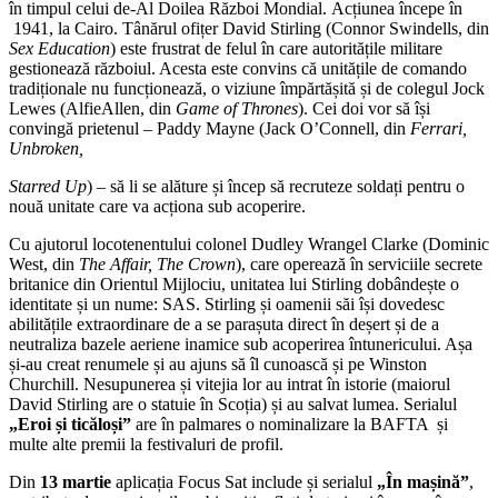
în timpul celui de-Al Doilea Război Mondial. Acțiunea începe în
1941, la Cairo. Tânărul ofițer David Stirling (Connor Swindells, din
Sex Education
) este frustrat de felul în care autoritățile militare
gestionează războiul. Acesta este convins că unitățile de comando
tradiționale nu funcționează, o viziune împărtășită și de colegul Jock
Lewes (AlfieAllen, din
Game of Thrones
). Cei doi vor să își
convingă prietenul – Paddy Mayne (Jack O’Connell, din
Ferrari,
Unbroken,
Starred Up
) – să li se alăture și încep să recruteze soldați pentru o
nouă unitate care va acționa sub acoperire.
Cu ajutorul locotenentului colonel Dudley Wrangel Clarke (Dominic
West, din
The Affair, The Crown
), care operează în serviciile secrete
britanice din Orientul Mijlociu, unitatea lui Stirling dobândește o
identitate și un nume: SAS. Stirling și oamenii săi își dovedesc
abilitățile extraordinare de a se parașuta direct în deșert și de a
neutraliza bazele aeriene inamice sub acoperirea întunericului. Așa
și-au creat renumele și au ajuns să îl cunoască și pe Winston
Churchill. Nesupunerea și vitejia lor au intrat în istorie (maiorul
David Stirling are o statuie în Scoția) și au salvat lumea. Serialul
„Eroi și ticăloși”
are în palmares o nominalizare la BAFTA și
multe alte premii la festivaluri de profil.
Din
13 martie
aplicația Focus Sat include și serialul
„În mașină”
,