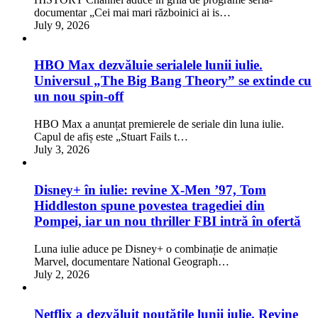
documentar „Cei mai mari războinici ai is…
July 9, 2026
HBO Max dezvăluie serialele lunii iulie.
Universul „The Big Bang Theory” se extinde cu
un nou spin-off
HBO Max a anunțat premierele de seriale din luna iulie.
Capul de afiș este „Stuart Fails t…
July 3, 2026
Disney+ în iulie: revine X-Men ’97, Tom
Hiddleston spune povestea tragediei din
Pompei, iar un nou thriller FBI intră în ofertă
Luna iulie aduce pe Disney+ o combinație de animație
Marvel, documentare National Geograph…
July 2, 2026
Netflix a dezvăluit noutățile lunii iulie. Revine