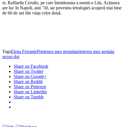
ei, Raffaella Cerullo, pe care întotdeauna a numit-o Lila. Acțiunea
are loc în Napoli, anii `50, iar povestea tetralogiei acoperă mai bine
de 60 de ani din viața celor două.
Tags
Elena Ferrante
Prietenea mea geniala
prietenea mea geniala
sezon doi
Share on Facebook
Share on Twitter
Share on Google+
Share on Reddit
Share on Pinterest
Share on Linkedin
Share on Tumblr