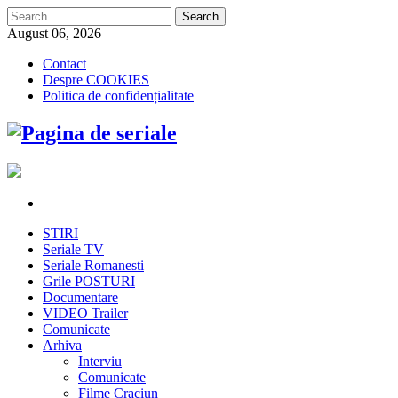
Search
for:
August 06, 2026
Contact
Despre COOKIES
Politica de confidențialitate
STIRI
Seriale TV
Seriale Romanesti
Grile POSTURI
Documentare
VIDEO Trailer
Comunicate
Arhiva
Interviu
Comunicate
Filme Craciun