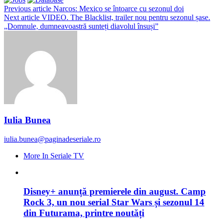
Previous article
Narcos: Mexico se întoarce cu sezonul doi
Next article
VIDEO. The Blacklist, trailer nou pentru sezonul șase.
„Domnule, dumneavoastră sunteți diavolul însuși”
Iulia Bunea
iulia.bunea@paginadeseriale.ro
More In Seriale TV
Disney+ anunță premierele din august. Camp
Rock 3, un nou serial Star Wars și sezonul 14
din Futurama, printre noutăți