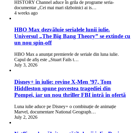
HISTORY Channel aduce în grila de programe seria-
documentar „Cei mai mari războinici ai is…
4 weeks ago
HBO Max dezvăluie serialele lunii iulie.
Universul „The Big Bang Theory” se extinde cu
un nou spin-off
HBO Max a anunțat premierele de seriale din luna iulie.
Capul de afiș este „Stuart Fails t…
July 3, 2026
Disney+ în iulie: revine X-Men ’97, Tom
Hiddleston spune povestea tragediei din
Pompei, iar un nou thriller FBI intră în ofertă
Luna iulie aduce pe Disney+ o combinație de animație
Marvel, documentare National Geograph…
July 2, 2026