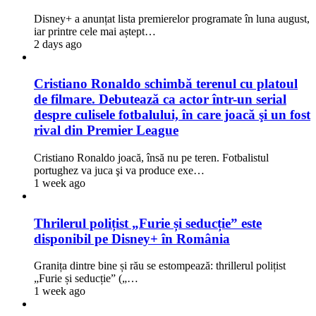
Disney+ a anunțat lista premierelor programate în luna august,
iar printre cele mai aștept…
2 days ago
Cristiano Ronaldo schimbă terenul cu platoul
de filmare. Debutează ca actor într-un serial
despre culisele fotbalului, în care joacă şi un fost
rival din Premier League
Cristiano Ronaldo joacă, însă nu pe teren. Fotbalistul
portughez va juca şi va produce exe…
1 week ago
Thrilerul polițist „Furie și seducție” este
disponibil pe Disney+ în România
Granița dintre bine și rău se estompează: thrillerul polițist
„Furie și seducție” („…
1 week ago