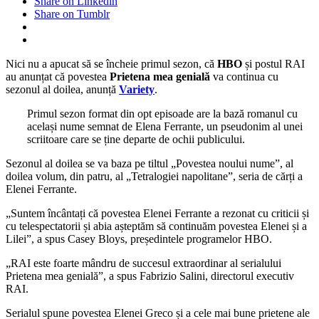
Share on Linkedin
Share on Tumblr
Nici nu a apucat să se încheie primul sezon, că
HBO
și postul RAI
au anunțat că povestea
Prietena mea genială
va continua cu
sezonul al doilea, anunță
Variety
.
Primul sezon format din opt episoade are la bază romanul cu
același nume semnat de Elena Ferrante, un pseudonim al unei
scriitoare care se ține departe de ochii publicului.
Sezonul al doilea se va baza pe tiltul „Povestea noului nume”, al
doilea volum, din patru, al „Tetralogiei napolitane”, seria de cărți a
Elenei Ferrante.
„Suntem încântați că povestea Elenei Ferrante a rezonat cu criticii și
cu telespectatorii și abia așteptăm să continuăm povestea Elenei și a
Lilei”, a spus Casey Bloys, președintele programelor HBO.
„RAI este foarte mândru de succesul extraordinar al serialului
Prietena mea genială”, a spus Fabrizio Salini, directorul executiv
RAI.
Serialul spune povestea Elenei Greco și a cele mai bune prietene ale