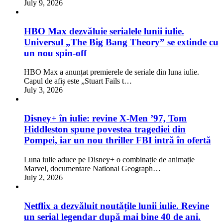
July 9, 2026
HBO Max dezvăluie serialele lunii iulie.
Universul „The Big Bang Theory” se extinde cu
un nou spin-off
HBO Max a anunțat premierele de seriale din luna iulie.
Capul de afiș este „Stuart Fails t…
July 3, 2026
Disney+ în iulie: revine X-Men ’97, Tom
Hiddleston spune povestea tragediei din
Pompei, iar un nou thriller FBI intră în ofertă
Luna iulie aduce pe Disney+ o combinație de animație
Marvel, documentare National Geograph…
July 2, 2026
Netflix a dezvăluit noutățile lunii iulie. Revine
un serial legendar după mai bine 40 de ani.