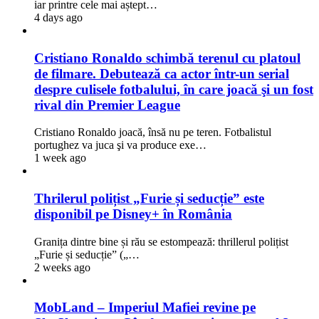
iar printre cele mai aștept…
4 days ago
Cristiano Ronaldo schimbă terenul cu platoul
de filmare. Debutează ca actor într-un serial
despre culisele fotbalului, în care joacă şi un fost
rival din Premier League
Cristiano Ronaldo joacă, însă nu pe teren. Fotbalistul
portughez va juca şi va produce exe…
1 week ago
Thrilerul polițist „Furie și seducție” este
disponibil pe Disney+ în România
Granița dintre bine și rău se estompează: thrillerul polițist
„Furie și seducție” („…
2 weeks ago
MobLand – Imperiul Mafiei revine pe