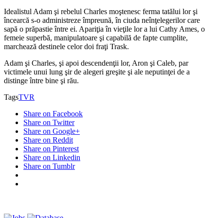
Idealistul Adam şi rebelul Charles moştenesc ferma tatălui lor şi
încearcă s-o administreze împreună, în ciuda neînţelegerilor care
sapă o prăpastie între ei. Apariţia în vieţile lor a lui Cathy Ames, o
femeie superbă, manipulatoare şi capabilă de fapte cumplite,
marchează destinele celor doi fraţi Trask.
Adam şi Charles, şi apoi descendenţii lor, Aron şi Caleb, par
victimele unui lung şir de alegeri greşite şi ale neputinţei de a
distinge între bine şi rău.
Tags
TVR
Share on Facebook
Share on Twitter
Share on Google+
Share on Reddit
Share on Pinterest
Share on Linkedin
Share on Tumblr