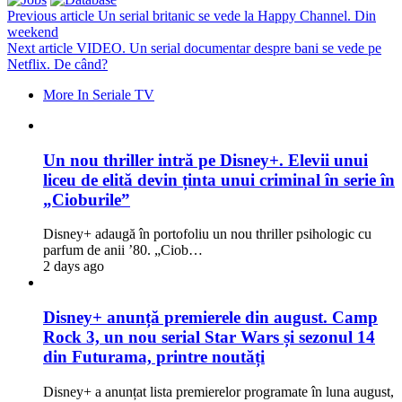
Previous article
Un serial britanic se vede la Happy Channel. Din
weekend
Next article
VIDEO. Un serial documentar despre bani se vede pe
Netflix. De când?
More In Seriale TV
Un nou thriller intră pe Disney+. Elevii unui
liceu de elită devin ținta unui criminal în serie în
„Cioburile”
Disney+ adaugă în portofoliu un nou thriller psihologic cu
parfum de anii ’80. „Ciob…
2 days ago
Disney+ anunță premierele din august. Camp
Rock 3, un nou serial Star Wars și sezonul 14
din Futurama, printre noutăți
Disney+ a anunțat lista premierelor programate în luna august,