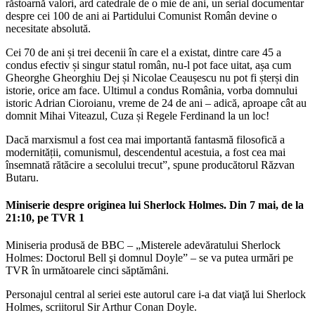
răstoarnă valori, ard catedrale de o mie de ani, un serial documentar
despre cei 100 de ani ai Partidului Comunist Român devine o
necesitate absolută.
Cei 70 de ani și trei decenii în care el a existat, dintre care 45 a
condus efectiv și singur statul român, nu-l pot face uitat, așa cum
Gheorghe Gheorghiu Dej și Nicolae Ceaușescu nu pot fi șterși din
istorie, orice am face. Ultimul a condus România, vorba domnului
istoric Adrian Cioroianu, vreme de 24 de ani – adică, aproape cât au
domnit Mihai Viteazul, Cuza și Regele Ferdinand la un loc!
Dacă marxismul a fost cea mai importantă fantasmă filosofică a
modernității, comunismul, descendentul acestuia, a fost cea mai
însemnată rătăcire a secolului trecut”, spune producătorul Răzvan
Butaru.
Miniserie despre originea lui Sherlock Holmes. Din 7 mai, de la
21:10, pe TVR 1
Miniseria produsă de BBC – „Misterele adevăratului Sherlock
Holmes: Doctorul Bell şi domnul Doyle” – se va putea urmări pe
TVR în următoarele cinci săptămâni.
Personajul central al seriei este autorul care i-a dat viaţă lui Sherlock
Holmes, scriitorul Sir Arthur Conan Doyle.