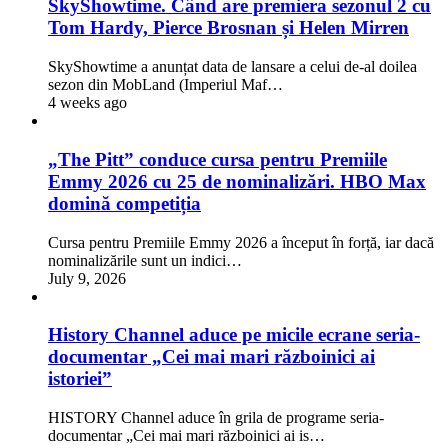
SkyShowtime. Când are premiera sezonul 2 cu
Tom Hardy, Pierce Brosnan și Helen Mirren
SkyShowtime a anunțat data de lansare a celui de-al doilea
sezon din MobLand (Imperiul Maf…
4 weeks ago
„The Pitt” conduce cursa pentru Premiile
Emmy 2026 cu 25 de nominalizări. HBO Max
domină competiția
Cursa pentru Premiile Emmy 2026 a început în forță, iar dacă
nominalizările sunt un indici…
July 9, 2026
History Channel aduce pe micile ecrane seria-
documentar „Cei mai mari războinici ai
istoriei”
HISTORY Channel aduce în grila de programe seria-
documentar „Cei mai mari războinici ai is…