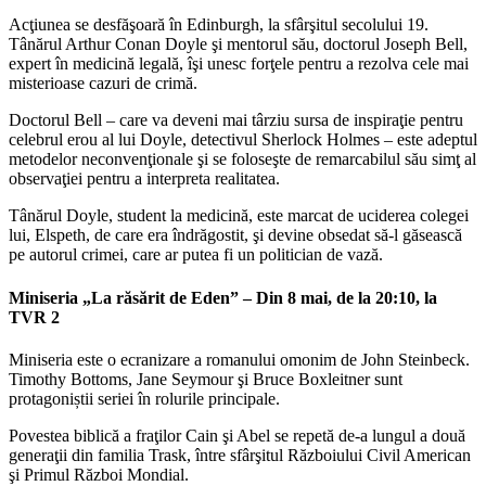
Acţiunea se desfăşoară în Edinburgh, la sfârşitul secolului 19.
Tânărul Arthur Conan Doyle şi mentorul său, doctorul Joseph Bell,
expert în medicină legală, îşi unesc forţele pentru a rezolva cele mai
misterioase cazuri de crimă.
Doctorul Bell – care va deveni mai târziu sursa de inspiraţie pentru
celebrul erou al lui Doyle, detectivul Sherlock Holmes – este adeptul
metodelor neconvenţionale şi se foloseşte de remarcabilul său simţ al
observaţiei pentru a interpreta realitatea.
Tânărul Doyle, student la medicină, este marcat de uciderea colegei
lui, Elspeth, de care era îndrăgostit, şi devine obsedat să-l găsească
pe autorul crimei, care ar putea fi un politician de vază.
Miniseria „La răsărit de Eden” – Din 8 mai, de la 20:10, la
TVR 2
Miniseria este o ecranizare a romanului omonim de John Steinbeck.
Timothy Bottoms, Jane Seymour şi Bruce Boxleitner sunt
protagoniștii seriei în rolurile principale.
Povestea biblică a fraţilor Cain şi Abel se repetă de-a lungul a două
generaţii din familia Trask, între sfârşitul Războiului Civil American
şi Primul Război Mondial.