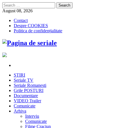
Search
for:
August 08, 2026
Contact
Despre COOKIES
Politica de confidențialitate
STIRI
Seriale TV
Seriale Romanesti
Grile POSTURI
Documentare
VIDEO Trailer
Comunicate
Arhiva
Interviu
Comunicate
Filme Craciun