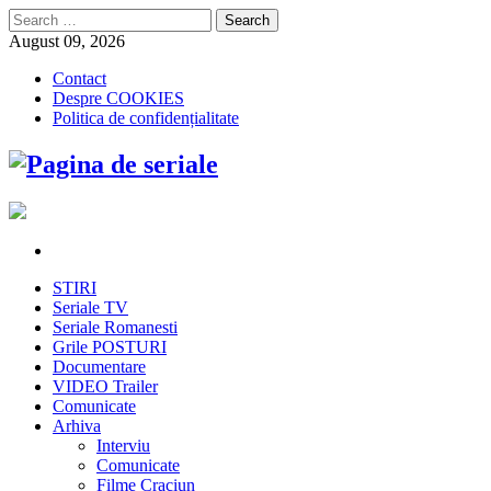
Search
for:
August 09, 2026
Contact
Despre COOKIES
Politica de confidențialitate
STIRI
Seriale TV
Seriale Romanesti
Grile POSTURI
Documentare
VIDEO Trailer
Comunicate
Arhiva
Interviu
Comunicate
Filme Craciun