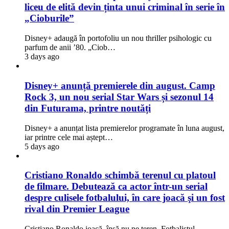
liceu de elită devin ținta unui criminal în serie în
„Cioburile”
Disney+ adaugă în portofoliu un nou thriller psihologic cu
parfum de anii ’80. „Ciob…
3 days ago
Disney+ anunță premierele din august. Camp
Rock 3, un nou serial Star Wars și sezonul 14
din Futurama, printre noutăți
Disney+ a anunțat lista premierelor programate în luna august,
iar printre cele mai aștept…
5 days ago
Cristiano Ronaldo schimbă terenul cu platoul
de filmare. Debutează ca actor într-un serial
despre culisele fotbalului, în care joacă şi un fost
rival din Premier League
Cristiano Ronaldo joacă, însă nu pe teren. Fotbalistul