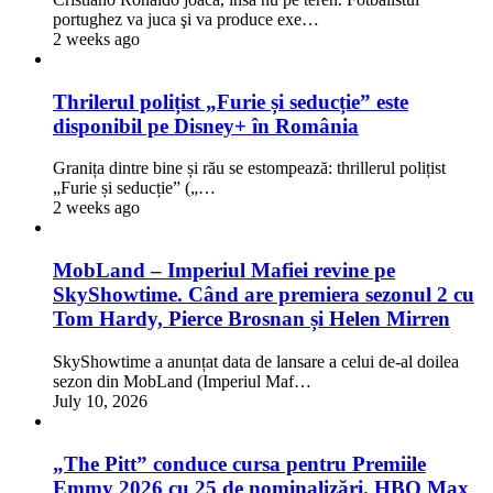
portughez va juca şi va produce exe…
2 weeks ago
Thrilerul polițist „Furie și seducție” este
disponibil pe Disney+ în România
Granița dintre bine și rău se estompează: thrillerul polițist
„Furie și seducție” („…
2 weeks ago
MobLand – Imperiul Mafiei revine pe
SkyShowtime. Când are premiera sezonul 2 cu
Tom Hardy, Pierce Brosnan și Helen Mirren
SkyShowtime a anunțat data de lansare a celui de-al doilea
sezon din MobLand (Imperiul Maf…
July 10, 2026
„The Pitt” conduce cursa pentru Premiile
Emmy 2026 cu 25 de nominalizări. HBO Max