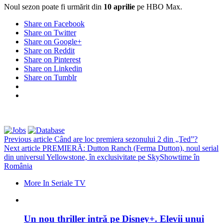
Noul sezon poate fi urmărit din
10 aprilie
pe HBO Max.
Share on Facebook
Share on Twitter
Share on Google+
Share on Reddit
Share on Pinterest
Share on Linkedin
Share on Tumblr
Previous article
Când are loc premiera sezonului 2 din „Ted”?
Next article
PREMIERĂ: Dutton Ranch (Ferma Dutton), noul serial
din universul Yellowstone, în exclusivitate pe SkyShowtime în
România
More In Seriale TV
Un nou thriller intră pe Disney+. Elevii unui