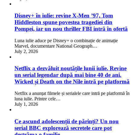
Disney+ în iulie: revine X-Men ’97, Tom
Hiddleston spune povestea tragediei din
Pompei, iar un nou thriller FBI intră în ofertă
Luna iulie aduce pe Disney+ o combinație de animație
Marvel, documentare National Geograph…
July 2, 2026
Netflix a dezvăluit noutățile lunii iulie. Revine
un serial legendar după mai bine 40 de ani.
Wicked și Death on the Nile intră pe platformă
Netflix a anunțat filmele și serialele care intră pe platformă în
luna iulie. Printre cele…
July 1, 2026
Ce ascund adolescenții de părinți? Un nou
serial BBC explorează secretele care pot
destrăma o familie