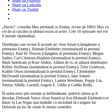
Share on Pinterest
Share on Linkedin
Share on Tumblr
„Hacks”, comedia Max premiată cu Emmy, revine pe HBO Max cu
cel de-al cincilea și ultimul sezon al seriei. Cele 10 episoade noi vor
fi lansate săptămânal.
Distribuția care revine îi include pe: Jean Smart (câștigătoare a
premiului Emmy), Hannah Einbinder (nominalizată la premiul
Emmy), Paul W. Downs (câștigător al premiului Emmy), Megan
Stalter, Carl Clemons-Hopkins (nominalizat la premiul Emmy),
Mark Indelicato și Rose Abdoo. Alături de ei, se alătură distribuției:
Robby Hoffman (nominalizat la premiul Emmy), Tony Goldwyn,
Kaitlin Olson (nominalizată la premiul Emmy), Christopher
McDonald (nominalizat la premiul Emmy), Jane Adams
(nominalizată la premiul Emmy), Lauren Weedman, Poppy Liu,
Johnny Sibilly, Luenell, Angela E. Gibbs și Caitlin Reilly.
În urma unor știri eronate și defăimătoare, potrivit cărora ar fi
decedat, Deborah Vance (Jean Smart) și Ava (Hannah Einbinder) se
întorc la Las Vegas mai hotărâte ca niciodată să-i asigure lui
Deborah un loc de cinste în istoria comediei.