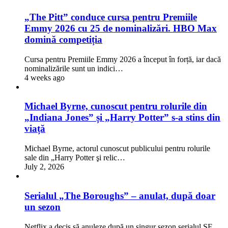
„The Pitt” conduce cursa pentru Premiile
Emmy 2026 cu 25 de nominalizări. HBO Max
domină competiția
Cursa pentru Premiile Emmy 2026 a început în forță, iar dacă
nominalizările sunt un indici…
4 weeks ago
Michael Byrne, cunoscut pentru rolurile din
„Indiana Jones” și „Harry Potter” s-a stins din
viață
Michael Byrne, actorul cunoscut publicului pentru rolurile
sale din „Harry Potter şi relic…
July 2, 2026
Serialul „The Boroughs” – anulat, după doar
un sezon
Netflix a decis să anuleze după un singur sezon serialul SF