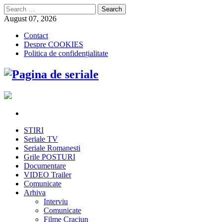
Search
for:
August 07, 2026
Contact
Despre COOKIES
Politica de confidențialitate
STIRI
Seriale TV
Seriale Romanesti
Grile POSTURI
Documentare
VIDEO Trailer
Comunicate
Arhiva
Interviu
Comunicate
Filme Craciun