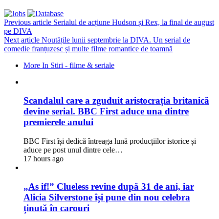
Previous article
Serialul de acțiune Hudson și Rex, la final de august
pe DIVA
Next article
Noutățile lunii septembrie la DIVA. Un serial de
comedie franțuzesc și multe filme romantice de toamnă
More In Stiri - filme & seriale
Scandalul care a zguduit aristocrația britanică
devine serial. BBC First aduce una dintre
premierele anului
BBC First își dedică întreaga lună producțiilor istorice și
aduce pe post unul dintre cele…
17 hours ago
„As if!” Clueless revine după 31 de ani, iar
Alicia Silverstone își pune din nou celebra
ținută în carouri