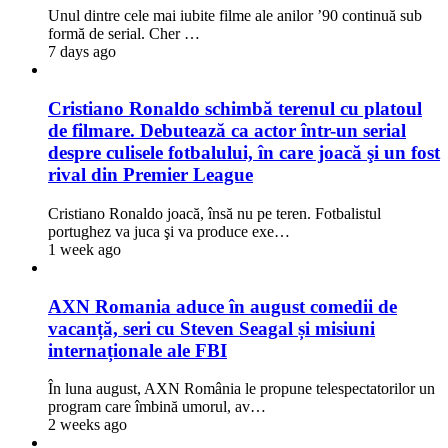
Unul dintre cele mai iubite filme ale anilor ’90 continuă sub
formă de serial. Cher …
7 days ago
Cristiano Ronaldo schimbă terenul cu platoul
de filmare. Debutează ca actor într-un serial
despre culisele fotbalului, în care joacă şi un fost
rival din Premier League
Cristiano Ronaldo joacă, însă nu pe teren. Fotbalistul
portughez va juca şi va produce exe…
1 week ago
AXN Romania aduce în august comedii de
vacanță, seri cu Steven Seagal și misiuni
internaționale ale FBI
În luna august, AXN România le propune telespectatorilor un
program care îmbină umorul, av…
2 weeks ago