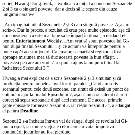
seriei, Hwang Dong-hyuk, a explicat că inițial a conceput Sezoanele
2 și 3 ca o singură poveste, dar a decis să le separe din cauza
lungimii narative.
„Am imaginat inițial Sezoanele 2 și 3 ca o singură poveste. Așa am
scris-o. Dar în proces, a rezultat că erau prea multe episoade, așa că
am considerat că este mai bine să le împart în două”, a declarat el
pentru
Entertainment Weekly
. „Am vrut să spun povestea lui Gi-
hun după finalul Sezonului 1 și ce acțiuni va întreprinde pentru a
pune capăt acestor jocuri. Ca creator, scenarist și regizor, a fost
aproape misiunea mea să duc această poveste la bun sfârșit…
povestea pe care am vrut să o spun a ajuns la un punct final la
încheierea Sezonului 3.”
Hwang a mai explicat că a scris Sezoanele 2 și 3 simultan și că
producția pentru ambele a avut loc în paralel. „Când am scris
scenariul pentru cele două sezoane, am simțit că există un punct de
cotitură major la finalul Episodului 7, așa că am considerat că ar fi
corect să separ sezoanele după acel moment. De aceea, primele
șapte episoade formează Sezonul 2, iar restul Sezonul 3”, a adăugat
el pentru
Deadline
.
Sezonul 2 s-a încheiat într-un val de sânge, după ce revolta lui Gi-
hun a eșuat, iar multe vieți ale celor care au votat împotriva
continuării jocurilor au fost pierdute.