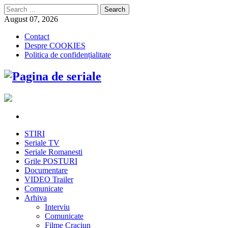
Search
for:
August 07, 2026
Contact
Despre COOKIES
Politica de confidențialitate
STIRI
Seriale TV
Seriale Romanesti
Grile POSTURI
Documentare
VIDEO Trailer
Comunicate
Arhiva
Interviu
Comunicate
Filme Craciun