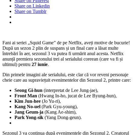
Share on Pinterest
Share on Linkedin
Share on Tumblr
Fani ai seriei „Squid Game” de pe Netflix, aveți motive de bucurie!
După un sezon 2 plin de suspans și un final care a lăsat multe
întrebări în aer, sezonul 3 va putea fi urmărit anul acesta. Netflix
anunță premiera sezonului trei al serialului coreean (care va fi și
ultimul) pentru
27 iunie
.
Din primele imagini ale serialului, este clar că vor reveni personaje
cheie care au supraviețuit evenimentelor din Sezonul 2, printre care:
Seong Gi-hun
(interpretat de Lee Jung-jae),
Front Man
(Hwang In-ho, jucat de Lee Byung-hun),
Kim Jun-hee
(Jo Yu-ri),
Kang No-uel
(Park Gyu-young),
Jang Geum-ja
(Kang Ae-shim),
Park Yong-sik
(Yang Dong-geun).
Sezonul 3 va continua după evenimentele din Sezonul 2. Creatorul