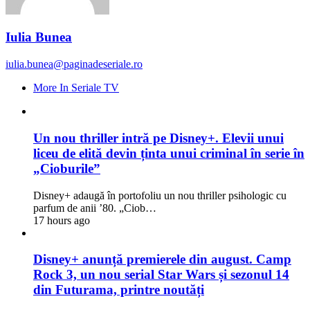
Iulia Bunea
iulia.bunea@paginadeseriale.ro
More In Seriale TV
Un nou thriller intră pe Disney+. Elevii unui
liceu de elită devin ținta unui criminal în serie în
„Cioburile”
Disney+ adaugă în portofoliu un nou thriller psihologic cu
parfum de anii ’80. „Ciob…
17 hours ago
Disney+ anunță premierele din august. Camp
Rock 3, un nou serial Star Wars și sezonul 14
din Futurama, printre noutăți