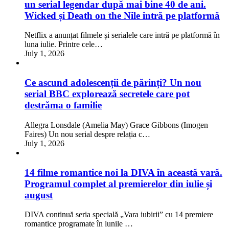
un serial legendar după mai bine 40 de ani.
Wicked și Death on the Nile intră pe platformă
Netflix a anunțat filmele și serialele care intră pe platformă în
luna iulie. Printre cele…
July 1, 2026
Ce ascund adolescenții de părinți? Un nou
serial BBC explorează secretele care pot
destrăma o familie
Allegra Lonsdale (Amelia May) Grace Gibbons (Imogen
Faires) Un nou serial despre relația c…
July 1, 2026
14 filme romantice noi la DIVA în această vară.
Programul complet al premierelor din iulie și
august
DIVA continuă seria specială „Vara iubirii” cu 14 premiere
romantice programate în lunile …