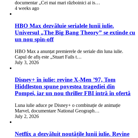
documentar „Cei mai mari războinici ai is…
4 weeks ago
HBO Max dezvăluie serialele lunii iulie.
Universul „The Big Bang Theory” se extinde cu
un nou spin-off
HBO Max a anunțat premierele de seriale din luna iulie.
Capul de afiș este „Stuart Fails t…
July 3, 2026
Disney+ în iulie: revine X-Men ’97, Tom
Hiddleston spune povestea tragediei din
Pompei, iar un nou thriller FBI intră în ofertă
Luna iulie aduce pe Disney+ o combinație de animație
Marvel, documentare National Geograph…
July 2, 2026
Netflix a dezvăluit noutățile lunii iulie. Revine