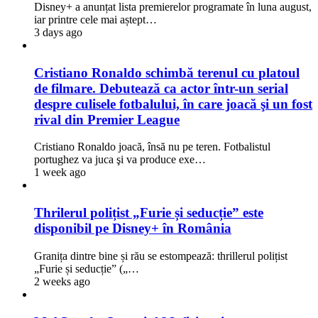
Disney+ a anunțat lista premierelor programate în luna august,
iar printre cele mai aștept…
3 days ago
Cristiano Ronaldo schimbă terenul cu platoul
de filmare. Debutează ca actor într-un serial
despre culisele fotbalului, în care joacă şi un fost
rival din Premier League
Cristiano Ronaldo joacă, însă nu pe teren. Fotbalistul
portughez va juca şi va produce exe…
1 week ago
Thrilerul polițist „Furie și seducție” este
disponibil pe Disney+ în România
Granița dintre bine și rău se estompează: thrillerul polițist
„Furie și seducție” („…
2 weeks ago