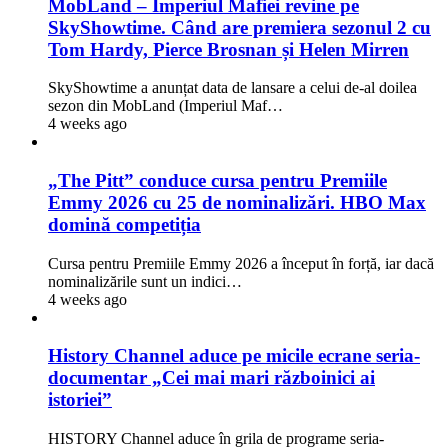
MobLand – Imperiul Mafiei revine pe
SkyShowtime. Când are premiera sezonul 2 cu
Tom Hardy, Pierce Brosnan și Helen Mirren
SkyShowtime a anunțat data de lansare a celui de-al doilea
sezon din MobLand (Imperiul Maf…
4 weeks ago
„The Pitt” conduce cursa pentru Premiile
Emmy 2026 cu 25 de nominalizări. HBO Max
domină competiția
Cursa pentru Premiile Emmy 2026 a început în forță, iar dacă
nominalizările sunt un indici…
4 weeks ago
History Channel aduce pe micile ecrane seria-
documentar „Cei mai mari războinici ai
istoriei”
HISTORY Channel aduce în grila de programe seria-