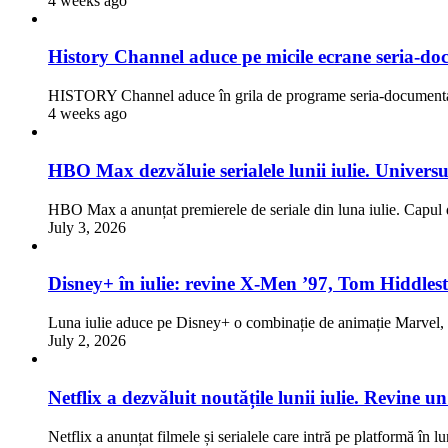
4 weeks ago
History Channel aduce pe micile ecrane seria-doc
HISTORY Channel aduce în grila de programe seria-documentar
4 weeks ago
HBO Max dezvăluie serialele lunii iulie. Univers
HBO Max a anunțat premierele de seriale din luna iulie. Capul d
July 3, 2026
Disney+ în iulie: revine X-Men ’97, Tom Hiddlest
Luna iulie aduce pe Disney+ o combinație de animație Marve
July 2, 2026
Netflix a dezvăluit noutățile lunii iulie. Revine 
Netflix a anunțat filmele și serialele care intră pe platformă în l