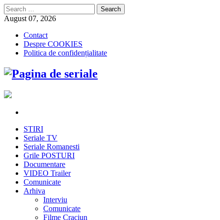
Search
for:
August 07, 2026
Contact
Despre COOKIES
Politica de confidențialitate
STIRI
Seriale TV
Seriale Romanesti
Grile POSTURI
Documentare
VIDEO Trailer
Comunicate
Arhiva
Interviu
Comunicate
Filme Craciun