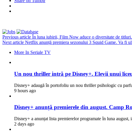
Share on Tumblr
Previous article
În luna iubirii, Film Now aduce o diversitate de titlur
Next article
Netflix anunță premiera sezonului 3 Squid Game. Va fi ul
More In Seriale TV
Un nou thriller intră pe Disney+. Elevii unui liceu
Disney+ adaugă în portofoliu un nou thriller psihologic cu par
9 hours ago
Disney+ anunță premierele din august. Camp Rock
Disney+ a anunțat lista premierelor programate în luna august, i
2 days ago