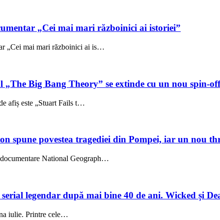
umentar „Cei mai mari războinici ai istoriei”
 „Cei mai mari războinici ai is…
ul „The Big Bang Theory” se extinde cu un nou spin-of
e afiș este „Stuart Fails t…
on spune povestea tragediei din Pompei, iar un nou thri
l, documentare National Geograph…
un serial legendar după mai bine 40 de ani. Wicked și De
una iulie. Printre cele…