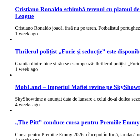
Cristiano Ronaldo schimbă terenul cu platoul de fi
League
Cristiano Ronaldo joacă, însă nu pe teren. Fotbalistul portugh
1 week ago
Thrilerul polițist „Furie și seducție” este dispon
Granița dintre bine și rău se estompează: thrillerul polițist „Fur
1 week ago
MobLand – Imperiul Mafiei revine pe SkyShowti
SkyShowtime a anunțat data de lansare a celui de-al doilea 
4 weeks ago
„The Pitt” conduce cursa pentru Premiile Emmy
Cursa pentru Premiile Emmy 2026 a început în forță, iar dacă n