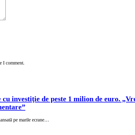
me I comment.
u investiţie de peste 1 milion de euro. „Vre
imentare”
lansată pe marile ecrane…