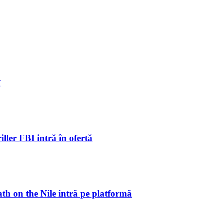
f
ller FBI intră în ofertă
ath on the Nile intră pe platformă