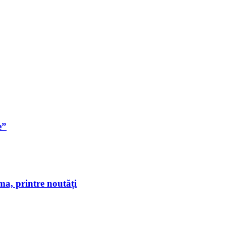
e”
a, printre noutăți