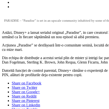
PARADISE – “Paradise” is set in an upscale community inhabited by some of the
Astăzi, Disney+ a lansat serialul original „Paradise”, in care creatoru
urmând ca în fiecare săptămână un nou episod să aibă premiera.
Acțiunea „Paradise” se desfășoară într-o comunitate senină, locuită de 
cu mize mari.
Din echipa de distribuție a acestui serial plin de mister și intrigi f
Dan Fogelman, Sterling K. Brown, John Requa, Glenn Ficarra, John Hob
Datorită funcției de control parental, Disney+ rămâne o experiență de vi
PIN, alături de profilurile deja existente pentru copii.
Share on Facebook
Share on Twitter
Share on Google+
Share on Reddit
Share on Pinterest
Share on Linkedin