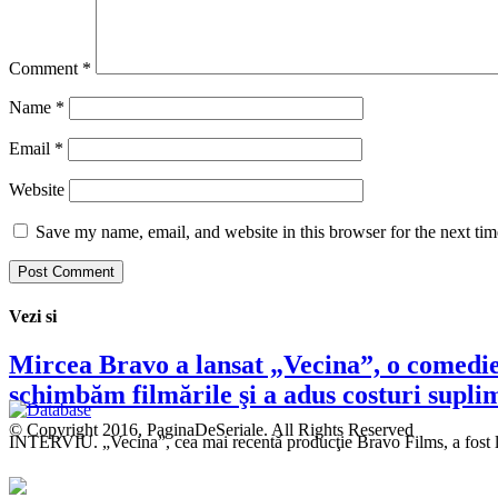
Comment
*
Name
*
Email
*
Website
Save my name, email, and website in this browser for the next ti
Vezi si
Mircea Bravo a lansat „Vecina”, o comedie c
schimbăm filmările şi a adus costuri supl
© Copyright 2016, PaginaDeSeriale. All Rights Reserved
INTERVIU. „Vecina”, cea mai recentă producţie Bravo Films, a fost 