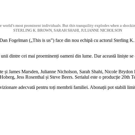
 world’s most prominent individuals. But this tranquility explodes when a shockin
STERLING K. BROWN, SARAH SHAHI, JULIANNE NICHOLSON
l Dan Fogelman („This is us”) face din nou echipă cu actorul Sterling K.
unii dintre cei mai proeminenți oameni din lume. Dar această liniște se 
ac parte și James Marsden, Julianne Nicholson, Sarah Shahi, Nicole Bryd
erg, Jess Rosenthal și Steve Beers. Serialul este o producție 20th Te
zionare adecvată pentru toți membrii familiei. Abonații pot stabili limite