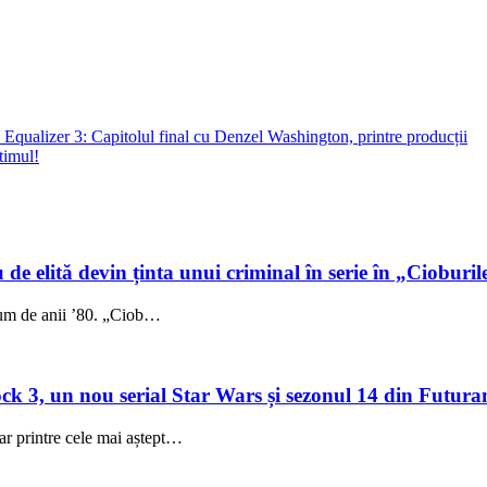
i. Equalizer 3: Capitolul final cu Denzel Washington, printre producții
timul!
 de elită devin ținta unui criminal în serie în „Cioburil
fum de anii ’80. „Ciob…
 3, un nou serial Star Wars și sezonul 14 din Futuram
ar printre cele mai aștept…