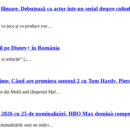
lmare. Debutează ca actor într-un serial despre culisele
ez va juca şi va produce exe…
ibil pe Disney+ în România
ie și seducție” („…
me. Când are premiera sezonul 2 cu Tom Hardy, Pierc
sezon din MobLand (Imperiul Maf…
 2026 cu 25 de nominalizări. HBO Max domină compet
ominalizările sunt un indici…