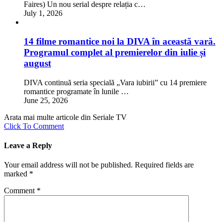
Faires) Un nou serial despre relația c…
July 1, 2026
14 filme romantice noi la DIVA în această vară.
Programul complet al premierelor din iulie și
august
DIVA continuă seria specială „Vara iubirii” cu 14 premiere
romantice programate în lunile …
June 25, 2026
Arata mai multe articole din Seriale TV
Click To Comment
Leave a Reply
Your email address will not be published.
Required fields are
marked
*
Comment
*