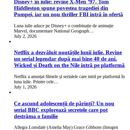
Disney+ în iulie: revine X-Men ’97, Tom
Hiddleston spune povestea tragediei din
Pompei, iar un nou thriller FBI intră în ofertă
Luna iulie aduce pe Disney+ o combinație de animație
Marvel, documentare National Geograph…
July 2, 2026
Netflix a dezvăluit noutățile lunii iulie. Revine
un serial legendar după mai bine 40 de ani.
Wicked și Death on the Nile intră pe platformă
Netflix a anunțat filmele și serialele care intră pe platformă în
luna iulie. Printre cele…
July 1, 2026
Ce ascund adolescenții de părinți? Un nou
serial BBC explorează secretele care pot
destrăma o familie
Allegra Lonsdale (Amelia May) Grace Gibbons (Imogen