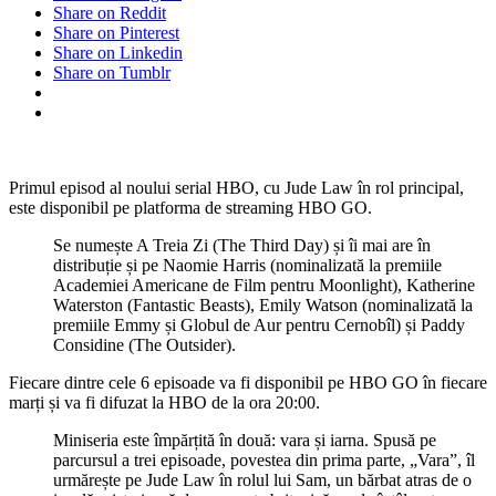
Share on Reddit
Share on Pinterest
Share on Linkedin
Share on Tumblr
Primul episod al noului serial HBO, cu Jude Law în rol principal,
este disponibil pe platforma de streaming HBO GO.
Se numește A Treia Zi (The Third Day) și îi mai are în
distribuție și pe Naomie Harris (nominalizată la premiile
Academiei Americane de Film pentru Moonlight), Katherine
Waterston (Fantastic Beasts), Emily Watson (nominalizată la
premiile Emmy și Globul de Aur pentru Cernobîl) și Paddy
Considine (The Outsider).
Fiecare dintre cele 6 episoade va fi disponibil pe HBO GO în fiecare
marți și va fi difuzat la HBO de la ora 20:00.
Miniseria este împărțită în două: vara și iarna. Spusă pe
parcursul a trei episoade, povestea din prima parte, „Vara”, îl
urmărește pe Jude Law în rolul lui Sam, un bărbat atras de o