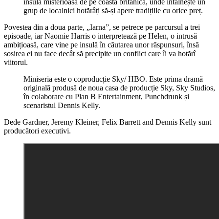
insulă misterioasă de pe coasta britanică, unde întâlnește un
grup de localnici hotărâți să-și apere tradițiile cu orice preț.
Povestea din a doua parte, „Iarna”, se petrece pe parcursul a trei
episoade, iar Naomie Harris o interpretează pe Helen, o intrusă
ambițioasă, care vine pe insulă în căutarea unor răspunsuri, însă
sosirea ei nu face decât să precipite un conflict care îi va hotărî
viitorul.
Miniseria este o coproducție Sky/ HBO. Este prima dramă
originală produsă de noua casa de producție Sky, Sky Studios,
în colaborare cu Plan B Entertainment, Punchdrunk și
scenaristul Dennis Kelly.
Dede Gardner, Jeremy Kleiner, Felix Barrett and Dennis Kelly sunt
producători executivi.