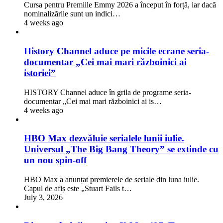
Cursa pentru Premiile Emmy 2026 a început în forță, iar dacă
nominalizările sunt un indici…
4 weeks ago
History Channel aduce pe micile ecrane seria-
documentar „Cei mai mari războinici ai
istoriei”
HISTORY Channel aduce în grila de programe seria-
documentar „Cei mai mari războinici ai is…
4 weeks ago
HBO Max dezvăluie serialele lunii iulie.
Universul „The Big Bang Theory” se extinde cu
un nou spin-off
HBO Max a anunțat premierele de seriale din luna iulie.
Capul de afiș este „Stuart Fails t…
July 3, 2026