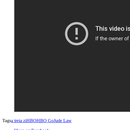
Tags
a treia zi
HBO
HBO Go
Jude Law