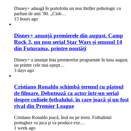
Disney+ adaugă în portofoliu un nou thriller psihologic cu
parfum de anii ’80. „Ciob…
15 hours ago
Disney+ anunță premierele din august. Camp
Rock 3, un nou serial Star Wars și sezonul 14
din Futurama, printre noutăți
Disney+ a anunțat lista premierelor programate în luna august,
iar printre cele mai aștept…
3 days ago
Cristiano Ronaldo schimbă terenul cu platoul
de filmare. Debutează ca actor într-un serial
despre culisele fotbalului, în care joacă şi un fost
rival din Premier League
Cristiano Ronaldo joacă, însă nu pe teren. Fotbalistul
portughez va juca şi va produce exe…
1 week ago