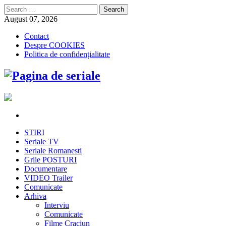
Search
for:
August 07, 2026
Contact
Despre COOKIES
Politica de confidențialitate
STIRI
Seriale TV
Seriale Romanesti
Grile POSTURI
Documentare
VIDEO Trailer
Comunicate
Arhiva
Interviu
Comunicate
Filme Craciun