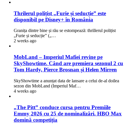
Thrilerul polițist „Furie și seducție” este
disponibil pe Disney+ în România
Granița dintre bine și rău se estompează: thrillerul polițist
„Furie și seducție” („…
2 weeks ago
MobLand – Imperiul Mafiei revine pe
SkyShowtime. Când are premiera sezonul 2 cu
Tom Hardy, Pierce Brosnan și Helen Mirren
SkyShowtime a anunțat data de lansare a celui de-al doilea
sezon din MobLand (Imperiul Maf…
4 weeks ago
„The Pitt” conduce cursa pentru Premiile
Emmy 2026 cu 25 de nominalizări. HBO Max
domină competiția