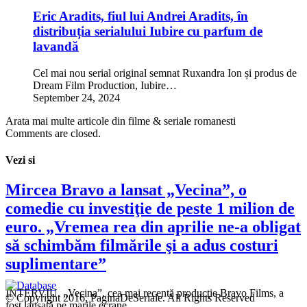
Eric Aradits, fiul lui Andrei Aradits, în
distribuția serialului Iubire cu parfum de
lavandă
Cel mai nou serial original semnat Ruxandra Ion și produs de
Dream Film Production, Iubire…
September 24, 2024
Arata mai multe articole din filme & seriale romanesti
Comments are closed.
Vezi si
Mircea Bravo a lansat „Vecina”, o
comedie cu investiţie de peste 1 milion de
euro. „Vremea rea din aprilie ne-a obligat
să schimbăm filmările şi a adus costuri
suplimentare”
INTERVIU. „Vecina”, cea mai recentă producţie Bravo Films, a
© Copyright 2016, PaginaDeSeriale. All Rights Reserved
fost lansată pe marile ecrane…