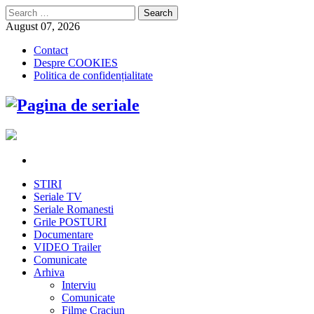
Search
for:
August 07, 2026
Contact
Despre COOKIES
Politica de confidențialitate
STIRI
Seriale TV
Seriale Romanesti
Grile POSTURI
Documentare
VIDEO Trailer
Comunicate
Arhiva
Interviu
Comunicate
Filme Craciun