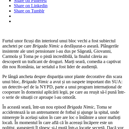
Share on Pinterest
Brigada
Share on Linkedin
Nimic
Share on Tumblr
este
răpit
de
mafioți
Furtul unor ficuși din interiorul unui bloc vechi a fost subiectul
anchetei pe care
Brigada Nimic
a desfășurat-o aseară. Plângerile
insistente ale unei pensionare i-au dus pe Săgeată, Giovanni,
Carmola și Toma pe o pistă incredibilă, la finalul căreia au
descoperit un traficant de droguri. Marți seară, comedia a captivat
din nou România, iar serialul a fost lider de audiență.
Pe lângă ancheta despre dispariția unor plante decorative din scara
unui bloc,
Brigada Nimic
a avut și un oaspete important din SUA:
un detectiv-șef de la NYPD, parte a unui program internațional de
cooperare în domeniul aplicării legii, pe care au reușit să-l pună într-
o serie de situații ce aproape l-au omorât.
În această seară, într-un nou episod
Brigada Nimic
, Toma se
accidentează la un antrenament de fotbal și ajunge la spital, unde
nimerește în același salon în care are loc o întâlnire a unor mafioți
locali. În momentul în care află că în aceeași încăpere este un
polițist, gangsterii îl răpesc și-l mută într-o locație secretă. Dacă vor