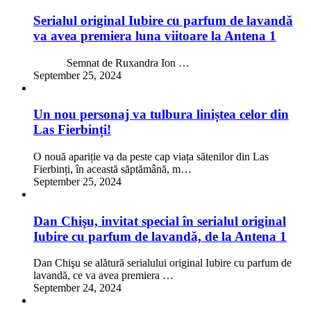
Serialul original Iubire cu parfum de lavandă
va avea premiera luna viitoare la Antena 1
Semnat de Ruxandra Ion …
September 25, 2024
Un nou personaj va tulbura liniștea celor din
Las Fierbinți!
O nouă apariție va da peste cap viața sătenilor din Las
Fierbinți, în această săptămână, m…
September 25, 2024
Dan Chişu, invitat special în serialul original
Iubire cu parfum de lavandă, de la Antena 1
Dan Chişu se alătură serialului original Iubire cu parfum de
lavandă, ce va avea premiera …
September 24, 2024