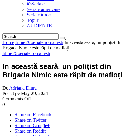
#3Seriale
Seriale americane
Seriale turcesti
Topuri
AUDIENTE
Home
filme & seriale romanesti
În această seară, un polițist din
Brigada Nimic este răpit de mafioți
filme & seriale romanesti
În această seară, un polițist din
Brigada Nimic este răpit de mafioți
De
Adriana Diura
Postat pe
May 29, 2024
on
Comments Off
În
0
această
Share on Facebook
seară,
Share on Twitter
un
Share on Google+
polițist
Share on Reddit
din