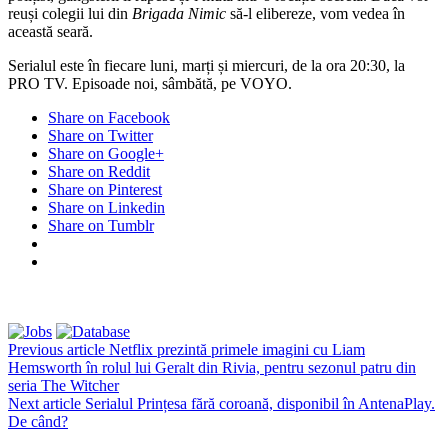
reuși colegii lui din
Brigada Nimic
să-l elibereze, vom vedea în
această seară.
Serialul este în fiecare luni, marți și miercuri, de la ora 20:30, la
PRO TV. Episoade noi, sâmbătă, pe VOYO.
Share on Facebook
Share on Twitter
Share on Google+
Share on Reddit
Share on Pinterest
Share on Linkedin
Share on Tumblr
Previous article
Netflix prezintă primele imagini cu Liam
Hemsworth în rolul lui Geralt din Rivia, pentru sezonul patru din
seria The Witcher
Next article
Serialul Prințesa fără coroană, disponibil în AntenaPlay.
De când?