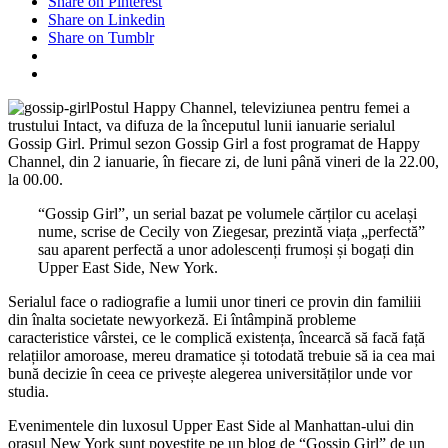
Share on Pinterest
Share on Linkedin
Share on Tumblr
Postul Happy Channel, televiziunea pentru femei a
trustului Intact, va difuza de la începutul lunii ianuarie serialul
Gossip Girl. Primul sezon Gossip Girl a fost programat de Happy
Channel, din 2 ianuarie, în fiecare zi, de luni până vineri de la 22.00,
la 00.00.
“Gossip Girl”, un serial bazat pe volumele cărților cu același
nume, scrise de Cecily von Ziegesar, prezintă viața „perfectă”
sau aparent perfectă a unor adolescenți frumoși și bogați din
Upper East Side, New York.
Serialul face o radiografie a lumii unor tineri ce provin din familiii
din înalta societate newyorkeză. Ei întâmpină probleme
caracteristice vârstei, ce le complică existența, încearcă să facă față
relațiilor amoroase, mereu dramatice și totodată trebuie să ia cea mai
bună decizie în ceea ce privește alegerea universităților unde vor
studia.
Evenimentele din luxosul Upper East Side al Manhattan-ului din
orașul New York sunt povestite pe un blog de “Gossip Girl” de un