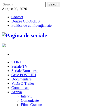
Search
for:
August 08, 2026
Contact
Despre COOKIES
Politica de confidențialitate
STIRI
Seriale TV
Seriale Romanesti
Grile POSTURI
Documentare
VIDEO Trailer
Comunicate
Arhiva
Interviu
Comunicate
Filme Craciun