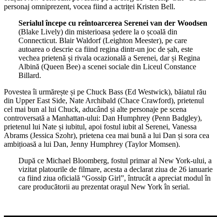
personaj omniprezent, vocea fiind a actriței Kristen Bell.
Serialul începe cu reîntoarcerea Serenei van der Woodsen
(Blake Lively) din misterioasa ședere la o școală din
Connecticut. Blair Waldorf (Leighton Meester), pe care
autoarea o descrie ca fiind regina dintr-un joc de șah, este
vechea prietenă și rivala ocazională a Serenei, dar și Regina
Albină (Queen Bee) a scenei sociale din Liceul Constance
Billard.
Povestea îi urmărește și pe Chuck Bass (Ed Westwick), băiatul rău
din Upper East Side, Nate Archibald (Chace Crawford), prietenul
cel mai bun al lui Chuck, aducând și alte personaje pe scena
controversată a Manhattan-ului: Dan Humphrey (Penn Badgley),
prietenul lui Nate și iubitul, apoi fostul iubit al Serenei, Vanessa
Abrams (Jessica Szohr), prietena cea mai bună a lui Dan și sora cea
ambițioasă a lui Dan, Jenny Humphrey (Taylor Momsen).
După ce Michael Bloomberg, fostul primar al New York-ului, a
vizitat platourile de filmare, acesta a declarat ziua de 26 ianuarie
ca fiind ziua oficială “Gossip Girl”, întrucât a apreciat modul în
care producătorii au prezentat oraşul New York în serial.