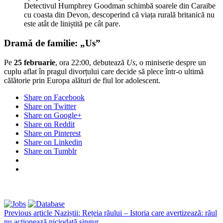
Detectivul Humphrey Goodman schimbă soarele din Caraibe
cu coasta din Devon, descoperind că viața rurală britanică nu
este atât de liniștită pe cât pare.
Dramă de familie: „Us”
Pe
25 februarie
, ora 22:00, debutează
Us
, o miniserie despre un
cuplu aflat în pragul divorțului care decide să plece într-o ultimă
călătorie prin Europa alături de fiul lor adolescent.
Share on Facebook
Share on Twitter
Share on Google+
Share on Reddit
Share on Pinterest
Share on Linkedin
Share on Tumblr
Previous article
Naziștii: Rețeia răului – Istoria care avertizează: răul
nu acționează niciodată singur