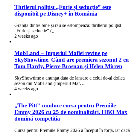
Thrilerul polițist „Furie și seducție” este
disponibil pe Disney+ în România
Granița dintre bine și rău se estompează: thrillerul polițist
„Furie și seducție” („…
2 weeks ago
MobLand – Imperiul Mafiei revine pe
SkyShowtime. Când are premiera sezonul 2 cu
Tom Hardy, Pierce Brosnan și Helen Mirren
SkyShowtime a anunțat data de lansare a celui de-al doilea
sezon din MobLand (Imperiul Maf…
4 weeks ago
„The Pitt” conduce cursa pentru Premiile
Emmy 2026 cu 25 de nominalizări. HBO Max
domină competiția
Cursa pentru Premiile Emmy 2026 a început în forță, iar dacă