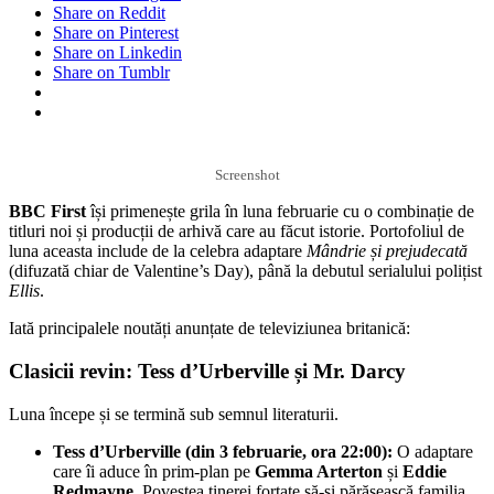
Share on Reddit
Share on Pinterest
Share on Linkedin
Share on Tumblr
Screenshot
BBC First
își primenește grila în luna februarie cu o combinație de
titluri noi și producții de arhivă care au făcut istorie. Portofoliul de
luna aceasta include de la celebra adaptare
Mândrie și prejudecată
(difuzată chiar de Valentine’s Day), până la debutul serialului polițist
Ellis
.
Iată principalele noutăți anunțate de televiziunea britanică:
Clasicii revin: Tess d’Urberville și Mr. Darcy
Luna începe și se termină sub semnul literaturii.
Tess d’Urberville (din 3 februarie, ora 22:00):
O adaptare
care îi aduce în prim-plan pe
Gemma Arterton
și
Eddie
Redmayne
. Povestea tinerei forțate să-și părăsească familia