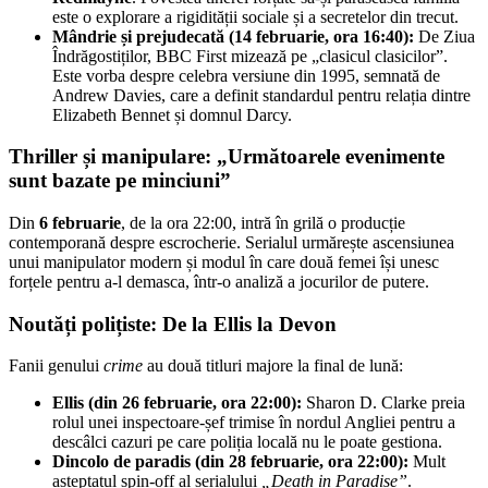
este o explorare a rigidității sociale și a secretelor din trecut.
Mândrie și prejudecată (14 februarie, ora 16:40):
De Ziua
Îndrăgostiților, BBC First mizează pe „clasicul clasicilor”.
Este vorba despre celebra versiune din 1995, semnată de
Andrew Davies, care a definit standardul pentru relația dintre
Elizabeth Bennet și domnul Darcy.
Thriller și manipulare: „Următoarele evenimente
sunt bazate pe minciuni”
Din
6 februarie
, de la ora 22:00, intră în grilă o producție
contemporană despre escrocherie. Serialul urmărește ascensiunea
unui manipulator modern și modul în care două femei își unesc
forțele pentru a-l demasca, într-o analiză a jocurilor de putere.
Noutăți polițiste: De la Ellis la Devon
Fanii genului
crime
au două titluri majore la final de lună:
Ellis (din 26 februarie, ora 22:00):
Sharon D. Clarke preia
rolul unei inspectoare-șef trimise în nordul Angliei pentru a
descâlci cazuri pe care poliția locală nu le poate gestiona.
Dincolo de paradis (din 28 februarie, ora 22:00):
Mult
așteptatul spin-off al serialului
„Death in Paradise”
.