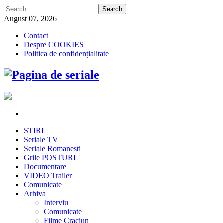
Search
for:
August 07, 2026
Contact
Despre COOKIES
Politica de confidențialitate
STIRI
Seriale TV
Seriale Romanesti
Grile POSTURI
Documentare
VIDEO Trailer
Comunicate
Arhiva
Interviu
Comunicate
Filme Craciun