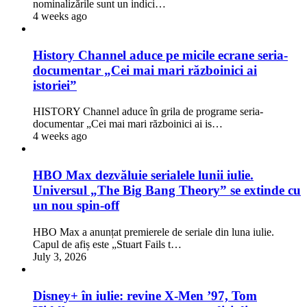
nominalizările sunt un indici…
4 weeks ago
History Channel aduce pe micile ecrane seria-
documentar „Cei mai mari războinici ai
istoriei”
HISTORY Channel aduce în grila de programe seria-
documentar „Cei mai mari războinici ai is…
4 weeks ago
HBO Max dezvăluie serialele lunii iulie.
Universul „The Big Bang Theory” se extinde cu
un nou spin-off
HBO Max a anunțat premierele de seriale din luna iulie.
Capul de afiș este „Stuart Fails t…
July 3, 2026
Disney+ în iulie: revine X-Men ’97, Tom