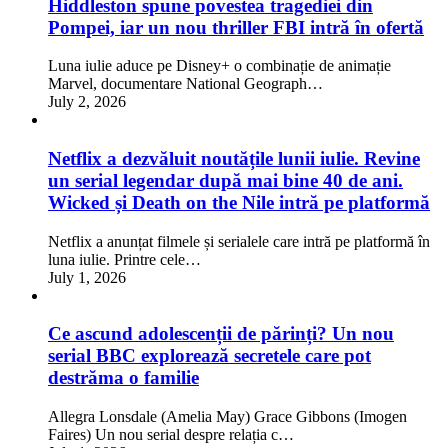
Hiddleston spune povestea tragediei din
Pompei, iar un nou thriller FBI intră în ofertă
Luna iulie aduce pe Disney+ o combinație de animație
Marvel, documentare National Geograph…
July 2, 2026
Netflix a dezvăluit noutățile lunii iulie. Revine
un serial legendar după mai bine 40 de ani.
Wicked și Death on the Nile intră pe platformă
Netflix a anunțat filmele și serialele care intră pe platformă în
luna iulie. Printre cele…
July 1, 2026
Ce ascund adolescenții de părinți? Un nou
serial BBC explorează secretele care pot
destrăma o familie
Allegra Lonsdale (Amelia May) Grace Gibbons (Imogen
Faires) Un nou serial despre relația c…