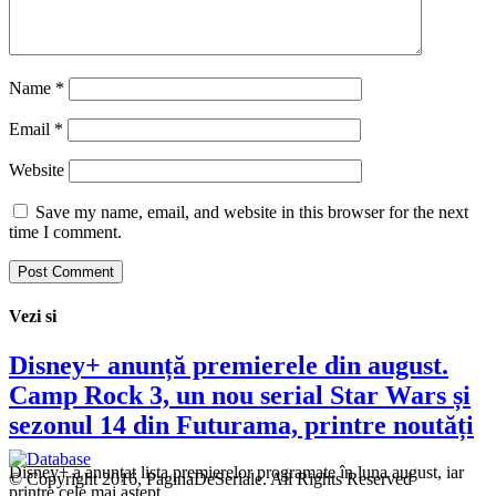
Name
*
Email
*
Website
Save my name, email, and website in this browser for the next
time I comment.
Vezi si
Disney+ anunță premierele din august.
Camp Rock 3, un nou serial Star Wars și
sezonul 14 din Futurama, printre noutăți
Disney+ a anunțat lista premierelor programate în luna august, iar
© Copyright 2016, PaginaDeSeriale. All Rights Reserved
printre cele mai aștept…