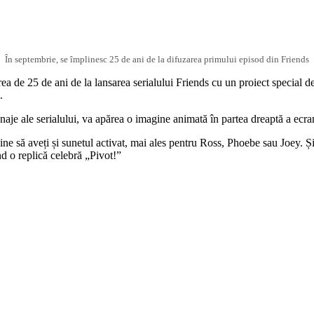
În septembrie, se împlinesc 25 de ani de la difuzarea primului episod din Friends
rea de 25 de ani de la lansarea serialului Friends cu un proiect special 
.
naje ale serialului, va apărea o imagine animată în partea dreaptă a ecran
bine să aveți și sunetul activat, mai ales pentru Ross, Phoebe sau Joey. 
d o replică celebră „Pivot!”