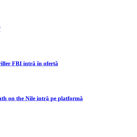
f
ller FBI intră în ofertă
ath on the Nile intră pe platformă