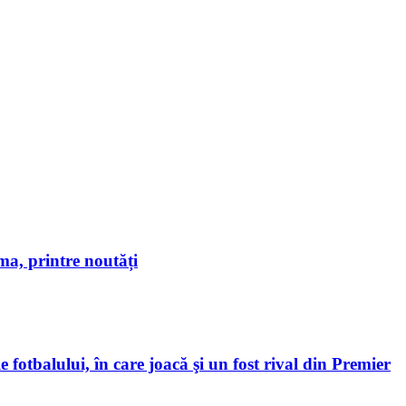
a, printre noutăți
 fotbalului, în care joacă şi un fost rival din Premier