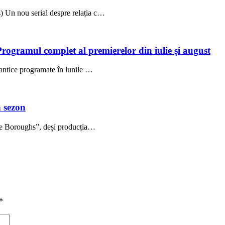
 Un nou serial despre relația c…
Programul complet al premierelor din iulie și august
antice programate în lunile …
 sezon
The Boroughs”, deși producția…
*