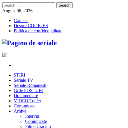
Search
for:
August 06, 2026
Contact
Despre COOKIES
Politica de confidențialitate
STIRI
Seriale TV
Seriale Romanesti
Grile POSTURI
Documentare
VIDEO Trailer
Comunicate
Arhiva
Interviu
Comunicate
Filme Craciun