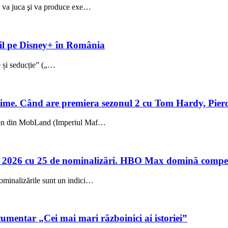
ez va juca şi va produce exe…
ibil pe Disney+ în România
ie și seducție” („…
me. Când are premiera sezonul 2 cu Tom Hardy, Pierc
sezon din MobLand (Imperiul Maf…
 2026 cu 25 de nominalizări. HBO Max domină compet
ominalizările sunt un indici…
umentar „Cei mai mari războinici ai istoriei”