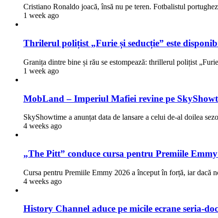
Cristiano Ronaldo joacă, însă nu pe teren. Fotbalistul portugh
1 week ago
Thrilerul polițist „Furie și seducție” este dispon
Granița dintre bine și rău se estompează: thrillerul polițist „Fur
1 week ago
MobLand – Imperiul Mafiei revine pe SkyShowti
SkyShowtime a anunțat data de lansare a celui de-al doilea 
4 weeks ago
„The Pitt” conduce cursa pentru Premiile Emmy
Cursa pentru Premiile Emmy 2026 a început în forță, iar dacă n
4 weeks ago
History Channel aduce pe micile ecrane seria-doc