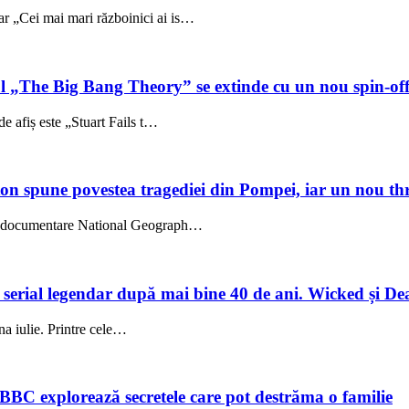
 „Cei mai mari războinici ai is…
ul „The Big Bang Theory” se extinde cu un nou spin-of
e afiș este „Stuart Fails t…
on spune povestea tragediei din Pompei, iar un nou thri
l, documentare National Geograph…
un serial legendar după mai bine 40 de ani. Wicked și De
una iulie. Printre cele…
 BBC explorează secretele care pot destrăma o familie