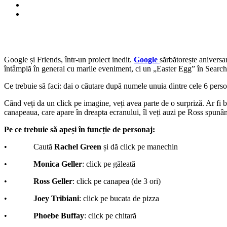
Google și Friends, într-un proiect inedit.
Google
sărbătorește aniversa
întâmplă în general cu marile eveniment, ci un „Easter Egg” în Search
Ce trebuie să faci: dai o căutare după numele unuia dintre cele 6 perso
Când veți da un click pe imagine, veți avea parte de o surpriză. Ar fi 
canapeaua, care apare în dreapta ecranului, îl veți auzi pe Ross spunân
Pe ce trebuie să apeși în funcție de personaj:
• Caută
Rachel Green
și dă click pe manechin
•
Monica Geller
: click pe găleată
•
Ross Geller
: click pe canapea (de 3 ori)
•
Joey Tribiani
: click pe bucata de pizza
•
Phoebe Buffay
: click pe chitară