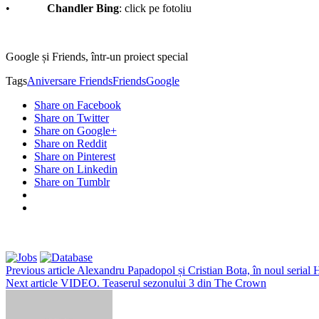
•
Chandler Bing
: click pe fotoliu
Google și Friends, într-un proiect special
Tags
Aniversare Friends
Friends
Google
Share on Facebook
Share on Twitter
Share on Google+
Share on Reddit
Share on Pinterest
Share on Linkedin
Share on Tumblr
Previous article
Alexandru Papadopol și Cristian Bota, în noul serial 
Next article
VIDEO. Teaserul sezonului 3 din The Crown