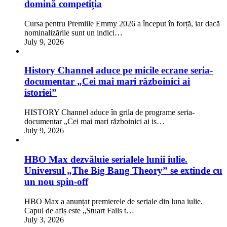
domină competiția
Cursa pentru Premiile Emmy 2026 a început în forță, iar dacă
nominalizările sunt un indici…
July 9, 2026
History Channel aduce pe micile ecrane seria-
documentar „Cei mai mari războinici ai
istoriei”
HISTORY Channel aduce în grila de programe seria-
documentar „Cei mai mari războinici ai is…
July 9, 2026
HBO Max dezvăluie serialele lunii iulie.
Universul „The Big Bang Theory” se extinde cu
un nou spin-off
HBO Max a anunțat premierele de seriale din luna iulie.
Capul de afiș este „Stuart Fails t…
July 3, 2026