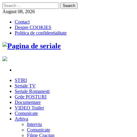
Search
for:
August 08, 2026
Contact
Despre COOKIES
Politica de confidențialitate
STIRI
Seriale TV
Seriale Romanesti
Grile POSTURI
Documentare
VIDEO Trailer
Comunicate
Arhiva
Interviu
Comunicate
Filme Craciun