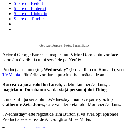
Share on Reddit
Share on Pinterest
Share on Linkedin
Share on Tumblr
George Burcea. Foto: Fanatik.ro
Actorul George Burcea și magicianul Victor Dorobanțu vor face
parte din distribuția unui serial de pe Netflix.
Producția se numește
„Wednesday”
și se va filma în România, scrie
TVMania
. Filmările vor dura aproximativ jumătate de an.
Burcea va juca rolul lui Lurch
, valetul familiei Addams, iar
magicianul Dorobanțu va da viață personajului Thing
.
Din distribuția serialului „Wednesday” mai face parte și actrița
Catherine Zeta-Jones
, care va interpreta rolul Morticiei Addams.
„Wednesday” este regizat de Tim Burton și va avea opt episoade.
Producția este scrisă de Al Gough și Miles Millar.