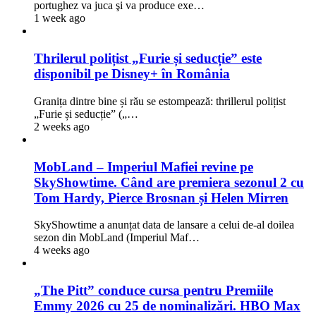
portughez va juca şi va produce exe…
1 week ago
Thrilerul polițist „Furie și seducție” este
disponibil pe Disney+ în România
Granița dintre bine și rău se estompează: thrillerul polițist
„Furie și seducție” („…
2 weeks ago
MobLand – Imperiul Mafiei revine pe
SkyShowtime. Când are premiera sezonul 2 cu
Tom Hardy, Pierce Brosnan și Helen Mirren
SkyShowtime a anunțat data de lansare a celui de-al doilea
sezon din MobLand (Imperiul Maf…
4 weeks ago
„The Pitt” conduce cursa pentru Premiile
Emmy 2026 cu 25 de nominalizări. HBO Max