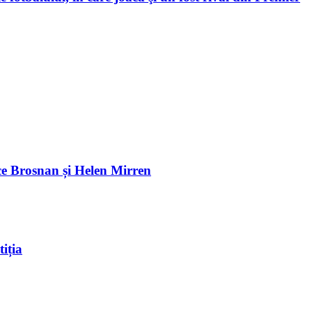
e Brosnan și Helen Mirren
iția