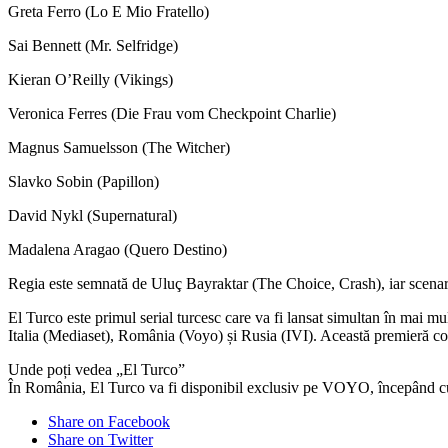
Greta Ferro (Lo E Mio Fratello)
Sai Bennett (Mr. Selfridge)
Kieran O’Reilly (Vikings)
Veronica Ferres (Die Frau vom Checkpoint Charlie)
Magnus Samuelsson (The Witcher)
Slavko Sobin (Papillon)
David Nykl (Supernatural)
Madalena Aragao (Quero Destino)
Regia este semnată de Uluç Bayraktar (The Choice, Crash), iar scena
El Turco este primul serial turcesc care va fi lansat simultan în mai 
Italia (Mediaset), România (Voyo) și Rusia (IVI). Această premieră coo
Unde poți vedea „El Turco”
În România, El Turco va fi disponibil exclusiv pe VOYO, începând cu 
Share on Facebook
Share on Twitter