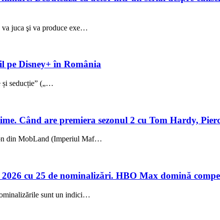
ez va juca şi va produce exe…
ibil pe Disney+ în România
ie și seducție” („…
me. Când are premiera sezonul 2 cu Tom Hardy, Pierc
sezon din MobLand (Imperiul Maf…
 2026 cu 25 de nominalizări. HBO Max domină compet
ominalizările sunt un indici…