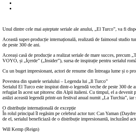
Unul dintre cele mai așteptate seriale ale anului, „El Turco”, va fi d
Această super-producție internațională, realizată de faimosul studio t
de peste 300 de ani.
Aceeași casă de producție a realizat seriale de mare succes, precum „
VOYO, și „İçerde” („Insider”), sursa de inspirație pentru serialul ro
Cu un buget impresionant, actori de renume din întreaga lume și o producț
Povestea din spatele serialului – Legenda lui „Il Turco”
Serialul El Turco este inspirat dintr-o legendă veche de peste 300 de an
refugiat în acest sat pitoresc din Alpii italieni. Cu timpul, el a deven
astăzi această legendă printr-un festival anual numit „La Turchia”, iar st
O distribuție internațională de excepție
În rolul principal îl regăsim pe celebrul actor turc Can Yaman (Daydr
de el, serialul beneficiază de o distribuție impresionantă, incluzând acto
Will Kemp (Reign)