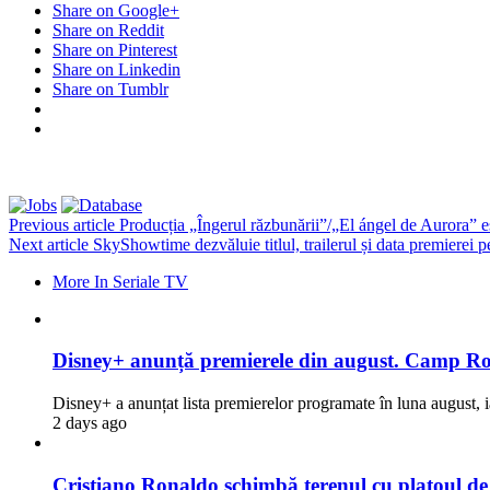
Share on Google+
Share on Reddit
Share on Pinterest
Share on Linkedin
Share on Tumblr
Previous article
Producția „Îngerul răzbunării”/„El ángel de Aurora” es
Next article
SkyShowtime dezvăluie titlul, trailerul și data premierei 
More In Seriale TV
Disney+ anunță premierele din august. Camp Rock
Disney+ a anunțat lista premierelor programate în luna august, i
2 days ago
Cristiano Ronaldo schimbă terenul cu platoul de fi