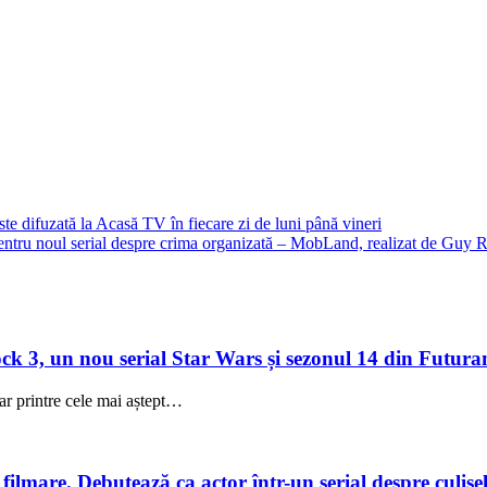
te difuzată la Acasă TV în fiecare zi de luni până vineri
pentru noul serial despre crima organizată – MobLand, realizat de Guy R
 3, un nou serial Star Wars și sezonul 14 din Futuram
ar printre cele mai aștept…
lmare. Debutează ca actor într-un serial despre culisele