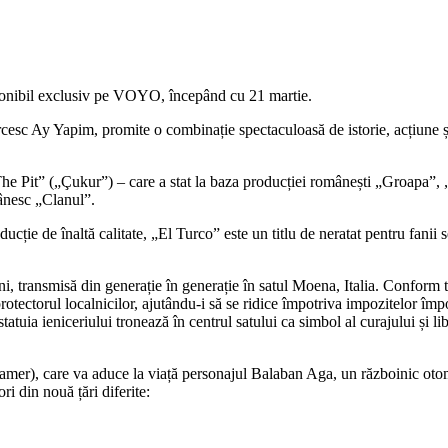
isponibil exclusiv pe VOYO, începând cu 21 martie.
urcesc Ay Yapim, promite o combinație spectaculoasă de istorie, acțiune
The Pit” („Çukur”) – care a stat la baza producției românești „Groapa”
mânesc „Clanul”.
ie de înaltă calitate, „El Turco” este un titlu de neratat pentru fanii se
i, transmisă din generație în generație în satul Moena, Italia. Conform tr
it protectorul localnicilor, ajutându-i să se ridice împotriva impozitelo
atuia ieniceriului tronează în centrul satului ca simbol al curajului și libe
eamer), care va aduce la viață personajul Balaban Aga, un războinic oto
ri din nouă țări diferite: