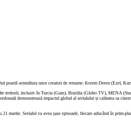
riul poartă semnătura unor creatori de renume: Kerem Deren (Ezel, Kur
multe teritorii, inclusiv în Turcia (Gain), Brazilia (Globo TV), MENA (
rdonată demonstrează impactul global al serialului și calitatea sa cinem
21 martie. Serialul va avea șase episoade, fiecare aducând în prim-pl