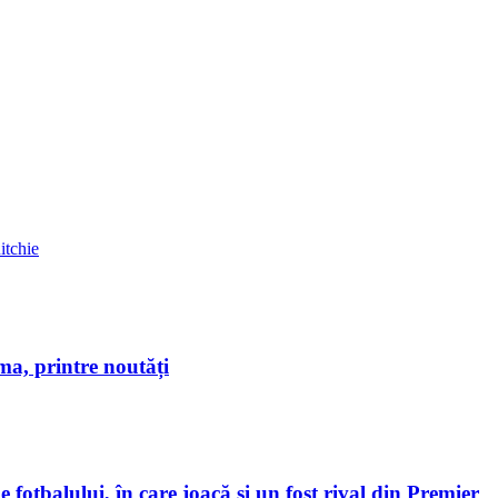
itchie
a, printre noutăți
 fotbalului, în care joacă şi un fost rival din Premier