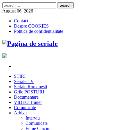
Search
for:
August 06, 2026
Contact
Despre COOKIES
Politica de confidențialitate
STIRI
Seriale TV
Seriale Romanesti
Grile POSTURI
Documentare
VIDEO Trailer
Comunicate
Arhiva
Interviu
Comunicate
Filme Craciun