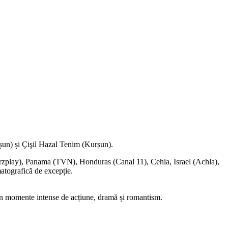
șun) și Çişil Hazal Tenim (Kurșun).
Starzplay), Panama (TVN), Honduras (Canal 11), Cehia, Israel (Achla),
atografică de excepție.
an momente intense de acțiune, dramă și romantism.