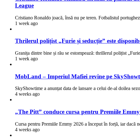
League
Cristiano Ronaldo joacă, însă nu pe teren. Fotbalistul portugh
1 week ago
Thrilerul polițist „Furie și seducție” este dispon
Granița dintre bine și rău se estompează: thrillerul polițist „Fur
1 week ago
MobLand – Imperiul Mafiei revine pe SkyShowti
SkyShowtime a anunțat data de lansare a celui de-al doilea 
4 weeks ago
„The Pitt” conduce cursa pentru Premiile Emmy
Cursa pentru Premiile Emmy 2026 a început în forță, iar dacă n
4 weeks ago