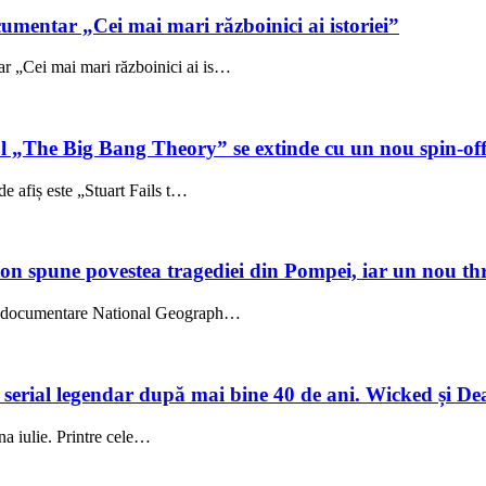
umentar „Cei mai mari războinici ai istoriei”
 „Cei mai mari războinici ai is…
ul „The Big Bang Theory” se extinde cu un nou spin-of
e afiș este „Stuart Fails t…
on spune povestea tragediei din Pompei, iar un nou thri
l, documentare National Geograph…
un serial legendar după mai bine 40 de ani. Wicked și De
una iulie. Printre cele…