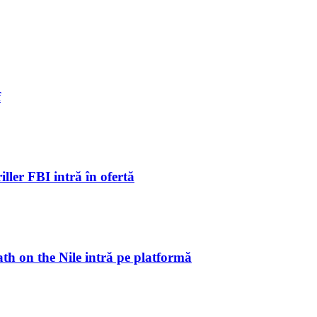
f
ller FBI intră în ofertă
ath on the Nile intră pe platformă