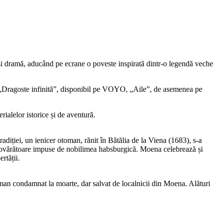
 și dramă, aducând pe ecrane o poveste inspirată dintr-o legendă veche
, „Dragoste infinită”, disponibil pe VOYO, „Aile”, de asemenea pe
rialelor istorice și de aventură.
adiției, un ienicer otoman, rănit în Bătălia de la Viena (1683), s-a
r împovărătoare impuse de nobilimea habsburgică. Moena celebrează și
rtății.
man condamnat la moarte, dar salvat de localnicii din Moena. Alături