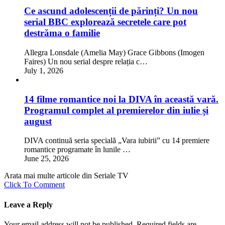
Ce ascund adolescenții de părinți? Un nou
serial BBC explorează secretele care pot
destrăma o familie
Allegra Lonsdale (Amelia May) Grace Gibbons (Imogen
Faires) Un nou serial despre relația c…
July 1, 2026
14 filme romantice noi la DIVA în această vară.
Programul complet al premierelor din iulie și
august
DIVA continuă seria specială „Vara iubirii” cu 14 premiere
romantice programate în lunile …
June 25, 2026
Arata mai multe articole din Seriale TV
Click To Comment
Leave a Reply
Your email address will not be published.
Required fields are