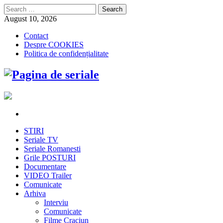
Search
for:
August 10, 2026
Contact
Despre COOKIES
Politica de confidențialitate
STIRI
Seriale TV
Seriale Romanesti
Grile POSTURI
Documentare
VIDEO Trailer
Comunicate
Arhiva
Interviu
Comunicate
Filme Craciun