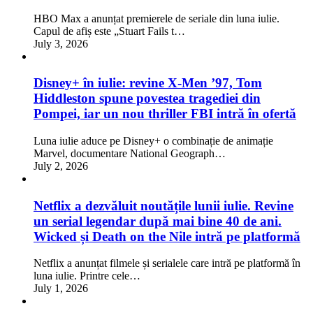
HBO Max a anunțat premierele de seriale din luna iulie.
Capul de afiș este „Stuart Fails t…
July 3, 2026
Disney+ în iulie: revine X-Men ’97, Tom
Hiddleston spune povestea tragediei din
Pompei, iar un nou thriller FBI intră în ofertă
Luna iulie aduce pe Disney+ o combinație de animație
Marvel, documentare National Geograph…
July 2, 2026
Netflix a dezvăluit noutățile lunii iulie. Revine
un serial legendar după mai bine 40 de ani.
Wicked și Death on the Nile intră pe platformă
Netflix a anunțat filmele și serialele care intră pe platformă în
luna iulie. Printre cele…
July 1, 2026