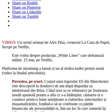
Share on Reddit
Share on Pinterest
Share on Linkedin
Share on Tumblr
VIDEO.
Un serial semnat de Alex Pina, creatorul La Casa de Papel,
începe pe Netflix.
Este vorba despre producția „White Lines” care debutează
mâine, 15 mai, pe Netflix.
Platforma de streaming a lansat și un al doilea trailer pentru serial
(video la finalul articolului).
Povestea, pe scurt.
Corpul unui legendar DJ din Manchester
este descoperit la douăzeci de ani după dispariția sa
misterioasă din Ibiza. Când sora sa se reîntoarce pe frumoasa
insulă spaniolă pentru a afla ce s-a întâmplat, căutarea ei o
conduce printr-o lume amețitoare a cluburilor, minciunilor și
mușamalizărilor, forțând-o să se confrunte cu părțile
întunecate ale personalității ei, într-un loc în care oamenii își