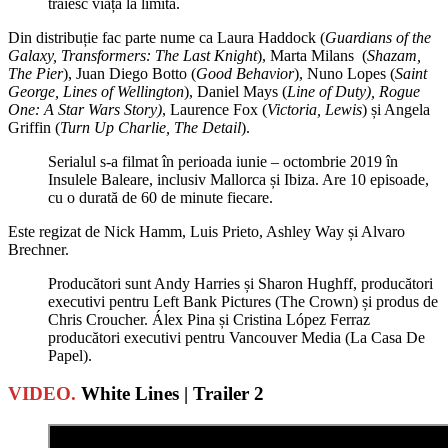
trăiesc viața la limită.
Din distribuție fac parte nume ca Laura Haddock (
Guardians of the
Galaxy, Transformers: The Last Knight
), Marta Milans (
Shazam,
The Pier
), Juan Diego Botto (
Good Behavior
), Nuno Lopes (
Saint
George, Lines of Wellington
), Daniel Mays (
Line of Duty), Rogue
One: A Star Wars Story)
, Laurence Fox (
Victoria, Lewis
) și Angela
Griffin (
Turn Up Charlie, The Detail
).
Serialul s-a filmat în perioada iunie – octombrie 2019 în
Insulele Baleare, inclusiv Mallorca și Ibiza. Are 10 episoade,
cu o durată de 60 de minute fiecare.
Este regizat de Nick Hamm, Luis Prieto, Ashley Way și Alvaro
Brechner.
Producători sunt Andy Harries și Sharon Hughff, producători
executivi pentru Left Bank Pictures (The Crown) și produs de
Chris Croucher. Álex Pina și Cristina López Ferraz
producători executivi pentru Vancouver Media (La Casa De
Papel).
VIDEO.
White Lines | Trailer 2