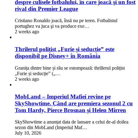
despre culisele fotbalului, în care joacă şi un fost
rival din Premier League
Cristiano Ronaldo joacă, însă nu pe teren. Fotbalistul
portughez va juca şi va produce exe…
2 weeks ago
Thrilerul polițist „Furie și seducție” este
disponibil pe Disney+ în România
Granița dintre bine și rău se estompează: thrillerul polițist
„Furie și seducție” („…
2 weeks ago
MobLand – Imperiul Mafiei revine pe
SkyShowtime. Când are premiera sezonul 2 cu
Tom Hardy, Pierce Brosnan și Helen Mirren
SkyShowtime a anunțat data de lansare a celui de-al doilea
sezon din MobLand (Imperiul Maf…
July 10, 2026