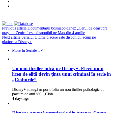
Previous article
Documentarul bosniaco-danez „Cerul de deasupra
orașului Zenica” este disponibil pe Max din 4 aprilie
Next article
Serialul Ultima plăcere este disponibil acum pe
platforma Disney+
More In Seriale TV
Un nou thriller intră pe Disney+. Elevii unui
liceu de elită devin ținta unui criminal în serie în
„Cioburile”
Disney+ adaugă în portofoliu un nou thriller psihologic cu
parfum de anii ’80. „Ciob…
4 days ago
Disney+ anunță premierele din august. Camp