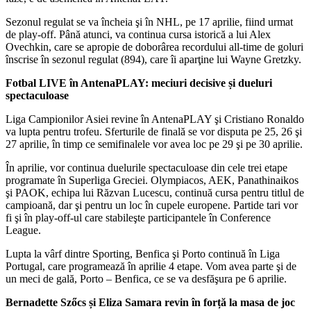
Sezonul regulat se va încheia şi în NHL, pe 17 aprilie, fiind urmat
de play-off. Până atunci, va continua cursa istorică a lui Alex
Ovechkin, care se apropie de doborârea recordului all-time de goluri
înscrise în sezonul regulat (894), care îi aparţine lui Wayne Gretzky.
Fotbal LIVE în AntenaPLAY: meciuri decisive și dueluri
spectaculoase
Liga Campionilor Asiei revine în AntenaPLAY şi Cristiano Ronaldo
va lupta pentru trofeu. Sferturile de finală se vor disputa pe 25, 26 şi
27 aprilie, în timp ce semifinalele vor avea loc pe 29 şi pe 30 aprilie.
În aprilie, vor continua duelurile spectaculoase din cele trei etape
programate în Superliga Greciei. Olympiacos, AEK, Panathinaikos
şi PAOK, echipa lui Răzvan Lucescu, continuă cursa pentru titlul de
campioană, dar şi pentru un loc în cupele europene. Partide tari vor
fi şi în play-off-ul care stabileşte participantele în Conference
League.
Lupta la vârf dintre Sporting, Benfica şi Porto continuă în Liga
Portugal, care programează în aprilie 4 etape. Vom avea parte şi de
un meci de gală, Porto – Benfica, ce se va desfăşura pe 6 aprilie.
Bernadette Szőcs și Eliza Samara revin în forță la masa de joc