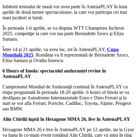
Iubitorii tenisului de masă vor avea parte în AntenaPLAY în luna
aprilie de două turnee spectaculoase, la care vor participa cei mai
mari jucători ai lumii.
În perioada 1-6 aprilie, se va disputa WTT Champions Incheon
2025, competiţie la care vor lua parte Bernadette Szocs şi Eliza
Samara.
Între 14 şi 21 aprilie, va avea loc, tot în AntenaPLAY,
Cupa
Mondială 2025
. România va fi reprezentată de Bernadette Szocs,
Eliza Samara şi Ovidiu Ionescu.
6 Hours of Imola: spectacolul anduranței revine în
AntenaPLAY
Campionatul Mondial de Anduranţă continuă în AntenaPLAY cu
etapa programată în perioada 18-20 aprilie. 6 hours of Imola se va
desfăşura pe Autodromo Internazionale Enzo e Dino Ferrari şi la
start se vor afla Ferrari, Porsche, Cadillac, Toyota, Alpine, Peugeot
sau BMW.
Alin Chirilă luptă în Hexagone MMA 26, live în AntenaPLAY
Hexagone MMA 26 e live în AntenaPLAY pe 12 aprilie, iar la Gyor
va lupta în co-main event românul Alin Chirilă, care va intra în ring