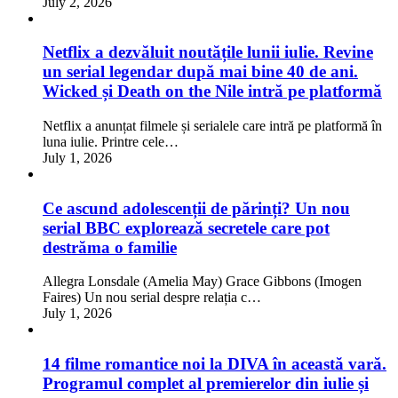
July 2, 2026
Netflix a dezvăluit noutățile lunii iulie. Revine
un serial legendar după mai bine 40 de ani.
Wicked și Death on the Nile intră pe platformă
Netflix a anunțat filmele și serialele care intră pe platformă în
luna iulie. Printre cele…
July 1, 2026
Ce ascund adolescenții de părinți? Un nou
serial BBC explorează secretele care pot
destrăma o familie
Allegra Lonsdale (Amelia May) Grace Gibbons (Imogen
Faires) Un nou serial despre relația c…
July 1, 2026
14 filme romantice noi la DIVA în această vară.
Programul complet al premierelor din iulie și