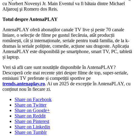
cu Norbert Novenyi Jr. Main Eventul va fi bătaia dintre Michael
Aljarouj şi Romero dos Reis.
Totul despre AntenaPLAY
AntenaPLAY oferă abonaților canale TV live și peste 70 canale
liniare, o selecție de filme pe gustul fiecăruia, atât producții
românești, cât și internaționale, seriale pentru toată familia, de la k-
dramas la seriale polițiste, comedie, acțiune sau dragoste. Aplicația
AntenaPLAY este disponibilă pe smartphone, smart TV, PC, tabletă
și laptop.
Vrei să afli care sunt noutățile disponibile în AntenaPLAY?
Descoperă cele mai recente știri despre filme de top, super-seriale,
emisiuni TV preferate și competiții sportive pe
trends.antenaplay.ro
. Ai un 2025 de excepție în AntenaPLAY, cu
conținut nou în fiecare zi.
Share on Facebook
Share on Twitter
Share on Google+
Share on Reddit
Share on Pinterest
Share on Linkedin
Share on Tumblr