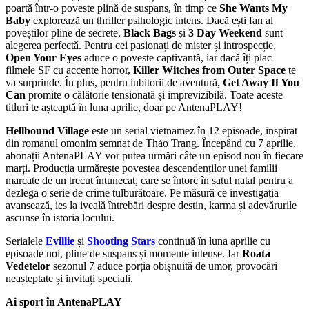
poartă într-o poveste plină de suspans, în timp ce
She Wants My
Baby
explorează un thriller psihologic intens. Dacă ești fan al
poveștilor pline de secrete,
Black Bags
și
3 Day Weekend
sunt
alegerea perfectă. Pentru cei pasionați de mister și introspecție,
Open Your Eyes
aduce o poveste captivantă, iar dacă îți plac
filmele SF cu accente horror,
Killer Witches from Outer Space
te
va surprinde. În plus, pentru iubitorii de aventură,
Get Away If You
Can
promite o călătorie tensionată și imprevizibilă. Toate aceste
titluri te așteaptă în luna aprilie, doar pe AntenaPLAY!
Hellbound Village
este un serial vietnamez în 12 episoade, inspirat
din romanul omonim semnat de Thảo Trang. Începând cu 7 aprilie,
abonații AntenaPLAY vor putea urmări câte un episod nou în fiecare
marți. Producția urmărește povestea descendenților unei familii
marcate de un trecut întunecat, care se întorc în satul natal pentru a
dezlega o serie de crime tulburătoare. Pe măsură ce investigația
avansează, ies la iveală întrebări despre destin, karma și adevărurile
ascunse în istoria locului.
Serialele
Evillie
și
Shooting Stars
continuă în luna aprilie cu
episoade noi, pline de suspans și momente intense. Iar
Roata
Vedetelor
sezonul 7 aduce porția obișnuită de umor, provocări
neașteptate și invitați speciali.
Ai sport în AntenaPLAY