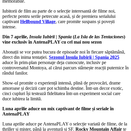
memorabile.
Iubitorii de film au parte de o selecție interesantă de filme noi,
perfecte pentru serile petrecute acasă, și de premiera serialului
captivant
Hellbound Village
, care promite suspans și povești
intense.
Din 7 aprilie,
Insula Iubirii | Spania
(
La Isla de las Tentaciones
)
vine exclusiv în AntenaPLAY cu cel mai nou sezon
Abonații se vor putea bucura de episoade noi în fiecare săptămână,
direct din inima tentației.
Sezonul Insula Iubirii | Spania 2025
aduce în prim-plan personaje deja cunoscute, inclusiv pe
controversatul Montoya, al cărui parcurs stârnește reacții puternice în
rândul fanilor.
Show-ul promite o experiență intensă, plină de provocări, drame
amoroase și decizii care pot schimba destine. Într-un decor exotic,
cinci cupluri își testează fidelitatea într-un experiment social care
duce iubirea la limită.
Luna aprilie aduce un mix captivant de filme și seriale în
AntenaPLAY
Luna aprilie aduce pe AntenaPLAY o selecție variată de filme, de la
thriller și mister, până la aventură și SF.
Rocky Mountain Affair
te