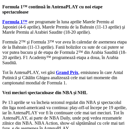
Formula 1™ continuă în AntenaPLAY cu noi etape
spectaculoase
Formula 1™
are programate în luna aprilie Marele Premiu al
Japoniei (4-6 aprilie), Marele Premiu de la Bahrain (11-13 aprilie) şi
Marele Premiu al Arabiei Saudite (18-20 aprilie).
Formula 2™ şi Formula 3™ vor avea în calendar de asemenea etapa
de la Bahrain (11-13 aprilie). Fanii bolizilor cu sute de cai putere se
vor putea bucura şi de etapa de Formula 2™ din Arabia Saudită (18-
20 aprilie). F1 Academy™ programează etapa a doua, în Arabia
Saudită.
Tot în AntenaPLAY, vei găsi
Grand Prix
, emisiunea în care Antal
Putinică şi Cătălin Ghigea analizează cele mai tari momente din
campionatul mondial de Formula 1.
Vezi meciuri spectaculoase din NBA și NHL
Pe 13 aprilie se va încheia sezonul regulat din NBA şi spectacolul
din liga nord-americană va continua: play-off-ul începe pe 19 aprilie,
iar în AntenaPLAY vor fi în continuare cele mai tari meciuri. Tot în
AntenaPLAY, ai parte de NBA Daily, unde poţi vedea rezumatele
zilnice din NBA. NBA Action, show-ul săptămânal cu cele mai tari
faze, e de asemenea în AntenaPLAY.