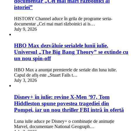
documentar „Cei mai mari războinici ai
istoriei”
HISTORY Channel aduce în grila de programe seria-
documentar „Cei mai mari războinici ai is…
July 9, 2026
HBO Max dezvăluie serialele lunii iulie.
Universul „The Big Bang Theory” se extinde cu
un nou spin-off
HBO Max a anunțat premierele de seriale din luna iulie.
Capul de afiș este „Stuart Fails t…
July 3, 2026
Disney+ în iulie: revine X-Men ’97, Tom
Hiddleston spune povestea tragediei din
Pompei, iar un nou thriller FBI intră în ofertă
Luna iulie aduce pe Disney+ o combinație de animație
Marvel, documentare National Geograph…