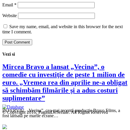
Email
*
Website
Save my name, email, and website in this browser for the next
time I comment.
Vezi si
Mircea Bravo a lansat „Vecina”, o
comedie cu investiţie de peste 1 milion de
euro. „Vremea rea din aprilie ne-a obligat
să schimbăm filmările şi a adus costuri
suplimentare”
INTERVIU. „Vecina”, cea mai recentă producţie Bravo Films, a
© Copyright 2016, PaginaDeSeriale. All Rights Reserved
fost lansată pe marile ecrane…