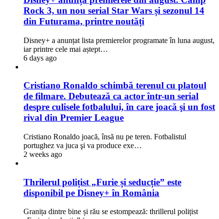
Rock 3, un nou serial Star Wars și sezonul 14
din Futurama, printre noutăți
Disney+ a anunțat lista premierelor programate în luna august,
iar printre cele mai aștept…
6 days ago
Cristiano Ronaldo schimbă terenul cu platoul
de filmare. Debutează ca actor într-un serial
despre culisele fotbalului, în care joacă şi un fost
rival din Premier League
Cristiano Ronaldo joacă, însă nu pe teren. Fotbalistul
portughez va juca şi va produce exe…
2 weeks ago
Thrilerul polițist „Furie și seducție” este
disponibil pe Disney+ în România
Granița dintre bine și rău se estompează: thrillerul polițist