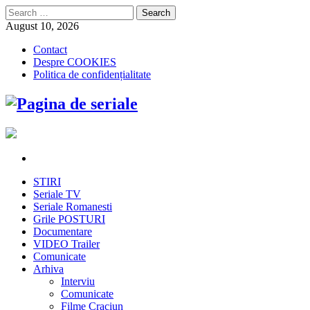
Search
for:
August 10, 2026
Contact
Despre COOKIES
Politica de confidențialitate
STIRI
Seriale TV
Seriale Romanesti
Grile POSTURI
Documentare
VIDEO Trailer
Comunicate
Arhiva
Interviu
Comunicate
Filme Craciun