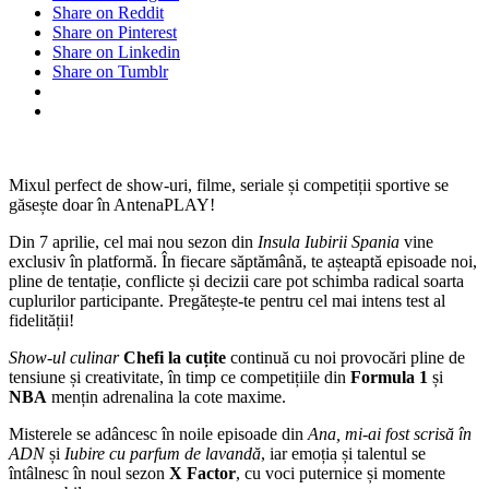
Share on Reddit
Share on Pinterest
Share on Linkedin
Share on Tumblr
Mixul perfect de show-uri, filme, seriale și competiții sportive se
găsește doar în AntenaPLAY!
Din 7 aprilie, cel mai nou sezon din
Insula Iubirii Spania
vine
exclusiv în platformă. În fiecare săptămână, te așteaptă episoade noi,
pline de tentație, conflicte și decizii care pot schimba radical soarta
cuplurilor participante. Pregătește-te pentru cel mai intens test al
fidelității!
Show-ul culinar
Chefi la cuțite
continuă cu noi provocări pline de
tensiune și creativitate, în timp ce competițiile din
Formula 1
și
NBA
mențin adrenalina la cote maxime.
Misterele se adâncesc în noile episoade din
Ana, mi-ai fost scrisă în
ADN
și
Iubire cu parfum de lavandă
, iar emoția și talentul se
întâlnesc în noul sezon
X Factor
, cu voci puternice și momente