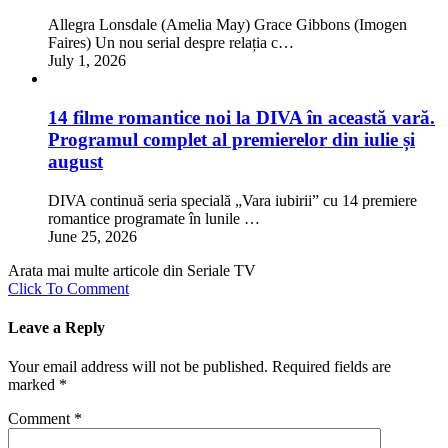
Allegra Lonsdale (Amelia May) Grace Gibbons (Imogen
Faires) Un nou serial despre relația c…
July 1, 2026
14 filme romantice noi la DIVA în această vară.
Programul complet al premierelor din iulie și
august
DIVA continuă seria specială „Vara iubirii” cu 14 premiere
romantice programate în lunile …
June 25, 2026
Arata mai multe articole din Seriale TV
Click To Comment
Leave a Reply
Your email address will not be published.
Required fields are
marked
*
Comment
*