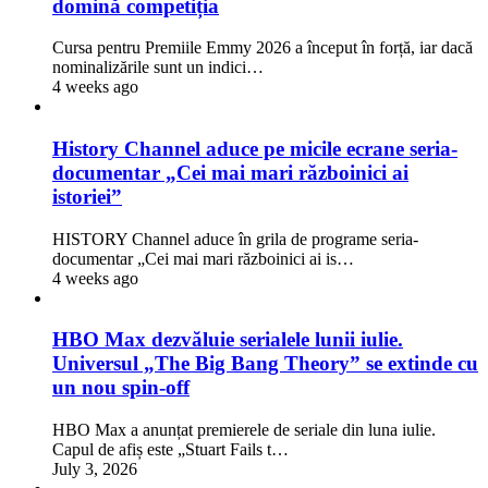
domină competiția
Cursa pentru Premiile Emmy 2026 a început în forță, iar dacă
nominalizările sunt un indici…
4 weeks ago
History Channel aduce pe micile ecrane seria-
documentar „Cei mai mari războinici ai
istoriei”
HISTORY Channel aduce în grila de programe seria-
documentar „Cei mai mari războinici ai is…
4 weeks ago
HBO Max dezvăluie serialele lunii iulie.
Universul „The Big Bang Theory” se extinde cu
un nou spin-off
HBO Max a anunțat premierele de seriale din luna iulie.
Capul de afiș este „Stuart Fails t…
July 3, 2026