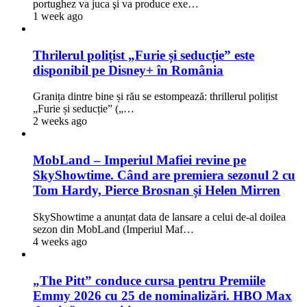
portughez va juca şi va produce exe…
1 week ago
Thrilerul polițist „Furie și seducție” este
disponibil pe Disney+ în România
Granița dintre bine și rău se estompează: thrillerul polițist
„Furie și seducție” („…
2 weeks ago
MobLand – Imperiul Mafiei revine pe
SkyShowtime. Când are premiera sezonul 2 cu
Tom Hardy, Pierce Brosnan și Helen Mirren
SkyShowtime a anunțat data de lansare a celui de-al doilea
sezon din MobLand (Imperiul Maf…
4 weeks ago
„The Pitt” conduce cursa pentru Premiile
Emmy 2026 cu 25 de nominalizări. HBO Max