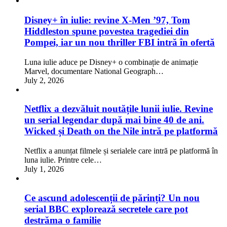
Disney+ în iulie: revine X-Men ’97, Tom
Hiddleston spune povestea tragediei din
Pompei, iar un nou thriller FBI intră în ofertă
Luna iulie aduce pe Disney+ o combinație de animație
Marvel, documentare National Geograph…
July 2, 2026
Netflix a dezvăluit noutățile lunii iulie. Revine
un serial legendar după mai bine 40 de ani.
Wicked și Death on the Nile intră pe platformă
Netflix a anunțat filmele și serialele care intră pe platformă în
luna iulie. Printre cele…
July 1, 2026
Ce ascund adolescenții de părinți? Un nou
serial BBC explorează secretele care pot
destrăma o familie