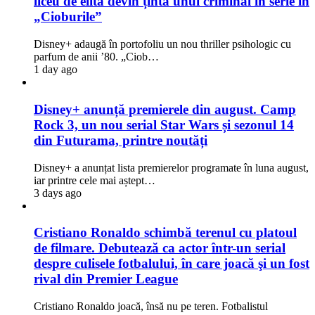
liceu de elită devin ținta unui criminal în serie în
„Cioburile”
Disney+ adaugă în portofoliu un nou thriller psihologic cu
parfum de anii ’80. „Ciob…
1 day ago
Disney+ anunță premierele din august. Camp
Rock 3, un nou serial Star Wars și sezonul 14
din Futurama, printre noutăți
Disney+ a anunțat lista premierelor programate în luna august,
iar printre cele mai aștept…
3 days ago
Cristiano Ronaldo schimbă terenul cu platoul
de filmare. Debutează ca actor într-un serial
despre culisele fotbalului, în care joacă şi un fost
rival din Premier League
Cristiano Ronaldo joacă, însă nu pe teren. Fotbalistul