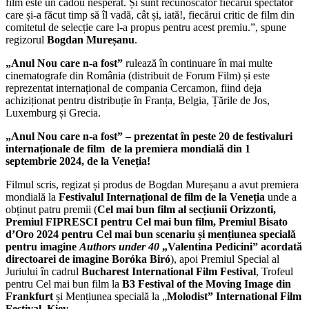
film este un cadou nesperat. Și sunt recunoscător fiecărui spectator
care și-a făcut timp să îl vadă, cât și, iată!, fiecărui critic de film din
comitetul de selecție care l-a propus pentru acest premiu.”, spune
regizorul
Bogdan Mureșanu
.
„Anul Nou care n-a fost”
rulează în continuare în mai multe
cinematografe din România (distribuit de Forum Film) și este
reprezentat internațional de compania Cercamon, fiind deja
achiziționat pentru distribuție în Franța, Belgia, Țările de Jos,
Luxemburg și Grecia.
„Anul Nou care n-a fost” – prezentat în peste 20 de festivaluri
internaționale de film de la premiera mondială din 1
septembrie 2024, de la Veneția!
Filmul scris, regizat și produs de Bogdan Mureșanu a avut premiera
mondială la
Festivalul Internațional de film de la Veneția
unde a
obținut patru premii (
Cel mai bun film al secțiunii Orizzonti,
Premiul FIPRESCI pentru Cel mai bun film, Premiul
Bisato
d’Oro 2024 pentru
Cel mai bun scenariu și
mențiunea specială
pentru imagine
Authors under 40
„Valentina Pedicini” acordată
directoarei de imagine Boróka Biró
), apoi Premiul Special al
Juriului în cadrul
Bucharest International Film Festival
, Trofeul
pentru Cel mai bun film la
B3 Festival of the Moving Image din
Frankfurt
și Mențiunea specială la „
Molodist” International Film
Festival, Kiev
.