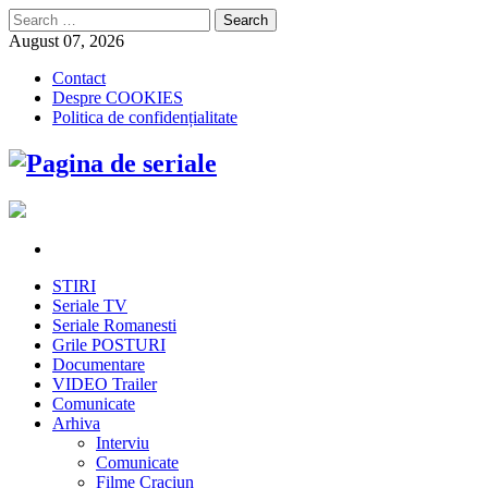
Search
for:
August 07, 2026
Contact
Despre COOKIES
Politica de confidențialitate
STIRI
Seriale TV
Seriale Romanesti
Grile POSTURI
Documentare
VIDEO Trailer
Comunicate
Arhiva
Interviu
Comunicate
Filme Craciun