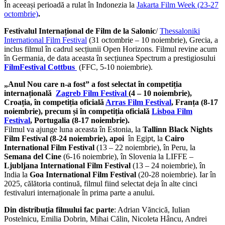
În aceeași perioadă a rulat în Indonezia la
Jakarta Film Week (23-27
octombrie)
.
Festivalul Internațional de Film de la Salonic
/
Thessaloniki
International Film Festival
(31 octombrie – 10 noiembrie), Grecia, a
inclus filmul în cadrul secțiunii Open Horizons. Filmul revine acum
în Germania, de data aceasta în secțiunea Spectrum a prestigiosului
FilmFestival Cottbus
(FFC, 5-10 noiembrie).
„Anul Nou care n-a fost”
a fost selectat în competiția
internațională
Zagreb Film Festival
(4 – 10 noiembrie),
Croația, în competiția oficială
Arras Film Festival
, Franța (8-17
noiembrie), precum și în competiția oficială
Lisboa Film
Festival
, Portugalia (8-17 noiembrie).
Filmul va ajunge luna aceasta în Estonia, la
Tallinn Black Nights
Film Festival (8-24 noiembrie), apoi
în Egipt, la
Cairo
International Film Festival
(13 – 22 noiembrie), în Peru, la
Semana del Cine
(6-16 noiembrie), în Slovenia la LIFFE –
Ljubljana International Film Festival
(13 – 24 noiembrie), în
India la
Goa International Film Festival
(20-28 noiembrie). Iar în
2025, călătoria continuă, filmul fiind selectat deja în alte cinci
festivaluri internaționale în prima parte a anului.
Din distribuția filmului fac parte
: Adrian Văncică, Iulian
Postelnicu, Emilia Dobrin, Mihai Călin, Nicoleta Hâncu, Andrei