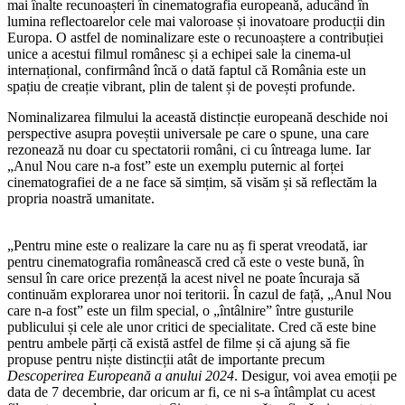
mai înalte recunoașteri în cinematografia europeană, aducând în
lumina reflectoarelor cele mai valoroase și inovatoare producții din
Europa. O astfel de nominalizare este o recunoaștere a contribuției
unice a acestui filmul românesc și a echipei sale la cinema-ul
internațional, confirmând încă o dată faptul că România este un
spațiu de creație vibrant, plin de talent și de povești profunde.
Nominalizarea filmului la această distincție europeană deschide noi
perspective asupra poveștii universale pe care o spune, una care
rezonează nu doar cu spectatorii români, ci cu întreaga lume. Iar
„Anul Nou care n-a fost” este un exemplu puternic al forței
cinematografiei de a ne face să simțim, să visăm și să reflectăm la
propria noastră umanitate.
„Pentru mine este o realizare la care nu aș fi sperat vreodată, iar
pentru cinematografia românească cred că este o veste bună, în
sensul în care orice prezență la acest nivel ne poate încuraja să
continuăm explorarea unor noi teritorii. În cazul de față, „Anul Nou
care n-a fost” este un film special, o „întâlnire” între gusturile
publicului și cele ale unor critici de specialitate. Cred că este bine
pentru ambele părți că există astfel de filme și că ajung să fie
propuse pentru niște distincții atât de importante precum
Descoperirea Europeană a anului 2024
. Desigur, voi avea emoții pe
data de 7 decembrie, dar oricum ar fi, ce ni s-a întâmplat cu acest