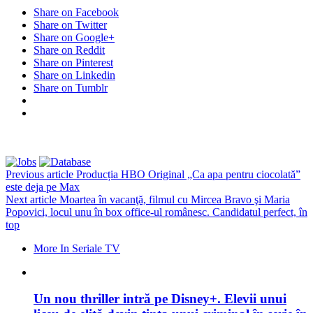
Share on Facebook
Share on Twitter
Share on Google+
Share on Reddit
Share on Pinterest
Share on Linkedin
Share on Tumblr
Previous article
Producția HBO Original „Ca apa pentru ciocolată”
este deja pe Max
Next article
Moartea în vacanţă, filmul cu Mircea Bravo şi Maria
Popovici, locul unu în box office-ul românesc. Candidatul perfect, în
top
More In Seriale TV
Un nou thriller intră pe Disney+. Elevii unui