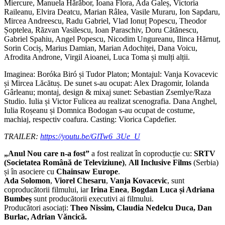
Miercure, Manuela Hărăbor, Ioana Flora, Ada Galeș, Victoria
Raileanu, Elvira Deatcu, Marian Râlea, Vasile Muraru, Ion Sapdaru,
Mircea Andreescu, Radu Gabriel, Vlad Ionuț Popescu, Theodor
Șoptelea, Răzvan Vasilescu, Ioan Paraschiv, Doru Cătănescu,
Gabriel Spahiu, Angel Popescu, Nicodim Ungureanu, Ilinca Hărnuț,
Sorin Cociș, Marius Damian, Marian Adochiței, Dana Voicu,
Afrodita Androne, Virgil Aioanei, Luca Toma și mulți alții.
Imaginea: Boróka Biró și Tudor Platon; Montajul: Vanja Kovacevic
și Mircea Lăcătuș. De sunet s-au ocupat: Alex Dragomir, Iolanda
Gârleanu; montaj, design & mixaj sunet: Sebastian Zsemlye/Raza
Studio. Iulia și Victor Fulicea au realizat scenografia. Dana Anghel,
Iulia Roșeanu și Domnica Bodogan s-au ocupat de costume,
machiaj, respectiv coafura. Casting: Viorica Capdefier.
TRAILER:
https://youtu.be/GlTw6_3Ue_U
„Anul Nou care n-a fost”
a fost realizat în coproducție cu:
SRTV
(Societatea Română de Televiziune)
,
All Inclusive Films
(Serbia)
și în asociere cu
Chainsaw Europe
.
Ada Solomon
,
Viorel Chesaru
,
Vanja Kovacevic
, sunt
coproducătorii filmului, iar
Irina Enea
,
Bogdan Luca și Adriana
Bumbeș
sunt producătorii executivi ai filmului.
Producători asociați:
Theo Nissim, Claudia Nedelcu Duca,
Dan
Burlac, Adrian Văncică.