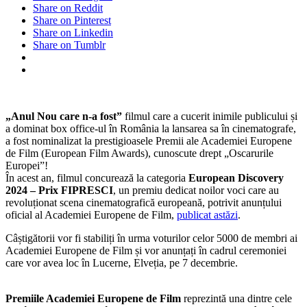
Share on Reddit
Share on Pinterest
Share on Linkedin
Share on Tumblr
„Anul Nou care n-a fost”
filmul care a cucerit inimile publicului și
a dominat box office-ul în România la lansarea sa în cinematografe,
a fost nominalizat la prestigioasele Premii ale Academiei Europene
de Film (European Film Awards), cunoscute drept „Oscarurile
Europei”!
În acest an, filmul concurează la categoria
European Discovery
2024 – Prix FIPRESCI
, un premiu dedicat noilor voci care au
revoluționat scena cinematografică europeană, potrivit anunțului
oficial al Academiei Europene de Film,
publicat astăzi
.
Câștigătorii vor fi stabiliți în urma voturilor celor 5000 de membri ai
Academiei Europene de Film și vor anunțați în cadrul ceremoniei
care vor avea loc în Lucerne, Elveția, pe 7 decembrie.
Premiile Academiei Europene de Film
reprezintă una dintre cele