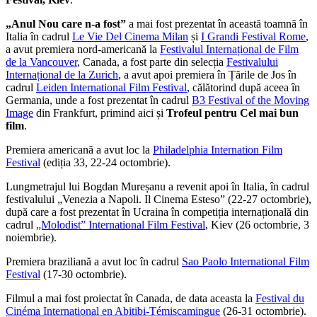
„Anul Nou care n-a fost”
a mai fost prezentat în această toamnă în
Italia în cadrul
Le Vie Del Cinema Milan
și
I Grandi Festival Rome
,
a avut premiera nord-americană la
Festivalul Internațional de Film
de la Vancouver
, Canada, a fost parte din selecția
Festivalului
Internațional de la Zurich
, a avut apoi premiera în Țările de Jos în
cadrul
Leiden International Film Festival
, călătorind după aceea în
Germania, unde a fost prezentat în cadrul
B3 Festival of the Moving
Image
din Frankfurt, primind aici și
Trofeul pentru Cel mai bun
film
.
Premiera americană a avut loc la
Philadelphia Internation Film
Festival
(ediția 33, 22-24 octombrie).
Lungmetrajul lui Bogdan Mureșanu a revenit apoi în Italia, în cadrul
festivalului „Venezia a Napoli. Il Cinema Esteso” (22-27 octombrie),
după care a fost prezentat în Ucraina în competiția internațională din
cadrul
„Molodist” International Film Festival
, Kiev (26 octombrie, 3
noiembrie).
Premiera braziliană a avut loc în cadrul
Sao Paolo International Film
Festival
(17-30 octombrie).
Filmul a mai fost proiectat în Canada, de data aceasta la
Festival du
Cinéma International en Abitibi-Témiscamingue
(26-31 octombrie).