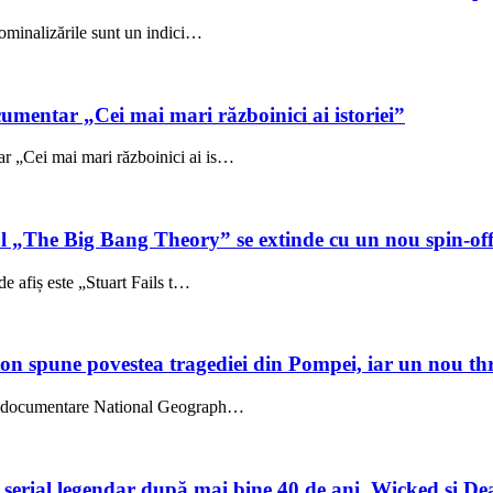
ominalizările sunt un indici…
umentar „Cei mai mari războinici ai istoriei”
 „Cei mai mari războinici ai is…
ul „The Big Bang Theory” se extinde cu un nou spin-of
e afiș este „Stuart Fails t…
on spune povestea tragediei din Pompei, iar un nou thri
l, documentare National Geograph…
un serial legendar după mai bine 40 de ani. Wicked și De