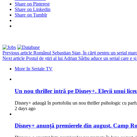
Share on Pinterest
Share on Linkedin
Share on Tumblr
Previous article
Românul Sebastian Stan, în cărți pentru un serial ma
Next article
Postul de știri al lui Adrian Sârbu aduce un serial care e și
More In Seriale TV
Un nou thriller intră pe Disney+. Elevii unui liceu
Disney+ adaugă în portofoliu un nou thriller psihologic cu par
2 days ago
Disney+ anunță premierele din august. Camp Rock