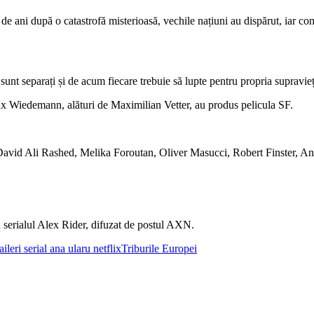
ni după o catastrofă misterioasă, vechile națiuni au dispărut, iar contine
i sunt separați și de acum fiecare trebuie să lupte pentru propria supraviețu
 Wiedemann, alături de Maximilian Vetter, au produs pelicula SF.
s, David Ali Rashed, Melika Foroutan, Oliver Masucci, Robert Finster, 
n serialul Alex Rider, difuzat de postul AXN.
raileri serial ana ularu netflix
Triburile Europei