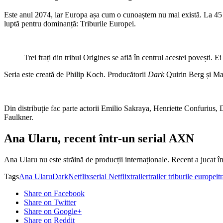
Este anul 2074, iar Europa așa cum o cunoaștem nu mai există. La 45 de a
luptă pentru dominanță: Triburile Europei.
Trei frați din tribul Origines se află în centrul acestei povești. E
Seria este creată de Philip Koch. Producătorii
Dark
Quirin Berg și Max
Din distribuție fac parte actorii Emilio Sakraya, Henriette Confuriu
Faulkner.
Ana Ularu, recent într-un serial AXN
Ana Ularu nu este străină de producții internaționale. Recent a jucat î
Tags
Ana Ularu
Dark
Netflix
serial Netflix
trailer
trailer triburile europei
t
Share on Facebook
Share on Twitter
Share on Google+
Share on Reddit