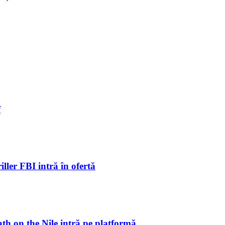
f
ller FBI intră în ofertă
ath on the Nile intră pe platformă