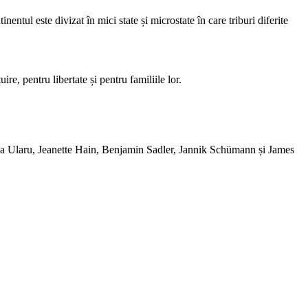
ntul este divizat în mici state și microstate în care triburi diferite
ire, pentru libertate și pentru familiile lor.
Ana Ularu, Jeanette Hain, Benjamin Sadler, Jannik Schümann și James