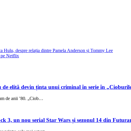
rca Hulu, despre relația dintre Pamela Anderson și Tommy Lee
 pe Netflix
 de elită devin ținta unui criminal în serie în „Cioburil
fum de anii ’80. „Ciob…
 3, un nou serial Star Wars și sezonul 14 din Futuram