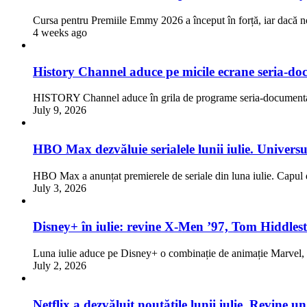
Cursa pentru Premiile Emmy 2026 a început în forță, iar dacă n
4 weeks ago
History Channel aduce pe micile ecrane seria-doc
HISTORY Channel aduce în grila de programe seria-documentar
July 9, 2026
HBO Max dezvăluie serialele lunii iulie. Univers
HBO Max a anunțat premierele de seriale din luna iulie. Capul d
July 3, 2026
Disney+ în iulie: revine X-Men ’97, Tom Hiddlest
Luna iulie aduce pe Disney+ o combinație de animație Marve
July 2, 2026
Netflix a dezvăluit noutățile lunii iulie. Revine 