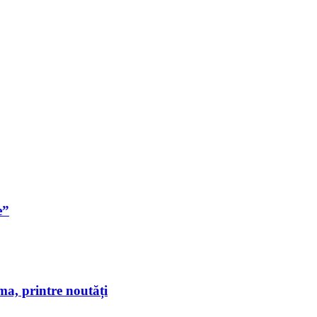
e”
a, printre noutăți