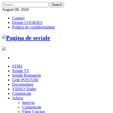
Search
for:
August 08, 2026
Contact
Despre COOKIES
Politica de confidențialitate
STIRI
Seriale TV
Seriale Romanesti
Grile POSTURI
Documentare
VIDEO Trailer
Comunicate
Arhiva
Interviu
Comunicate
Filme Craciun