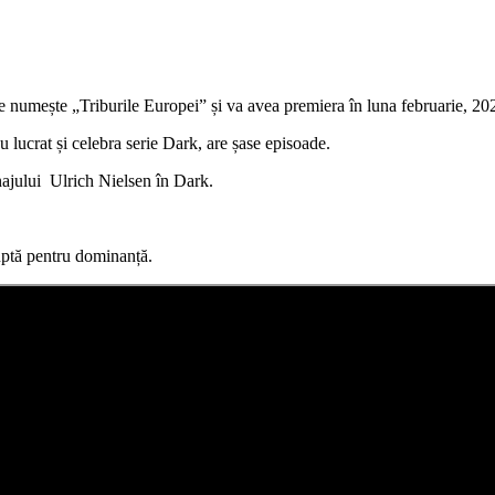
Se numește „Triburile Europei” și va avea premiera în luna februarie, 20
u lucrat și celebra serie Dark, are șase episoade.
sonajului Ulrich Nielsen în Dark.
luptă pentru dominanță.