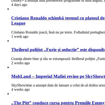
Disney+ a anunțat lista premierelor programate în luna august, i
4 days ago
Cristiano Ronaldo schimbă terenul cu platoul de fi
League
Cristiano Ronaldo joacă, însă nu pe teren. Fotbalistul portugh
1 week ago
Thrilerul polițist „Furie și seducție” este dispon
Granița dintre bine și rău se estompează: thrillerul polițist „Fur
2 weeks ago
MobLand – Imperiul Mafiei revine pe SkyShowti
SkyShowtime a anunțat data de lansare a celui de-al doilea 
4 weeks ago
„The Pitt” conduce cursa pentru Premiile Emmy