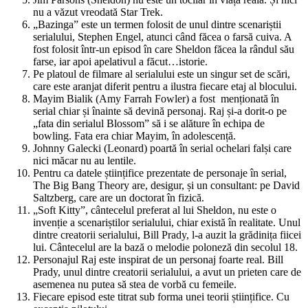
nu a văzut vreodată Star Trek.
„Bazinga” este un termen folosit de unul dintre scenariștii
serialului, Stephen Engel, atunci când făcea o farsă cuiva. A
fost folosit într-un episod în care Sheldon făcea la rândul său
farse, iar apoi apelativul a făcut…istorie.
Pe platoul de filmare al serialului este un singur set de scări,
care este aranjat diferit pentru a ilustra fiecare etaj al blocului.
Mayim Bialik (Amy Farrah Fowler) a fost menționată în
serial chiar și înainte să devină personaj. Raj și-a dorit-o pe
„fata din serialul Blossom” să i se alăture în echipa de
bowling. Fata era chiar Mayim, în adolescență.
Johnny Galecki (Leonard) poartă în serial ochelari falși care
nici măcar nu au lentile.
Pentru ca datele științifice prezentate de personaje în serial,
The Big Bang Theory are, desigur, și un consultant: pe David
Saltzberg, care are un doctorat în fizică.
„Soft Kitty”, cântecelul preferat al lui Sheldon, nu este o
invenție a scenariștilor serialului, chiar există în realitate. Unul
dintre creatorii serialului, Bill Prady, l-a auzit la grădinița fiicei
lui. Cântecelul are la bază o melodie poloneză din secolul 18.
Personajul Raj este inspirat de un personaj foarte real. Bill
Prady, unul dintre creatorii serialului, a avut un prieten care de
asemenea nu putea să stea de vorbă cu femeile.
Fiecare episod este titrat sub forma unei teorii științifice. Cu