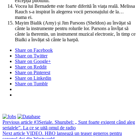
excepția pilotului.
Vocea lui Bernadette este foarte diferită în viața reală. Melissa
Rauch s-a inspirat în alegerea vocii personajului de la…
mama ei.
Mayim Bialik (Amy) și Jim Parsons (Sheldon) au învățat să
cânte la instrumente pentru rolurile lor. Parsons a învîțat să
cânte la theremin, un instrument muzical electronic, în timp ce
Bialki a învățat să cânte la harpă.
Share on Facebook
Share on Twitter
Share on Google+
Share on Reddit
Share on Pinterest
Share on Linkedin
Share on Tumblr
Previous article
#3Seriale. Shurubel: „ Sunt foarte exigent când aleg
serialele”. La ce se uită omul de radio
Next article
VIDEO. HBO lansează un teaser generos pentru
sezonul doi din Westworld