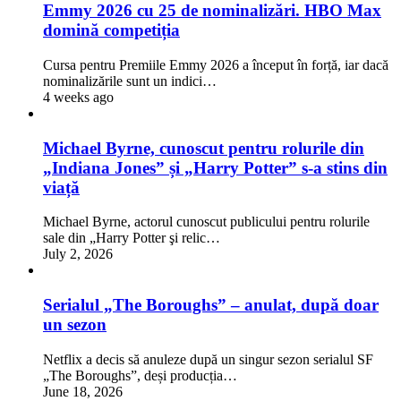
Emmy 2026 cu 25 de nominalizări. HBO Max
domină competiția
Cursa pentru Premiile Emmy 2026 a început în forță, iar dacă
nominalizările sunt un indici…
4 weeks ago
Michael Byrne, cunoscut pentru rolurile din
„Indiana Jones” și „Harry Potter” s-a stins din
viață
Michael Byrne, actorul cunoscut publicului pentru rolurile
sale din „Harry Potter şi relic…
July 2, 2026
Serialul „The Boroughs” – anulat, după doar
un sezon
Netflix a decis să anuleze după un singur sezon serialul SF
„The Boroughs”, deși producția…
June 18, 2026