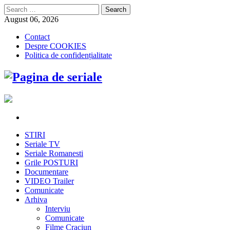
Search
for:
August 06, 2026
Contact
Despre COOKIES
Politica de confidențialitate
STIRI
Seriale TV
Seriale Romanesti
Grile POSTURI
Documentare
VIDEO Trailer
Comunicate
Arhiva
Interviu
Comunicate
Filme Craciun