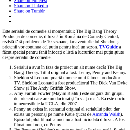
Share on Pinterest
Share on Linkedin
Share on Tumblr
Este serialul de comedie al momentului: The Big Bang Theory.
Producția de comedie, difuzată în România de Comedy Central,
rezistă fără probleme de 10 sezoane, iar aventurile lui Sheldon și
prietenii vor continua cel puțin pentru încă un sezon.
TVGuide
a
făcut special pentru fanii înfocați o listă a lucrurilor mai puțin știute
despre serialul de comedie.
Serialul a avut în faza de proiect un alt nume decât The Big
Bang Theory. Titlul original a fost: Lenny, Penny and Kenny.
Sheldon și Leonard poartă numele unui faimos producător
TV. Sheldon Leonard a fost producătorul The Dick Van Dyke
Show și The Andy Griffith Show.
Amy Farrah Fowler (Mayim Bialik ) este singura din grupul
de prieteni care are un doctorat și în viața reală. Ea este doctor
în neuroștiințe la UCLA, din 2007.
Penny nu exista în scenariul original al serialului pilot, dar
exista un personaj pe nume Katie (jucat de
Amanda Walsh
).
Episodul pilot filmat atunci nu a fost niciodată difuzat. A fost
filmat unul nou, cu Penny.
Jim Parsons (Sheldon) nu este un tocilar în viața reală. Și nici