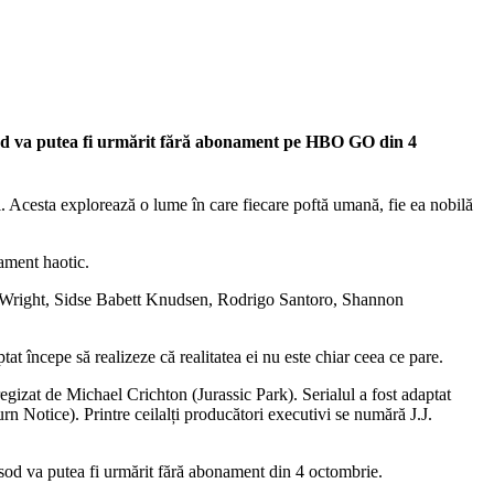
isod va putea fi urmărit fără abonament pe HBO GO din 4
i. Acesta explorează o lume în care fiecare poftă umană, fie ea nobilă
ament haotic.
y Wright, Sidse Babett Knudsen, Rodrigo Santoro, Shannon
t începe să realizeze că realitatea ei nu este chiar ceea ce pare.
izat de Michael Crichton (Jurassic Park). Serialul a fost adaptat
rn Notice). Printre ceilalți producători executivi se numără J.J.
isod va putea fi urmărit fără abonament din 4 octombrie.