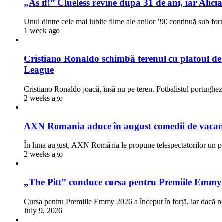
„As if!” Clueless revine după 31 de ani, iar Alici
Unul dintre cele mai iubite filme ale anilor ’90 continuă sub fo
1 week ago
Cristiano Ronaldo schimbă terenul cu platoul de fi
League
Cristiano Ronaldo joacă, însă nu pe teren. Fotbalistul portugh
2 weeks ago
AXN Romania aduce în august comedii de vacanță,
În luna august, AXN România le propune telespectatorilor un
2 weeks ago
„The Pitt” conduce cursa pentru Premiile Emmy
Cursa pentru Premiile Emmy 2026 a început în forță, iar dacă n
July 9, 2026