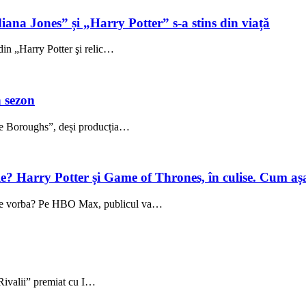
iana Jones” și „Harry Potter” s-a stins din viață
din „Harry Potter şi relic…
 sezon
The Boroughs”, deși producția…
ale? Harry Potter și Game of Thrones, în culise. Cum aș
te vorba? Pe HBO Max, publicul va…
„Rivalii” premiat cu I…