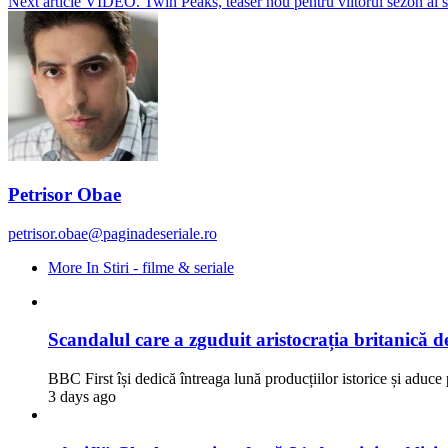
Next article
VIDEO. Twin Peaks, teaser nou pentru viitorul sezon al se
Petrisor Obae
petrisor.obae@paginadeseriale.ro
More In Stiri - filme & seriale
Scandalul care a zguduit aristocrația britanică d
BBC First își dedică întreaga lună producțiilor istorice și aduce
3 days ago