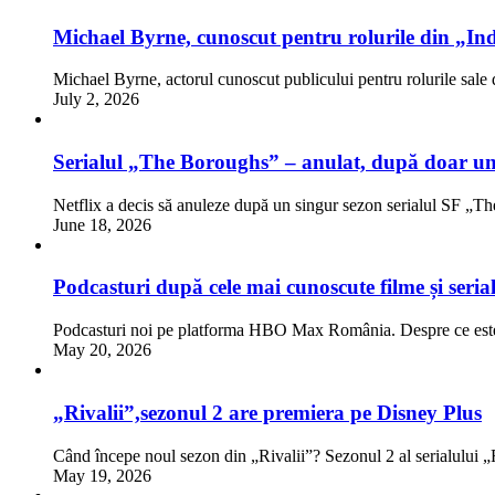
Michael Byrne, cunoscut pentru rolurile din „Ind
Michael Byrne, actorul cunoscut publicului pentru rolurile sale 
July 2, 2026
Serialul „The Boroughs” – anulat, după doar un
Netflix a decis să anuleze după un singur sezon serialul SF „
June 18, 2026
Podcasturi după cele mai cunoscute filme și seri
Podcasturi noi pe platforma HBO Max România. Despre ce es
May 20, 2026
„Rivalii”,sezonul 2 are premiera pe Disney Plus
Când începe noul sezon din „Rivalii”? Sezonul 2 al serialului 
May 19, 2026