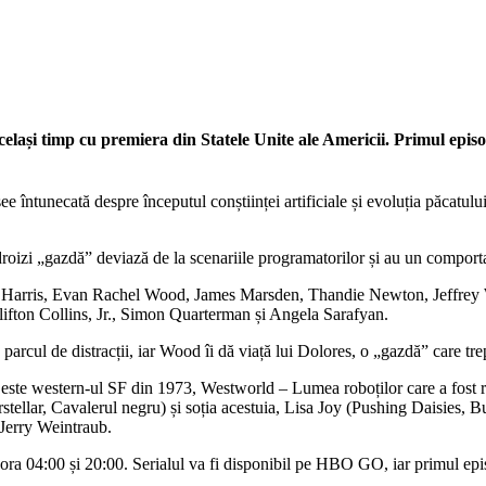
elași timp cu premiera din Statele Unite ale Americii. Primul ep
e întunecată despre începutul conștiinței artificiale și evoluția păcatulu
droizi „gazdă” deviază de la scenariile programatorilor și au un comport
 Ed Harris, Evan Rachel Wood, James Marsden, Thandie Newton, Jeffre
fton Collins, Jr., Simon Quarterman și Angela Sarafyan.
ul de distracții, iar Wood îi dă viață lui Dolores, o „gazdă” care trepta
ste western-ul SF din 1973, Westworld – Lumea roboților care a fost reg
tellar, Cavalerul negru) și soția acestuia, Lisa Joy (Pushing Daisies, Bu
 Jerry Weintraub.
 ora 04:00 și 20:00. Serialul va fi disponibil pe HBO GO, iar primul ep