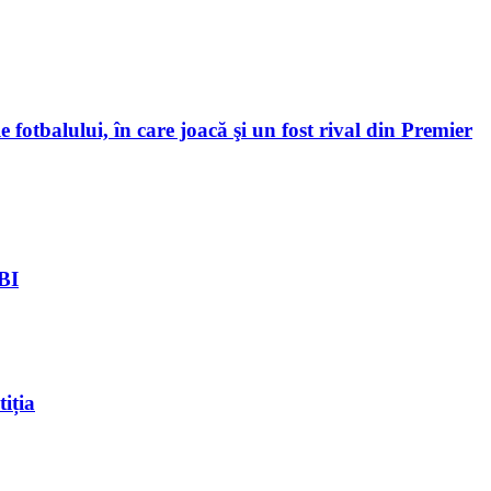
 fotbalului, în care joacă şi un fost rival din Premier
FBI
iția