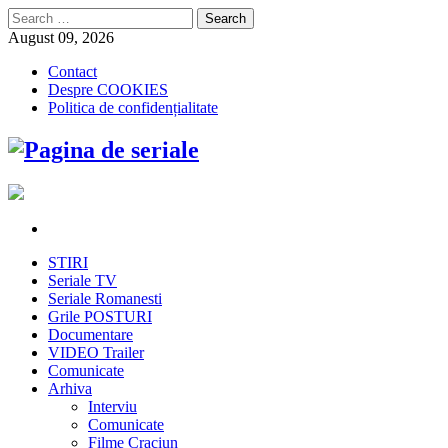
Search
for:
August 09, 2026
Contact
Despre COOKIES
Politica de confidențialitate
STIRI
Seriale TV
Seriale Romanesti
Grile POSTURI
Documentare
VIDEO Trailer
Comunicate
Arhiva
Interviu
Comunicate
Filme Craciun