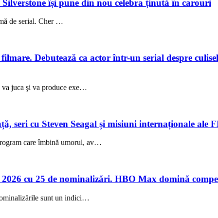
a Silverstone își pune din nou celebra ținută în carouri
rmă de serial. Cher …
lmare. Debutează ca actor într-un serial despre culisele
ez va juca şi va produce exe…
 seri cu Steven Seagal și misiuni internaționale ale 
 program care îmbină umorul, av…
 2026 cu 25 de nominalizări. HBO Max domină compet
ominalizările sunt un indici…