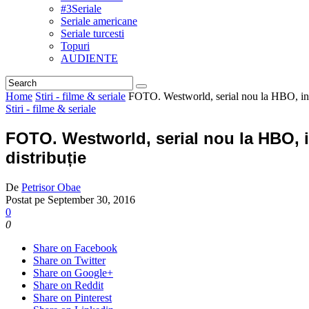
#3Seriale
Seriale americane
Seriale turcesti
Topuri
AUDIENTE
Home
Stiri - filme & seriale
FOTO. Westworld, serial nou la HBO, insp
Stiri - filme & seriale
FOTO. Westworld, serial nou la HBO, i
distribuție
De
Petrisor Obae
Postat pe
September 30, 2016
0
0
Share on Facebook
Share on Twitter
Share on Google+
Share on Reddit
Share on Pinterest