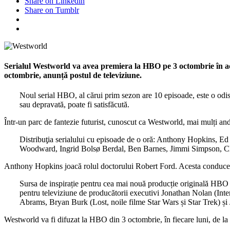
Share on Linkedin
Share on Tumblr
Serialul
Westworld
va avea premiera la HBO pe 3 octombrie în ac
octombrie, anunță postul de televiziune.
Noul serial HBO, al cărui prim sezon are 10 episoade, este o odise
sau depravată, poate fi satisfăcută.
Într-un parc de fantezie futurist, cunoscut ca Westworld, mai mulți an
Distribuţia serialului cu episoade de o oră: Anthony Hopkins,
Woodward, Ingrid Bolsø Berdal, Ben Barnes, Jimmi Simpson, Cli
Anthony Hopkins joacă rolul doctorului Robert Ford. Acesta conduce parc
Sursa de inspirație pentru cea mai nouă producție originală HBO e
pentru televiziune de producătorii executivi Jonathan Nolan (Inters
Abrams, Bryan Burk (Lost, noile filme Star Wars și Star Trek) și
Westworld va fi difuzat la HBO din 3 octombrie, în fiecare luni, de la