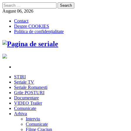
Search
for:
August 06, 2026
Contact
Despre COOKIES
Politica de confidențialitate
STIRI
Seriale TV
Seriale Romanesti
Grile POSTURI
Documentare
VIDEO Trailer
Comunicate
Arhiva
Interviu
Comunicate
Filme Craciun