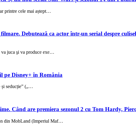
ar printre cele mai aștept…
lmare. Debutează ca actor într-un serial despre culisele
ez va juca şi va produce exe…
ibil pe Disney+ în România
ie și seducție” („…
me. Când are premiera sezonul 2 cu Tom Hardy, Pierc
sezon din MobLand (Imperiul Maf…