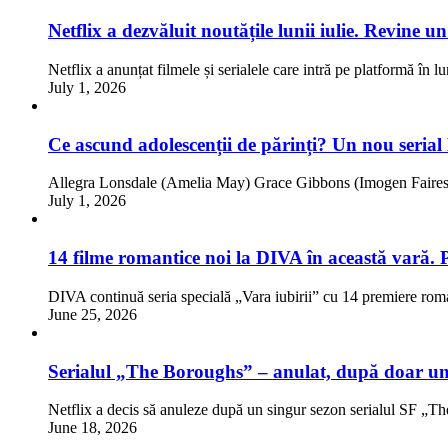
Netflix a dezvăluit noutățile lunii iulie. Revine 
Netflix a anunțat filmele și serialele care intră pe platformă în l
July 1, 2026
Ce ascund adolescenții de părinți? Un nou serial
Allegra Lonsdale (Amelia May) Grace Gibbons (Imogen Faires)
July 1, 2026
14 filme romantice noi la DIVA în această vară. 
DIVA continuă seria specială „Vara iubirii” cu 14 premiere rom
June 25, 2026
Serialul „The Boroughs” – anulat, după doar un
Netflix a decis să anuleze după un singur sezon serialul SF „
June 18, 2026