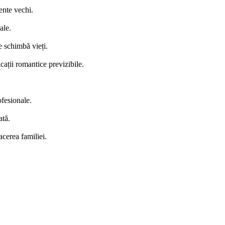
ente vechi.
ale.
e schimbă vieți.
cații romantice previzibile.
ofesionale.
ată.
cerea familiei.