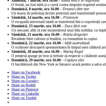
Sâmbătă, 7 martie, ora 16.00
–
Inima mea e în Argentina
O fermă, un fost iubit și o cursă contra timpului reaprind sentim
Duminică, 8 martie, ora 16.00
–
Drumul către tine
Un traseu de pelerinaj devine pretextul unei transformări person
Sâmbătă, 14 martie, ora 16.00
–
Prietenele
O escapadă aniversară ratată se transformă într-o experiență car
Duminică, 15 martie, ora 16.00
–
Duce fără voie
Un mecanic află că este moștenitorul unui titlu nobiliar, cu impli
Sâmbătă, 21 martie, ora 16.00
–
Rețeta dragostei
Rivalitate între cafenea și brutărie, cu romantism la cuptor.
Duminică, 22 martie, ora 16.00
–
Idilă australiană
O scriitoare descoperă spontaneitatea în timpul unei călătorii pr
Sâmbătă, 28 martie, ora 16.00
–
Mariaj Regal
O prințesă ajunge pe tron și trebuie să respecte o căsătorie aranj
Duminică, 29 martie, ora 16.00
–
Captura zilei
O bucătăreasă din New York se întoarce acasă pentru a salva afa
Share on Facebook
Share on Twitter
Share on Google+
Share on Reddit
Share on Pinterest
Share on Linkedin
Share on Tumblr