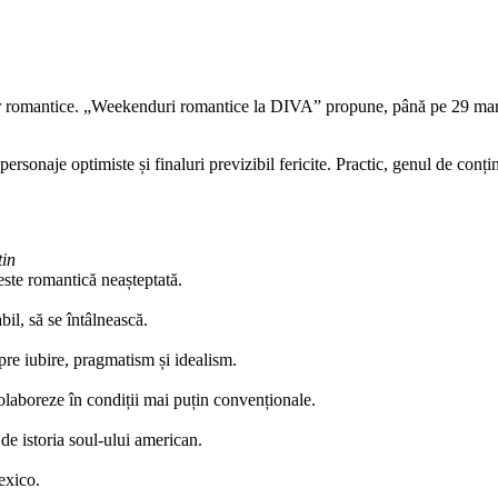
or romantice. „Weekenduri romantice la DIVA” propune, până pe 29 marti
rsonaje optimiste și finaluri previzibil fericite. Practic, genul de conți
tin
este romantică neașteptată.
bil, să se întâlnească.
re iubire, pragmatism și idealism.
colaboreze în condiții mai puțin convenționale.
e istoria soul-ului american.
exico.