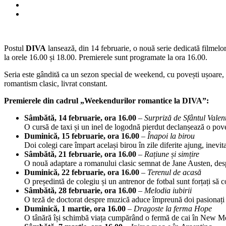
Postul
DIVA
lansează, din 14 februarie, o nouă serie dedicată filmel
la orele 16.00 și 18.00. Premierele sunt programate la ora 16.00.
Seria este gândită ca un sezon special de weekend, cu povești ușoare, pe
romantism clasic, livrat constant.
Premierele din cadrul „Weekendurilor romantice la DIVA”:
Sâmbătă, 14 februarie, ora 16.00
–
Surpriză de Sfântul Valen
O cursă de taxi și un inel de logodnă pierdut declanșează o pov
Duminică, 15 februarie, ora 16.00
–
Înapoi la birou
Doi colegi care împart același birou în zile diferite ajung, inevita
Sâmbătă, 21 februarie, ora 16.00
–
Rațiune și simțire
O nouă adaptare a romanului clasic semnat de Jane Austen, desp
Duminică, 22 februarie, ora 16.00
–
Terenul de acasă
O președintă de colegiu și un antrenor de fotbal sunt forțați să 
Sâmbătă, 28 februarie, ora 16.00
–
Melodia iubirii
O teză de doctorat despre muzică aduce împreună doi pasionați d
Duminică, 1 martie, ora 16.00
–
Dragoste la ferma Hope
O tânără își schimbă viața cumpărând o fermă de cai în New M