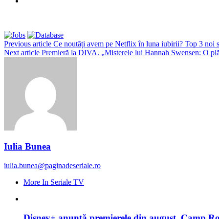
Previous article
Ce noutăți avem pe Netflix în luna iubirii? Top 3 noi 
Next article
Premieră la DIVA. „Misterele lui Hannah Swensen: O plă
Iulia Bunea
iulia.bunea@paginadeseriale.ro
More In Seriale TV
Disney+ anunță premierele din august. Camp Rock