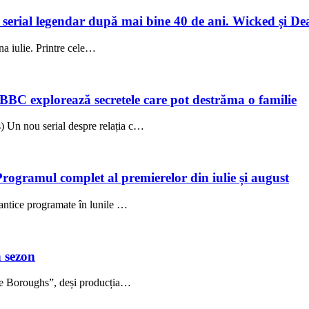
un serial legendar după mai bine 40 de ani. Wicked și De
una iulie. Printre cele…
 BBC explorează secretele care pot destrăma o familie
 Un nou serial despre relația c…
Programul complet al premierelor din iulie și august
antice programate în lunile …
 sezon
The Boroughs”, deși producția…