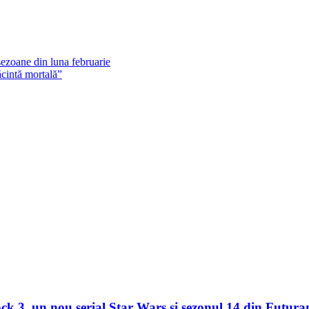
sezoane din luna februarie
cintă mortală”
 3, un nou serial Star Wars și sezonul 14 din Futuram