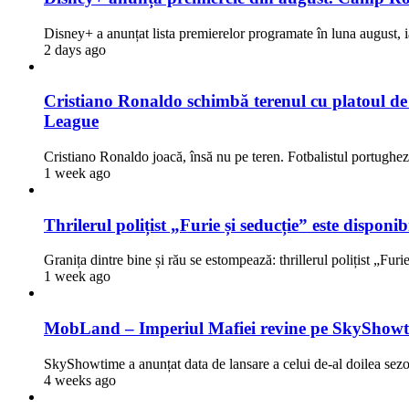
Disney+ a anunțat lista premierelor programate în luna august, i
2 days ago
Cristiano Ronaldo schimbă terenul cu platoul de fi
League
Cristiano Ronaldo joacă, însă nu pe teren. Fotbalistul portugh
1 week ago
Thrilerul polițist „Furie și seducție” este dispon
Granița dintre bine și rău se estompează: thrillerul polițist „Fur
1 week ago
MobLand – Imperiul Mafiei revine pe SkyShowti
SkyShowtime a anunțat data de lansare a celui de-al doilea 
4 weeks ago