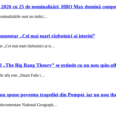
 2026 cu 25 de nominalizări. HBO Max domină compet
ominalizările sunt un indici…
umentar „Cei mai mari războinici ai istoriei”
 „Cei mai mari războinici ai is…
ul „The Big Bang Theory” se extinde cu un nou spin-of
e afiș este „Stuart Fails t…
on spune povestea tragediei din Pompei, iar un nou thri
l, documentare National Geograph…