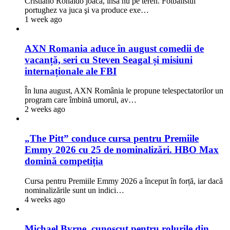
Cristiano Ronaldo joacă, însă nu pe teren. Fotbalistul
portughez va juca şi va produce exe…
1 week ago
AXN Romania aduce în august comedii de
vacanță, seri cu Steven Seagal și misiuni
internaționale ale FBI
În luna august, AXN România le propune telespectatorilor un
program care îmbină umorul, av…
2 weeks ago
„The Pitt” conduce cursa pentru Premiile
Emmy 2026 cu 25 de nominalizări. HBO Max
domină competiția
Cursa pentru Premiile Emmy 2026 a început în forță, iar dacă
nominalizările sunt un indici…
4 weeks ago
Michael Byrne, cunoscut pentru rolurile din