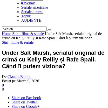
#3Seriale
Seriale americane
Seriale turcesti
Topuri
AUDIENTE
Home
Stiri - filme & seriale
Under Salt Marsh, serialul original de
crimă cu Kelly Reilly și Rafe Spall. Când îl putem viziona?
Stiri - filme & seriale
Under Salt Marsh, serialul original de
crimă cu Kelly Reilly și Rafe Spall.
Când îl putem viziona?
De
Claudia Baidoc
Postat pe
March 9, 2026
0
0
Share on Facebook
Share on Twitter
Share on Google+