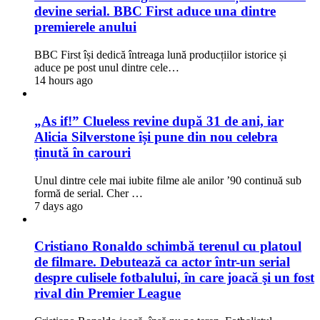
devine serial. BBC First aduce una dintre
premierele anului
BBC First își dedică întreaga lună producțiilor istorice și
aduce pe post unul dintre cele…
14 hours ago
„As if!” Clueless revine după 31 de ani, iar
Alicia Silverstone își pune din nou celebra
ținută în carouri
Unul dintre cele mai iubite filme ale anilor ’90 continuă sub
formă de serial. Cher …
7 days ago
Cristiano Ronaldo schimbă terenul cu platoul
de filmare. Debutează ca actor într-un serial
despre culisele fotbalului, în care joacă şi un fost
rival din Premier League