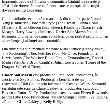
Împreună, trebuie să înfrunte o comunitate bântuită de secrete și
sfâșiată de durere, înainte ca furtuna care se apropie să distrugă
dovezile pentru totdeauna.
Cu o distribuție secundară remarcabilă, din care fac parte Naomi
Yang (Chimerica), Jonathan Pryce (The Crown), Dinita Gohil
(Treason), Brian Gleeson (Bad Sisters), Kimberley Nixon (Fresh
Meat) și Harry Lawtey (Industry),
Under Salt Marsh
îmbină
tensiunea unui serial de crimă atmosferic cu un portret profund uman
al rezilienței și al forței unei comunități.
Din distribuția suplimentară fac parte Mark Stanley (Happy Valley,
The Reckoning), Dino Fetscher (Fool Me Once, Foundation),
Lizzie Annis (The Witcher: Blood Origin, Extraordinary), Rhodri
Meilir (Pren Ar y Bryn, Craith) și Julian Lewis Jones (House of the
Dragon, Wheel of Time).
Under Salt Marsh
este produs de Little Door Productions, în
asociere cu Sky Studios. Producția a beneficiat de sprijinul
Guvernului Țării Galilor prin intermediul Creative Wales. Scenariul
serialului este scris de Claire Oakley, iar producători sunt Scott
Bassett și Emma Duffy. Producători executivi sunt Elwen Rowlands
pentru Little Door Productions, Megan Spanjian pentru Sky Studios,
alături de Claire Oakley și Kelly Reilly.