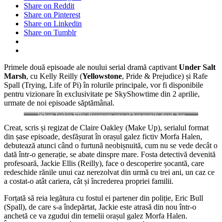
Share on Reddit
Share on Pinterest
Share on Linkedin
Share on Tumblr
Primele două episoade ale noului serial dramă captivant
Under Salt
Marsh
, cu Kelly Reilly (
Yellowstone
, Pride & Prejudice) și Rafe
Spall (Trying, Life of Pi) în rolurile principale, vor fi disponibile
pentru vizionare în exclusivitate pe SkyShowtime din 2 aprilie,
urmate de noi episoade săptămânal.
When Jackie Ellis discovers one of her pupils dead, her
estranged partner, DS Bull, returns to investigate and the pair
Creat, scris și regizat de Claire Oakley (Make Up), serialul format
have to unpick both the town’s secrets and their shared past.
din șase episoade, desfășurat în orașul galez fictiv Morfa Halen,
debutează atunci când o furtună neobișnuită, cum nu se vede decât o
dată într-o generație, se abate dinspre mare. Fosta detectivă devenită
profesoară, Jackie Ellis (Reilly), face o descoperire șocantă, care
redeschide rănile unui caz nerezolvat din urmă cu trei ani, un caz ce
a costat-o atât cariera, cât și încrederea propriei familii.
Forțată să reia legătura cu fostul ei partener din poliție, Eric Bull
(Spall), de care s-a îndepărtat, Jackie este atrasă din nou într-o
anchetă ce va zgudui din temelii orașul galez Morfa Halen.