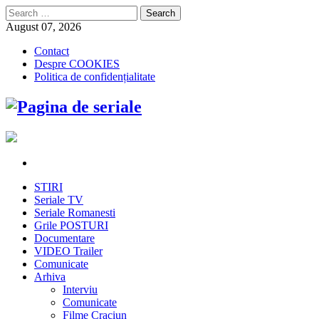
Search
for:
August 07, 2026
Contact
Despre COOKIES
Politica de confidențialitate
STIRI
Seriale TV
Seriale Romanesti
Grile POSTURI
Documentare
VIDEO Trailer
Comunicate
Arhiva
Interviu
Comunicate
Filme Craciun