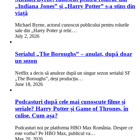
„Indiana Jones” și „Harry Potter” s-a stins din
viață
Michael Byrne, actorul cunoscut publicului pentru rolurile
sale din „Harry Potter şi relic…
July 2, 2026
Serialul „The Boroughs” – anulat, după doar
un sezon
Netflix a decis să anuleze după un singur sezon serialul SF
„The Boroughs”, deși producția…
June 18, 2026
Podcasturi după cele mai cunoscute filme și
seriale? Harry Potter și Game of Thrones, în
culise. Cum așa?
Podcasturi noi pe platforma HBO Max România. Despre ce
este vorba? Pe HBO Max, publicul va…
May 20, 2026