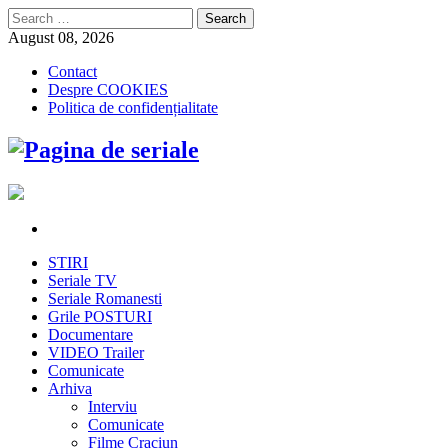
Search
for:
August 08, 2026
Contact
Despre COOKIES
Politica de confidențialitate
STIRI
Seriale TV
Seriale Romanesti
Grile POSTURI
Documentare
VIDEO Trailer
Comunicate
Arhiva
Interviu
Comunicate
Filme Craciun