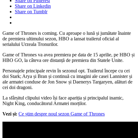
Share on Pinterest
Share on Linkedin
Share on Tumblr
Game of Thrones is coming. Cu aproape o lună și jumătate înainte
de premiera ultimului sezon, HBO a lansat trailerul oficial al
serialului Urzeala Tronurilor.
Game of Thrones va avea premiera pe data de 15 aprilie, pe HBO și
HBO GO, la câteva ore distanță de premiera din Statele Unite.
Personajele principale revin în sezonul opt. Trailerul începe cu cei
doi Stark; Arya și Bran și continuă cu imagini ale casei Lannister și
ale armatei conduse de Jon Snow și Daenerys Targaryen, alături de
cei doi dragoni.
La sfârșitul clipului video își face apariția și principalul inamic,
Night King, conducătorul Armatei morților.
Vezi și:
Ce știm despre noul sezon Game of Thrones