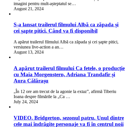
imagini pentru mult-așteptatul se…
August 21, 2024
S-a lansat trailerul filmului Albă ca zăpada și
cei șapte pitici. Când va fi disponibil
A apărut trailerul filmului Albă ca zăpada și cei șapte pitici,
versiunea live-action a an…
August 13, 2024
A apărut trailerul filmului Ca fetele, o producție
cu Maia Morgenstern, Adriana Trandafir și
Aura Călărașu
„În 12 ore am trecut de la agonie la extaz”, afirmă Tiberiu
Ioana despre filmările la „Ca …
July 24, 2024
VIDEO. Bridgerton, sezonul patru. Unul dintre
cele mai îndrăgite personaje va fi în centrul noii