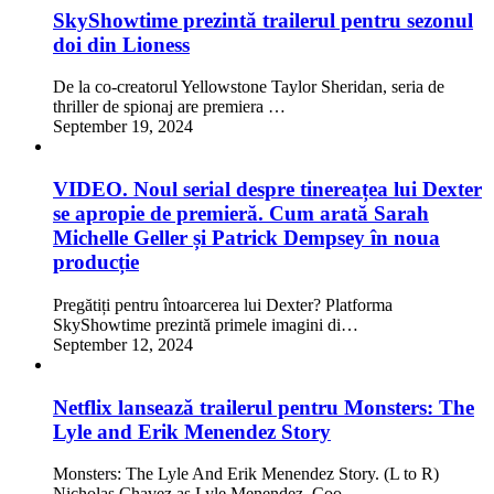
SkyShowtime prezintă trailerul pentru sezonul
doi din Lioness
De la co-creatorul Yellowstone Taylor Sheridan, seria de
thriller de spionaj are premiera …
September 19, 2024
VIDEO. Noul serial despre tinereațea lui Dexter
se apropie de premieră. Cum arată Sarah
Michelle Geller și Patrick Dempsey în noua
producție
Pregătiți pentru întoarcerea lui Dexter? Platforma
SkyShowtime prezintă primele imagini di…
September 12, 2024
Netflix lansează trailerul pentru Monsters: The
Lyle and Erik Menendez Story
Monsters: The Lyle And Erik Menendez Story. (L to R)
Nicholas Chavez as Lyle Menendez, Coo…