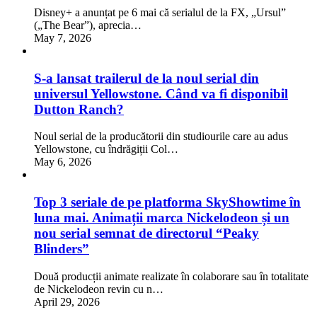
Disney+ a anunțat pe 6 mai că serialul de la FX, „Ursul”
(„The Bear”), aprecia…
May 7, 2026
S-a lansat trailerul de la noul serial din
universul Yellowstone. Când va fi disponibil
Dutton Ranch?
Noul serial de la producătorii din studiourile care au adus
Yellowstone, cu îndrăgiții Col…
May 6, 2026
Top 3 seriale de pe platforma SkyShowtime în
luna mai. Animații marca Nickelodeon și un
nou serial semnat de directorul “Peaky
Blinders”
Două producții animate realizate în colaborare sau în totalitate
de Nickelodeon revin cu n…
April 29, 2026