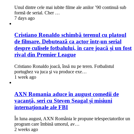
Unul dintre cele mai iubite filme ale anilor ’90 continuă sub
formă de serial. Cher …
7 days ago
Cristiano Ronaldo schimbă terenul cu platoul
de filmare. Debutează ca actor într-un serial
despre culisele fotbalului, în care joacă şi un fost
rival din Premier League
Cristiano Ronaldo joacă, însă nu pe teren. Fotbalistul
portughez va juca şi va produce exe…
1 week ago
AXN Romania aduce în august comedii de
vacanță, seri cu Steven Seagal și misiuni
internaționale ale FBI
În luna august, AXN România le propune telespectatorilor un
program care îmbină umorul, av…
2 weeks ago