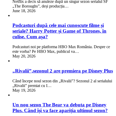
Netflix a decis să anuleze după un singur sezon serialul SF
„The Boroughs”, deși producția…
June 18, 2026
Podcasturi după cele mai cunoscute filme și
seriale? Harry Potter și Game of Thrones, în
culise. Cum așa?
Podcasturi noi pe platforma HBO Max România. Despre ce
este vorba? Pe HBO Max, publicul va…
May 20, 2026
„Rivalii”,sezonul 2 are premiera pe Disney Plus
Când începe noul sezon din „Rivalii”? Sezonul 2 al serialului
„Rivalii” premiat cu I…
May 19, 2026
Un nou sezon The Bear va debuta pe Disney
Plus. Când își va face apariția ultimul sezon?