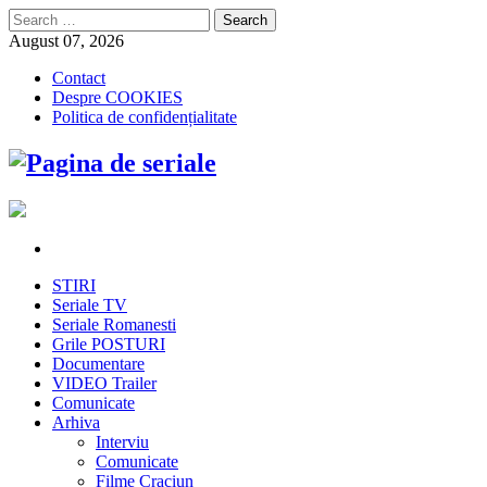
Search
for:
August 07, 2026
Contact
Despre COOKIES
Politica de confidențialitate
STIRI
Seriale TV
Seriale Romanesti
Grile POSTURI
Documentare
VIDEO Trailer
Comunicate
Arhiva
Interviu
Comunicate
Filme Craciun