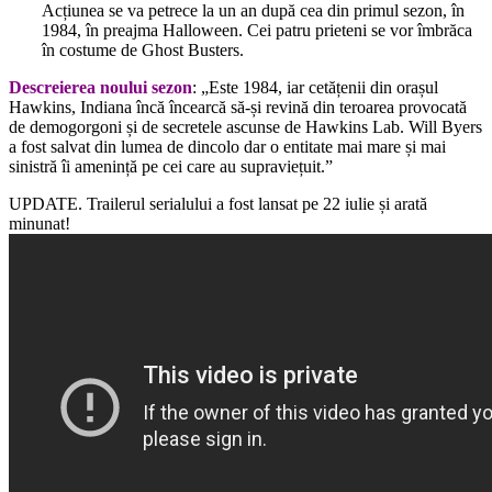
Acțiunea se va petrece la un an după cea din primul sezon, în
1984, în preajma Halloween. Cei patru prieteni se vor îmbrăca
în costume de Ghost Busters.
Descreierea noului sezon
: „Este 1984, iar cetățenii din orașul
Hawkins, Indiana încă încearcă să-și revină din teroarea provocată
de demogorgoni și de secretele ascunse de Hawkins Lab. Will Byers
a fost salvat din lumea de dincolo dar o entitate mai mare și mai
sinistră îi amenință pe cei care au supraviețuit.”
UPDATE. Trailerul serialului a fost lansat pe 22 iulie și arată
minunat!