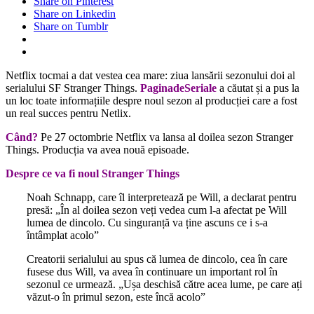
Share on Pinterest
Share on Linkedin
Share on Tumblr
Netflix tocmai a dat vestea cea mare: ziua lansării sezonului doi al
serialului SF Stranger Things.
PaginadeSeriale
a căutat și a pus la
un loc toate informațiile despre noul sezon al producției care a fost
un real succes pentru Netlix.
Când?
Pe 27 octombrie Netflix va lansa al doilea sezon Stranger
Things. Producția va avea nouă episoade.
Despre ce va fi noul Stranger Things
Noah Schnapp, care îl interpretează pe Will, a declarat pentru
presă: „În al doilea sezon veți vedea cum l-a afectat pe Will
lumea de dincolo. Cu singuranță va ține ascuns ce i s-a
întâmplat acolo”
Creatorii serialului au spus că lumea de dincolo, cea în care
fusese dus Will, va avea în continuare un important rol în
sezonul ce urmează. „Ușa deschisă către acea lume, pe care ați
văzut-o în primul sezon, este încă acolo”