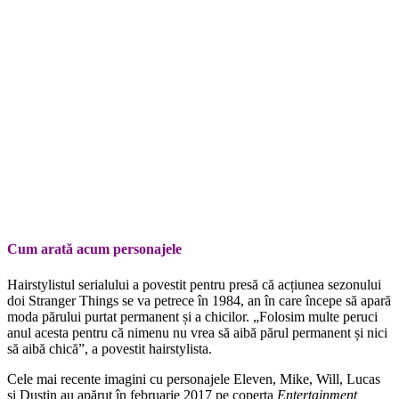
Cum arată acum personajele
Hairstylistul serialului a povestit pentru presă că acțiunea sezonului
doi Stranger Things se va petrece în 1984, an în care începe să apară
moda părului purtat permanent și a chicilor. „Folosim multe peruci
anul acesta pentru că nimenu nu vrea să aibă părul permanent și nici
să aibă chică”, a povestit hairstylista.
Cele mai recente imagini cu personajele Eleven, Mike, Will, Lucas
și Dustin au apărut în februarie 2017 pe coperta
Entertainment