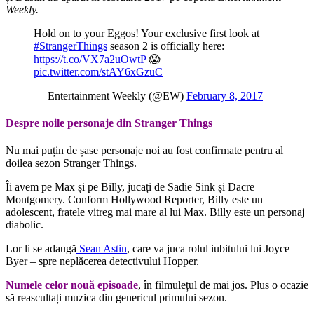
Weekly.
Hold on to your Eggos! Your exclusive first look at
#StrangerThings
season 2 is officially here:
https://t.co/VX7a2uOwtP
😱
pic.twitter.com/stAY6xGzuC
— Entertainment Weekly (@EW)
February 8, 2017
Despre noile personaje din Stranger Things
Nu mai puțin de șase personaje noi au fost confirmate pentru al
doilea sezon Stranger Things.
Îi avem pe Max și pe Billy, jucați de Sadie Sink și Dacre
Montgomery. Conform Hollywood Reporter, Billy este un
adolescent, fratele vitreg mai mare al lui Max. Billy este un personaj
diabolic.
Lor li se adaugă
Sean Astin
, care va juca rolul iubitului lui Joyce
Byer – spre neplăcerea detectivului Hopper.
Numele celor nouă episoade
, în filmulețul de mai jos. Plus o ocazie
să reascultați muzica din genericul primului sezon.