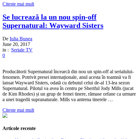
Citeste mai mult
Se lucrează la un nou spin-off
Supernatural: Wayward Sisters
De
Iulia Bunea
June 20, 2017
in :
Seriale TV
0
Producătorii Supernatural încearcă din nou un spin-off al serialului-
fenomen. Potrivit presei internaționale, anul acesta în toamnă va fi
lansat Wayward Sisters, odată cu debutul celui de-al 13-lea sezon
Supernatural. Pilotul va avea în centru pe Sheriful Jody Mills (jucat
de Kim Rhodes) și un grup de femei tinere, rămase orfane ca urmare
a unei tragedii supranaturale. Mills va antrena tinerele …
Citeste mai mult
Articole recente