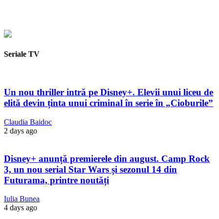
Seriale TV
Un nou thriller intră pe Disney+. Elevii unui liceu de
elită devin ținta unui criminal în serie în „Cioburile”
Claudia Baidoc
2 days ago
Disney+ anunță premierele din august. Camp Rock
3, un nou serial Star Wars și sezonul 14 din
Futurama, printre noutăți
Iulia Bunea
4 days ago