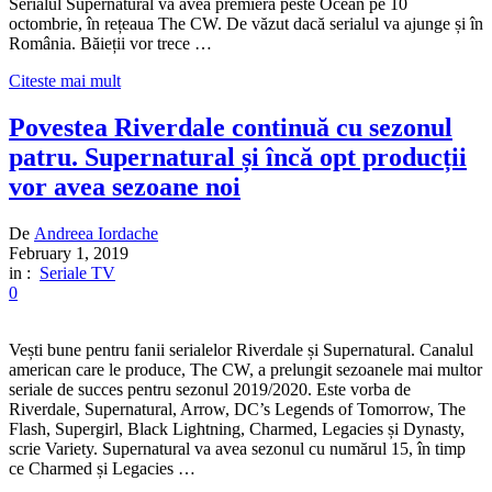
Serialul Supernatural va avea premiera peste Ocean pe 10
octombrie, în rețeaua The CW. De văzut dacă serialul va ajunge și în
România. Băieții vor trece …
Citeste mai mult
Povestea Riverdale continuă cu sezonul
patru. Supernatural și încă opt producții
vor avea sezoane noi
De
Andreea Iordache
February 1, 2019
in :
Seriale TV
0
Vești bune pentru fanii serialelor Riverdale și Supernatural. Canalul
american care le produce, The CW, a prelungit sezoanele mai multor
seriale de succes pentru sezonul 2019/2020. Este vorba de
Riverdale, Supernatural, Arrow, DC’s Legends of Tomorrow, The
Flash, Supergirl, Black Lightning, Charmed, Legacies și Dynasty,
scrie Variety. Supernatural va avea sezonul cu numărul 15, în timp
ce Charmed și Legacies …