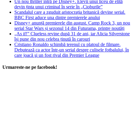
Un nou thriller intră pe Disney+. Elevii unui liceu de elită
devin ținta unui criminal în serie în „Cioburile”
Scandalul care a zguduit aristocrația britanică devine serial.
BBC First aduce una dintre premierele anului
Disney+ anunță premierele din august. Camp Rock 3, un nou
serial Star Wars și sezonul 14 din Futurama, printre noutăți
„As if!” Clueless revine după 31 de ani, iar Alicia Silverstone
își pune din nou celebra ținută în carouri
Cristiano Ronaldo schimbă terenul cu platoul de filmare.
Debutează ca actor într-un serial despre culisele fotbalului, în
care joacă şi un fost rival din Premier League
Urmareste-ne pe facebook!