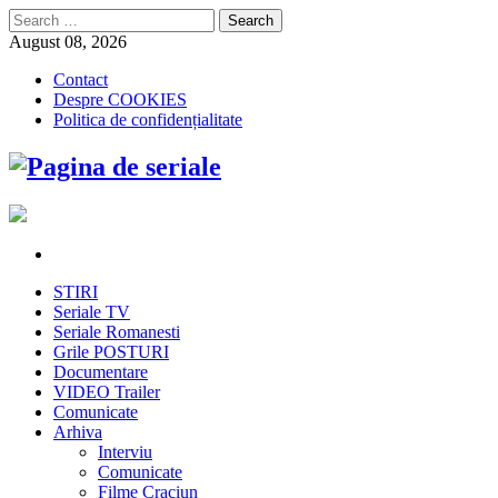
Search
for:
August 08, 2026
Contact
Despre COOKIES
Politica de confidențialitate
STIRI
Seriale TV
Seriale Romanesti
Grile POSTURI
Documentare
VIDEO Trailer
Comunicate
Arhiva
Interviu
Comunicate
Filme Craciun