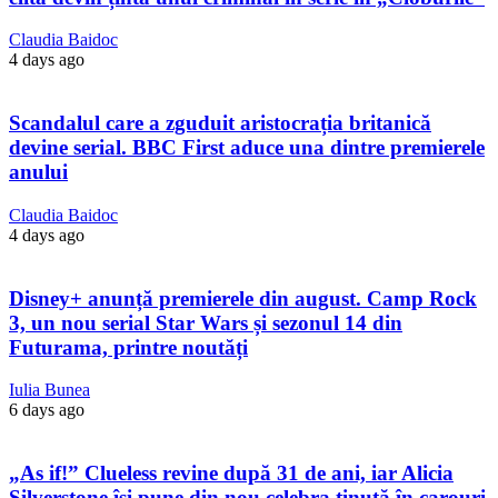
Claudia Baidoc
4 days ago
Scandalul care a zguduit aristocrația britanică
devine serial. BBC First aduce una dintre premierele
anului
Claudia Baidoc
4 days ago
Disney+ anunță premierele din august. Camp Rock
3, un nou serial Star Wars și sezonul 14 din
Futurama, printre noutăți
Iulia Bunea
6 days ago
„As if!” Clueless revine după 31 de ani, iar Alicia
Silverstone își pune din nou celebra ținută în carouri