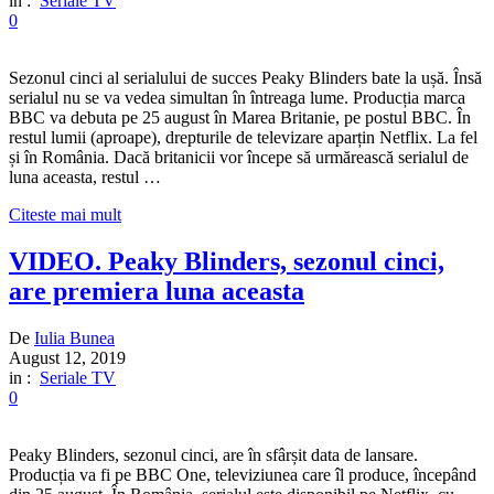
in :
Seriale TV
0
Sezonul cinci al serialului de succes Peaky Blinders bate la ușă. Însă
serialul nu se va vedea simultan în întreaga lume. Producția marca
BBC va debuta pe 25 august în Marea Britanie, pe postul BBC. În
restul lumii (aproape), drepturile de televizare aparțin Netflix. La fel
și în România. Dacă britanicii vor începe să urmărească serialul de
luna aceasta, restul …
Citeste mai mult
VIDEO. Peaky Blinders, sezonul cinci,
are premiera luna aceasta
De
Iulia Bunea
August 12, 2019
in :
Seriale TV
0
Peaky Blinders, sezonul cinci, are în sfârșit data de lansare.
Producția va fi pe BBC One, televiziunea care îl produce, începând