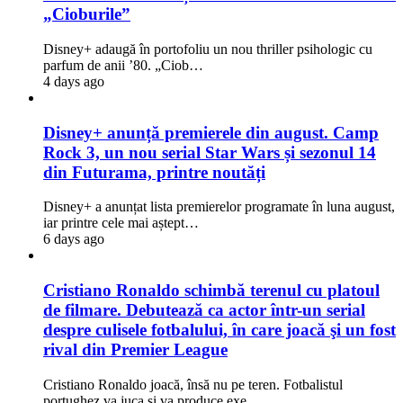
„Cioburile”
Disney+ adaugă în portofoliu un nou thriller psihologic cu
parfum de anii ’80. „Ciob…
4 days ago
Disney+ anunță premierele din august. Camp
Rock 3, un nou serial Star Wars și sezonul 14
din Futurama, printre noutăți
Disney+ a anunțat lista premierelor programate în luna august,
iar printre cele mai aștept…
6 days ago
Cristiano Ronaldo schimbă terenul cu platoul
de filmare. Debutează ca actor într-un serial
despre culisele fotbalului, în care joacă şi un fost
rival din Premier League
Cristiano Ronaldo joacă, însă nu pe teren. Fotbalistul
portughez va juca şi va produce exe…