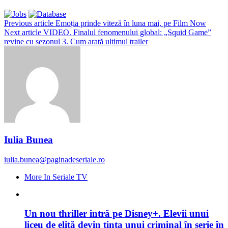
Previous article
Emoția prinde viteză în luna mai, pe Film Now
Next article
VIDEO. Finalul fenomenului global: „Squid Game”
revine cu sezonul 3. Cum arată ultimul trailer
Iulia Bunea
iulia.bunea@paginadeseriale.ro
More In Seriale TV
Un nou thriller intră pe Disney+. Elevii unui
liceu de elită devin ținta unui criminal în serie în