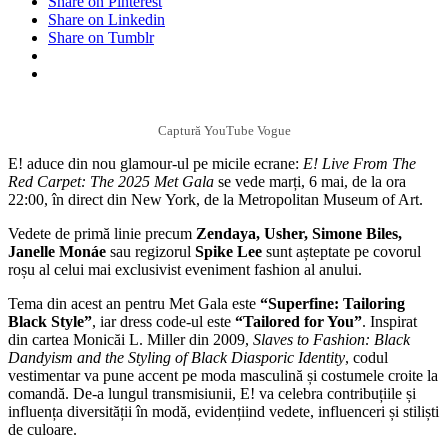
Share on Pinterest
Share on Linkedin
Share on Tumblr
Captură YouTube Vogue
E! aduce din nou glamour-ul pe micile ecrane:
E! Live From The
Red Carpet: The 2025 Met Gala
se vede marți, 6 mai, de la ora
22:00, în direct din New York, de la Metropolitan Museum of Art.
Vedete de primă linie precum
Zendaya, Usher, Simone Biles,
Janelle Monáe
sau regizorul
Spike Lee
sunt așteptate pe covorul
roșu al celui mai exclusivist eveniment fashion al anului.
Tema din acest an pentru Met Gala este
“Superfine: Tailoring
Black Style”
, iar dress code-ul este
“Tailored for You”
. Inspirat
din cartea Monicăi L. Miller din 2009,
Slaves to Fashion: Black
Dandyism and the Styling of Black Diasporic Identity
, codul
vestimentar va pune accent pe moda masculină și costumele croite la
comandă. De-a lungul transmisiunii, E! va celebra contribuțiile și
influența diversității în modă, evidențiind vedete, influenceri și stiliști
de culoare.