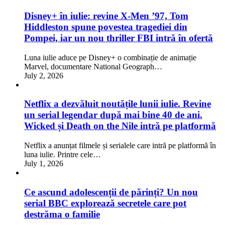
Disney+ în iulie: revine X-Men ’97, Tom
Hiddleston spune povestea tragediei din
Pompei, iar un nou thriller FBI intră în ofertă
Luna iulie aduce pe Disney+ o combinație de animație
Marvel, documentare National Geograph…
July 2, 2026
Netflix a dezvăluit noutățile lunii iulie. Revine
un serial legendar după mai bine 40 de ani.
Wicked și Death on the Nile intră pe platformă
Netflix a anunțat filmele și serialele care intră pe platformă în
luna iulie. Printre cele…
July 1, 2026
Ce ascund adolescenții de părinți? Un nou
serial BBC explorează secretele care pot
destrăma o familie