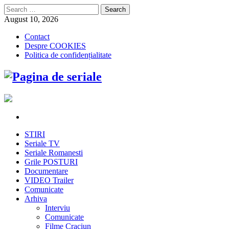
Search
for:
August 10, 2026
Contact
Despre COOKIES
Politica de confidențialitate
STIRI
Seriale TV
Seriale Romanesti
Grile POSTURI
Documentare
VIDEO Trailer
Comunicate
Arhiva
Interviu
Comunicate
Filme Craciun