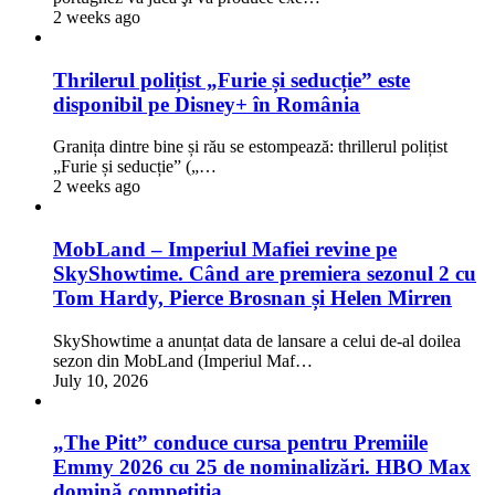
2 weeks ago
Thrilerul polițist „Furie și seducție” este
disponibil pe Disney+ în România
Granița dintre bine și rău se estompează: thrillerul polițist
„Furie și seducție” („…
2 weeks ago
MobLand – Imperiul Mafiei revine pe
SkyShowtime. Când are premiera sezonul 2 cu
Tom Hardy, Pierce Brosnan și Helen Mirren
SkyShowtime a anunțat data de lansare a celui de-al doilea
sezon din MobLand (Imperiul Maf…
July 10, 2026
„The Pitt” conduce cursa pentru Premiile
Emmy 2026 cu 25 de nominalizări. HBO Max
domină competiția