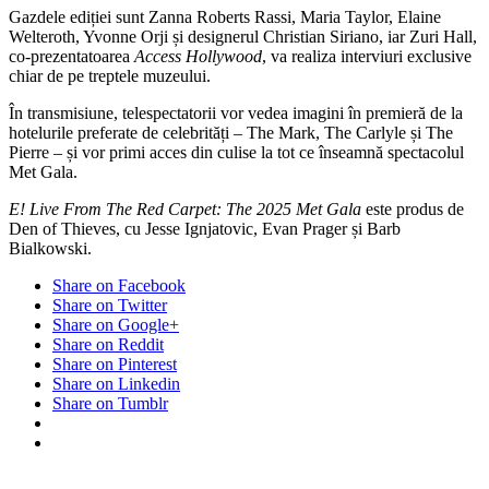
Gazdele ediției sunt Zanna Roberts Rassi, Maria Taylor, Elaine
Welteroth, Yvonne Orji și designerul Christian Siriano, iar Zuri Hall,
co-prezentatoarea
Access Hollywood
, va realiza interviuri exclusive
chiar de pe treptele muzeului.
În transmisiune, telespectatorii vor vedea imagini în premieră de la
hotelurile preferate de celebrități – The Mark, The Carlyle și The
Pierre – și vor primi acces din culise la tot ce înseamnă spectacolul
Met Gala.
E! Live From The Red Carpet: The 2025 Met Gala
este produs de
Den of Thieves, cu Jesse Ignjatovic, Evan Prager și Barb
Bialkowski.
Share on Facebook
Share on Twitter
Share on Google+
Share on Reddit
Share on Pinterest
Share on Linkedin
Share on Tumblr