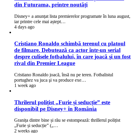
din Futurama, printre noutăți
Disney+ a anunțat lista premierelor programate în luna august,
iar printre cele mai aștept…
4 days ago
Cristiano Ronaldo schimbă terenul cu platoul
de filmare. Debutează ca actor într-un serial
despre culisele fotbalului, în care joacă şi un fost
rival din Premier League
Cristiano Ronaldo joacă, însă nu pe teren. Fotbalistul
portughez va juca şi va produce exe…
1 week ago
Thrilerul polițist „Furie și seducție” este
disponibil pe Disney+ în România
Granița dintre bine și rău se estompează: thrillerul polițist
„Furie și seducție” („…
2 weeks ago