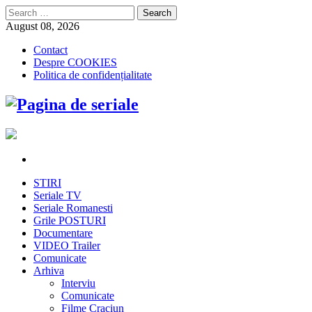
Search
for:
August 08, 2026
Contact
Despre COOKIES
Politica de confidențialitate
STIRI
Seriale TV
Seriale Romanesti
Grile POSTURI
Documentare
VIDEO Trailer
Comunicate
Arhiva
Interviu
Comunicate
Filme Craciun