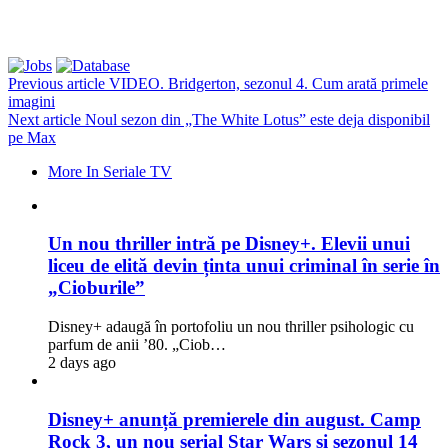
Previous article
VIDEO. Bridgerton, sezonul 4. Cum arată primele
imagini
Next article
Noul sezon din „The White Lotus” este deja disponibil
pe Max
More In Seriale TV
Un nou thriller intră pe Disney+. Elevii unui
liceu de elită devin ținta unui criminal în serie în
„Cioburile”
Disney+ adaugă în portofoliu un nou thriller psihologic cu
parfum de anii ’80. „Ciob…
2 days ago
Disney+ anunță premierele din august. Camp
Rock 3, un nou serial Star Wars și sezonul 14