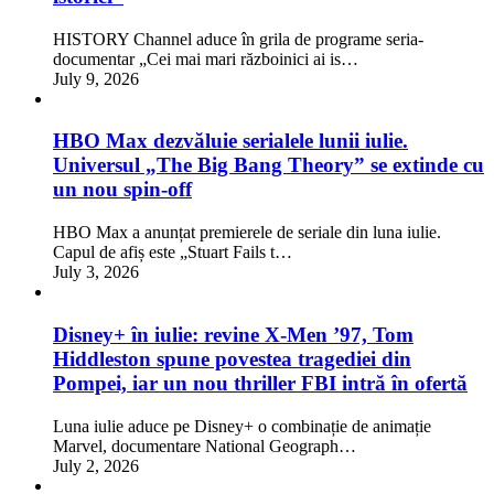
HISTORY Channel aduce în grila de programe seria-
documentar „Cei mai mari războinici ai is…
July 9, 2026
HBO Max dezvăluie serialele lunii iulie.
Universul „The Big Bang Theory” se extinde cu
un nou spin-off
HBO Max a anunțat premierele de seriale din luna iulie.
Capul de afiș este „Stuart Fails t…
July 3, 2026
Disney+ în iulie: revine X-Men ’97, Tom
Hiddleston spune povestea tragediei din
Pompei, iar un nou thriller FBI intră în ofertă
Luna iulie aduce pe Disney+ o combinație de animație
Marvel, documentare National Geograph…
July 2, 2026