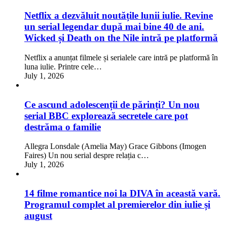
Netflix a dezvăluit noutățile lunii iulie. Revine
un serial legendar după mai bine 40 de ani.
Wicked și Death on the Nile intră pe platformă
Netflix a anunțat filmele și serialele care intră pe platformă în
luna iulie. Printre cele…
July 1, 2026
Ce ascund adolescenții de părinți? Un nou
serial BBC explorează secretele care pot
destrăma o familie
Allegra Lonsdale (Amelia May) Grace Gibbons (Imogen
Faires) Un nou serial despre relația c…
July 1, 2026
14 filme romantice noi la DIVA în această vară.
Programul complet al premierelor din iulie și
august