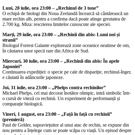
Luni, 28 iulie, ora 23:00 – „Rechinul de 3 tone”
O echipă de biologi din Noua Zeelandă încearcă să cântărească un
mare rechin alb, pentru a confirma dacă poate atinge greutatea de
2.700 kg. Miza: rescrierea limitelor cunoscute ale speciei.
Marți, 29 iulie, ora 23:00 – „Rechinii din abis: Lumi noi și
stranii”
Biologul Forrest Galante explorează zone oceanice neatinse de om,
în căutarea unor specii rare din Africa de Sud.
Miercuri, 30 iulie, ora 23:00 – „Rechinii din abis: În apele
Japoniei”
Continuarea expediției: o specie pe cale de dispariție, rechinul-înger,
e căutată în adâncurile japoneze.
Joi, 31 iulie, ora 23:00 – „Phelps contra rechinilor”
Michael Phelps, cel mai decorat înotător olimpic, intră simbolic într-
o cursă de viteză cu rechinii. Un experiment de performanță și
comparație biologică.
Vineri, 1 august, ora 23:00 – „Față în față cu rechinii”
(premieră)
Paul de Gelder, supraviețuitor al unui atac de rechin, se expune din
nou pentru a înțelege cum se poate scăpa cu viață. Un episod despre