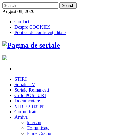
Search
for:
August 08, 2026
Contact
Despre COOKIES
Politica de confidențialitate
STIRI
Seriale TV
Seriale Romanesti
Grile POSTURI
Documentare
VIDEO Trailer
Comunicate
Arhiva
Interviu
Comunicate
Filme Craciun