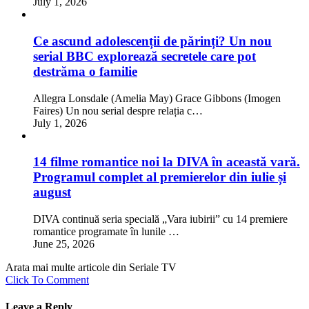
July 1, 2026
Ce ascund adolescenții de părinți? Un nou
serial BBC explorează secretele care pot
destrăma o familie
Allegra Lonsdale (Amelia May) Grace Gibbons (Imogen
Faires) Un nou serial despre relația c…
July 1, 2026
14 filme romantice noi la DIVA în această vară.
Programul complet al premierelor din iulie și
august
DIVA continuă seria specială „Vara iubirii” cu 14 premiere
romantice programate în lunile …
June 25, 2026
Arata mai multe articole din Seriale TV
Click To Comment
Leave a Reply