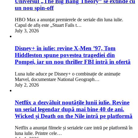
Universul „The Big Bang Theory” se extinde cu
un nou spin-off
HBO Max a anunțat premierele de seriale din luna iulie.
Capul de afiș este „Stuart Fails t…
July 3, 2026
Disney+ în iulie: revine X-Men ’97, Tom
Hiddleston spune povestea tragediei din
Pompei, iar un nou thriller FBI intră în ofertă
Luna iulie aduce pe Disney+ o combinație de animație
Marvel, documentare National Geograph…
July 2, 2026
Netflix a dezvăluit noutățile lunii iulie. Revine
un serial legendar după mai bine 40 de ani.
Wicked și Death on the Nile intră pe platformă
Netflix a anunțat filmele și serialele care intră pe platformă în
luna iulie. Printre cele…