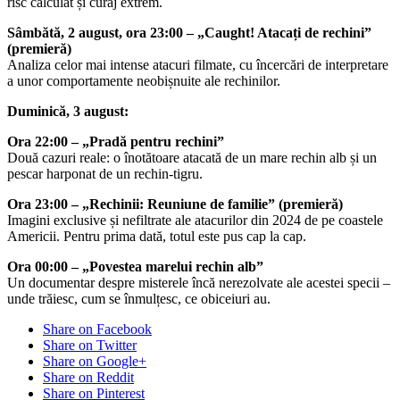
risc calculat și curaj extrem.
Sâmbătă, 2 august, ora 23:00 – „Caught! Atacați de rechini”
(premieră)
Analiza celor mai intense atacuri filmate, cu încercări de interpretare
a unor comportamente neobișnuite ale rechinilor.
Duminică, 3 august:
Ora 22:00 – „Pradă pentru rechini”
Două cazuri reale: o înotătoare atacată de un mare rechin alb și un
pescar harponat de un rechin-tigru.
Ora 23:00 – „Rechinii: Reuniune de familie” (premieră)
Imagini exclusive și nefiltrate ale atacurilor din 2024 de pe coastele
Americii. Pentru prima dată, totul este pus cap la cap.
Ora 00:00 – „Povestea marelui rechin alb”
Un documentar despre misterele încă nerezolvate ale acestei specii –
unde trăiesc, cum se înmulțesc, ce obiceiuri au.
Share on Facebook
Share on Twitter
Share on Google+
Share on Reddit
Share on Pinterest