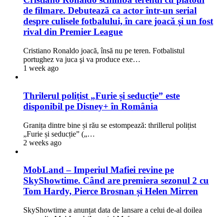
de filmare. Debutează ca actor într-un serial
despre culisele fotbalului, în care joacă şi un fost
rival din Premier League
Cristiano Ronaldo joacă, însă nu pe teren. Fotbalistul
portughez va juca şi va produce exe…
1 week ago
Thrilerul polițist „Furie și seducție” este
disponibil pe Disney+ în România
Granița dintre bine și rău se estompează: thrillerul polițist
„Furie și seducție” („…
2 weeks ago
MobLand – Imperiul Mafiei revine pe
SkyShowtime. Când are premiera sezonul 2 cu
Tom Hardy, Pierce Brosnan și Helen Mirren
SkyShowtime a anunțat data de lansare a celui de-al doilea