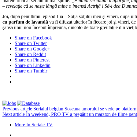
marele final al serialului mai spune:
„Finalul serialului îi aparține, d
– revelație că se naște lângă mine o imensă Actriță ! Să-i dea Dumneze
Joi, după penultimul episod Lia – Soţia soţului meu şi vineri, după 
cu parfum de lavandă
va fi difuzat ulterior în fiecare joi şi vineri,
şansa unui nou început împreună, dincolo de toate greutăţile din vieţil
Share on Facebook
Share on Twitter
Share on Google+
Share on Reddit
Share on Pinterest
Share on Linkedin
Share on Tumblr
Previous article
Serialul belgian Soseaua amorului se vede pe platfo
Next article
În weekend, PRO TV a pregătit un maraton de filme pen
More In Seriale TV