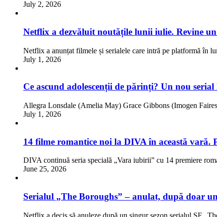
July 2, 2026
Netflix a dezvăluit noutățile lunii iulie. Revine 
Netflix a anunțat filmele și serialele care intră pe platformă în l
July 1, 2026
Ce ascund adolescenții de părinți? Un nou serial
Allegra Lonsdale (Amelia May) Grace Gibbons (Imogen Faires)
July 1, 2026
14 filme romantice noi la DIVA în această vară. 
DIVA continuă seria specială „Vara iubirii” cu 14 premiere rom
June 25, 2026
Serialul „The Boroughs” – anulat, după doar un
Netflix a decis să anuleze după un singur sezon serialul SF „