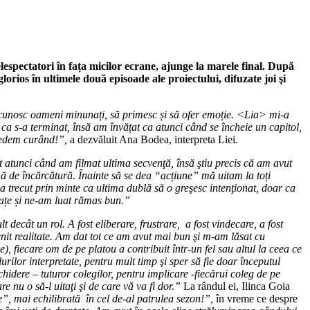
spectatori în fața micilor ecrane, ajunge la marele final. După
glorios în ultimele două episoade ale proiectului, difuzate joi şi
să cunosc oameni minunați, să primesc și să ofer emoție. <Lia> mi-a
ca s-a terminat, însă am învățat ca atunci când se încheie un capitol,
evedem curând!”,
a dezvăluit Ana Bodea, interpreta Liei.
t atunci când am filmat ultima secvenţă, însă ştiu precis că am avut
nă de încărcătură
. Înainte să se dea “acțiune” mă uitam la toți
 trecut prin minte ca ultima dublă să o greşesc intenţionat, doar ca
rațe și ne-am luat rămas bun.”
decât un rol. A fost eliberare, frustrare, a fost vindecare, a fost
evenit realitate. Am dat tot ce am avut mai bun şi m-am lăsat cu
e), fiecare om de pe platou a contribuit într-un fel sau altul la ceea ce
urilor interpretate, pentru mult timp şi sper să fie doar începutul
ere – tuturor colegilor, pentru implicare -fiecărui coleg de pe
e nu o să-l uitaţi şi de care vă va fi dor.”
La rândul ei, Ilinca Goia
e”, mai echilibrată în cel de-al patrulea sezon!”,
în vreme ce despre