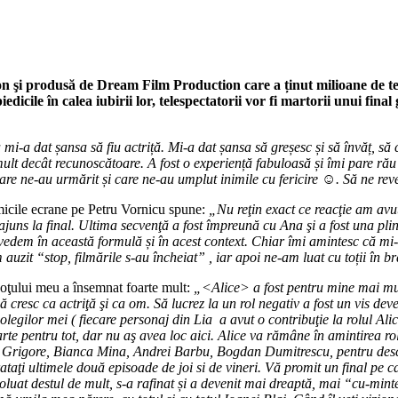
 şi produsă de Dream Film Production care a ținut milioane de tele
icile în calea iubirii lor, telespectatorii vor fi martorii unui final 
 mi-a dat șansa să fiu actriță. Mi-a dat șansa să greșesc și să învăț, 
lt decât recunoscătoare. A fost o experiență fabuloasă și îmi pare rău 
 care ne-au urmărit și care ne-au umplut inimile cu fericire
☺
️. Să ne r
 micile ecrane pe Petru Vornicu spune:
„Nu reţin exact ce reacţie am avu
uns la final. Ultima secvenţă a fost împreună cu Ana şi a fost una pli
edem în această formulă și în acest context. Chiar îmi amintesc că mi-a
uzit “stop, filmările s-au încheiat” , iar apoi ne-am luat cu toții în b
 soţului meu a însemnat foarte mult:
„<Alice> a fost pentru mine mai mult 
 să cresc ca actriţă şi ca om. Să lucrez la un rol negativ a fost un vis d
colegilor mei ( fiecare personaj din Lia a avut o contribuţie la rolul Alic
arte pentru tot, dar nu aş avea loc aici. Alice va rămâne în amintirea rol
Grigore, Bianca Mina, Andrei Barbu, Bogdan Dumitrescu, pentru deschid
taţi ultimele două episoade de joi si de vineri. Vă promit un final pe car
luat destul de mult, s-a rafinat și a devenit mai dreaptă, mai “cu-mint