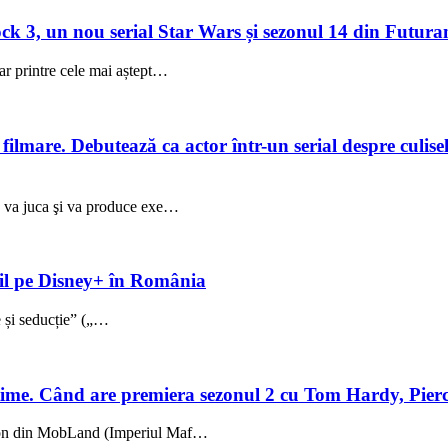
 3, un nou serial Star Wars și sezonul 14 din Futuram
ar printre cele mai aștept…
lmare. Debutează ca actor într-un serial despre culisele
ez va juca şi va produce exe…
ibil pe Disney+ în România
ie și seducție” („…
me. Când are premiera sezonul 2 cu Tom Hardy, Pierc
sezon din MobLand (Imperiul Maf…