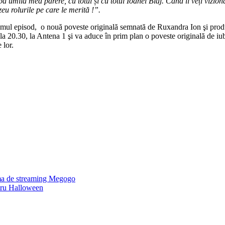
upă umila mea părere, cu totul și cu totul Ioanei Blaj. Când îl veți vizio
u rolurile pe care le merită !”.
ultimul episod, o nouă poveste originală semnată de Ruxandra Ion şi p
 de la 20.30, la Antena 1 şi va aduce în prim plan o poveste originală de iu
e lor.
rma de streaming Megogo
tru Halloween