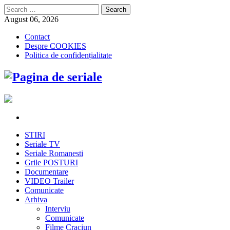
Search
for:
August 06, 2026
Contact
Despre COOKIES
Politica de confidențialitate
STIRI
Seriale TV
Seriale Romanesti
Grile POSTURI
Documentare
VIDEO Trailer
Comunicate
Arhiva
Interviu
Comunicate
Filme Craciun