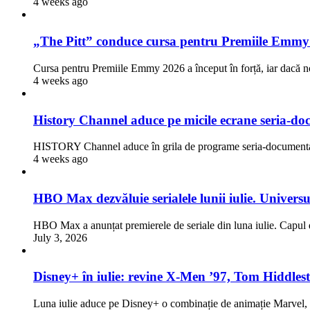
4 weeks ago
„The Pitt” conduce cursa pentru Premiile Emmy
Cursa pentru Premiile Emmy 2026 a început în forță, iar dacă n
4 weeks ago
History Channel aduce pe micile ecrane seria-doc
HISTORY Channel aduce în grila de programe seria-documentar
4 weeks ago
HBO Max dezvăluie serialele lunii iulie. Univers
HBO Max a anunțat premierele de seriale din luna iulie. Capul d
July 3, 2026
Disney+ în iulie: revine X-Men ’97, Tom Hiddlest
Luna iulie aduce pe Disney+ o combinație de animație Marve