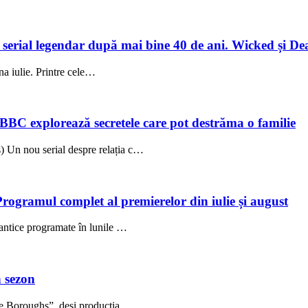
un serial legendar după mai bine 40 de ani. Wicked și De
una iulie. Printre cele…
 BBC explorează secretele care pot destrăma o familie
 Un nou serial despre relația c…
Programul complet al premierelor din iulie și august
antice programate în lunile …
 sezon
The Boroughs”, deși producția…