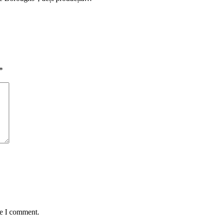
*
me I comment.