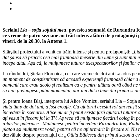
Serialul
Lia – soția soțului meu
, povestea semnată de Ruxandra Ion
ce vreme de patru sezoane au trăit intens alături de protagonişti pied
vineri, de la 20.30, la Antena 1.
Sfârşitul proiectului a venit cu trăiri intense şi pentru protagonişti: „
Lia
dat șansa să practic cea mai frumoasă meserie din lume și sunt mai mu
începe altul. Așa că, le mulțumesc tuturor telespectatorilor și fanilor
La rândul lui, Ştefan Floroaica, cel care vreme de doi ani l-a adus pe
un moment de conştientizare că această experienţă frumoasă chiar a aj
oamenii care erau acolo și realizam ca e pentru ultima oară când ne v
să mai prelungesc puțin momentul, dar am dat-o bine din prima și am a
Şi pentru Ioana Blaj, interpreta lui Alice Vornicu, serialul Lia – Soţia
viaţa timp de doi ani, a fost creaţie. Cu ajutorul acestui rol am reuşit
încredere în scenariu. Alice nu ar fi putut exista fără ajutorul tuturor 
aţi vazut în fiecare joi la TV. Aş vrea să mulţumesc fiecărui coleg în p
rolurilor puternice. Multumesc pentru încredere Ruxandra Ion, Radu 
platou sşi multumesc vouă, pentru că ne-aţi urmărit în fiecare zi. Nu ra
dezvăluie despre personajul ei:
„Otilia Bădescu din primul sezon a evo