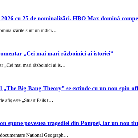
 2026 cu 25 de nominalizări. HBO Max domină compet
ominalizările sunt un indici…
umentar „Cei mai mari războinici ai istoriei”
 „Cei mai mari războinici ai is…
ul „The Big Bang Theory” se extinde cu un nou spin-of
e afiș este „Stuart Fails t…
on spune povestea tragediei din Pompei, iar un nou thri
l, documentare National Geograph…