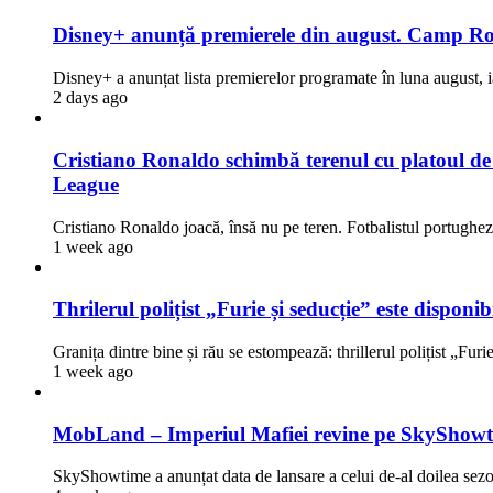
Disney+ anunță premierele din august. Camp Rock
Disney+ a anunțat lista premierelor programate în luna august, i
2 days ago
Cristiano Ronaldo schimbă terenul cu platoul de fi
League
Cristiano Ronaldo joacă, însă nu pe teren. Fotbalistul portugh
1 week ago
Thrilerul polițist „Furie și seducție” este dispon
Granița dintre bine și rău se estompează: thrillerul polițist „Fur
1 week ago
MobLand – Imperiul Mafiei revine pe SkyShowti
SkyShowtime a anunțat data de lansare a celui de-al doilea 