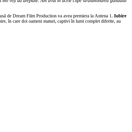
na îmi veți da dreptate. Am avut în acele clipe străluminarea gândului
rodusă de Dream Film Production va avea premiera la Antena 1.
Iubire
bire, în care doi oameni maturi, captivi în lumi complet diferite, au