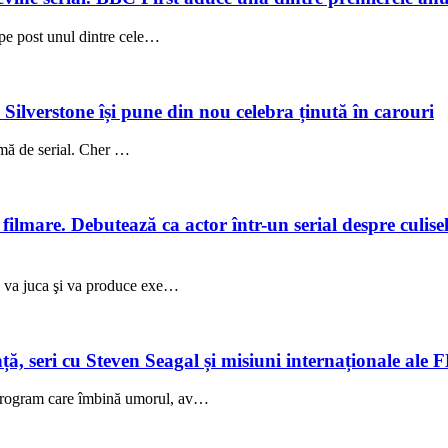
 pe post unul dintre cele…
a Silverstone își pune din nou celebra ținută în carouri
rmă de serial. Cher …
lmare. Debutează ca actor într-un serial despre culisele
ez va juca şi va produce exe…
 seri cu Steven Seagal și misiuni internaționale ale 
 program care îmbină umorul, av…