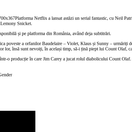
Platforma Netflix a lansat astăzi un serial fantastic, cu Neil Pa
de Lemony Snicket.
isponibilă și pe platforma din România, având deja subtitrări.
ica poveste a orfanilor Baudelaire – Violet, Klaus și Sunny – urmăriți d
or lor, însă sunt nevoiți, în același timp, să-i țină piept lui Count Olaf, 
ntr-o producție în care Jim Carey a jucat rolul diabolicului Count Olaf.
Gender