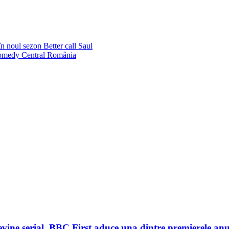
 noul sezon Better call Saul
Comedy Central România
evine serial. BBC First aduce una dintre premierele anu