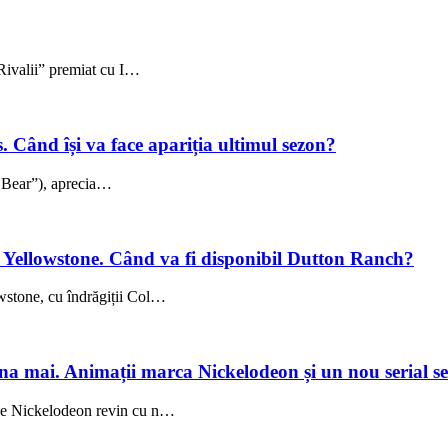
„Rivalii” premiat cu I…
 Când își va face apariția ultimul sezon?
e Bear”), aprecia…
sul Yellowstone. Când va fi disponibil Dutton Ranch?
owstone, cu îndrăgiții Col…
na mai. Animații marca Nickelodeon și un nou serial s
e de Nickelodeon revin cu n…