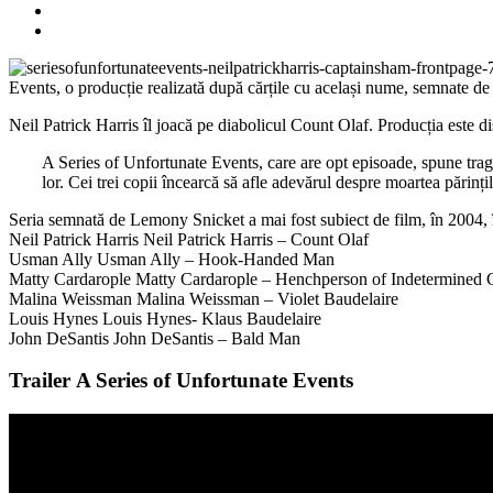
Events, o producție realizată după cărțile cu același nume, semnate 
Neil Patrick Harris îl joacă pe diabolicul Count Olaf. Producția este d
A Series of Unfortunate Events, care are opt episoade, spune trag
lor. Cei trei copii încearcă să afle adevărul despre moartea părințil
Seria semnată de Lemony Snicket a mai fost subiect de film, în 2004, î
Neil Patrick Harris Neil Patrick Harris – Count Olaf
Usman Ally Usman Ally – Hook-Handed Man
Matty Cardarople Matty Cardarople – Henchperson of Indetermined 
Malina Weissman Malina Weissman – Violet Baudelaire
Louis Hynes Louis Hynes- Klaus Baudelaire
John DeSantis John DeSantis – Bald Man
Trailer A Series of Unfortunate Events