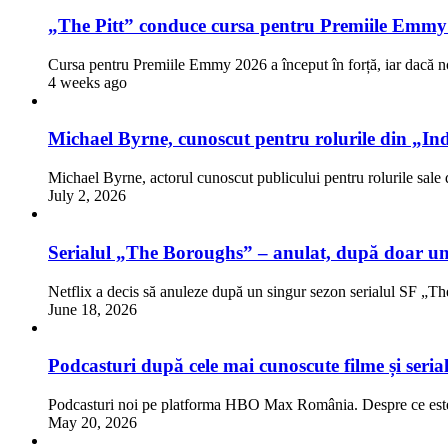
„The Pitt” conduce cursa pentru Premiile Emmy
Cursa pentru Premiile Emmy 2026 a început în forță, iar dacă n
4 weeks ago
Michael Byrne, cunoscut pentru rolurile din „Ind
Michael Byrne, actorul cunoscut publicului pentru rolurile sale 
July 2, 2026
Serialul „The Boroughs” – anulat, după doar un
Netflix a decis să anuleze după un singur sezon serialul SF „
June 18, 2026
Podcasturi după cele mai cunoscute filme și seri
Podcasturi noi pe platforma HBO Max România. Despre ce es
May 20, 2026