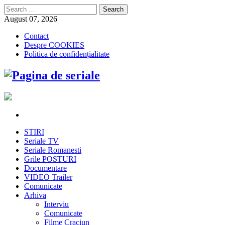
Search
for:
August 07, 2026
Contact
Despre COOKIES
Politica de confidențialitate
STIRI
Seriale TV
Seriale Romanesti
Grile POSTURI
Documentare
VIDEO Trailer
Comunicate
Arhiva
Interviu
Comunicate
Filme Craciun