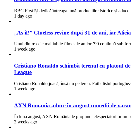
BBC First își dedică întreaga lună producțiilor istorice și aduce
1 day ago
„As if!” Clueless revine după 31 de ani, iar Alici
Unul dintre cele mai iubite filme ale anilor ’90 continuă sub fo
1 week ago
Cristiano Ronaldo schimbă terenul cu platoul de fi
League
Cristiano Ronaldo joacă, însă nu pe teren. Fotbalistul portugh
1 week ago
AXN Romania aduce în august comedii de vacanță,
În luna august, AXN România le propune telespectatorilor un
2 weeks ago