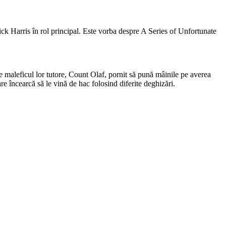
trick Harris în rol principal. Este vorba despre A Series of Unfortunate
e maleficul lor tutore, Count Olaf, pornit să pună mâinile pe averea
care încearcă să le vină de hac folosind diferite deghizări.