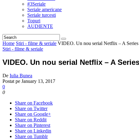
#3Seriale
Seriale americane
Seriale turcesti
Topuri
AUDIENTE
Home
Stiri - filme & seriale
VIDEO. Un nou serial Netflix – A Series o
Stiri - filme & seriale
VIDEO. Un nou serial Netflix – A Series
De
Iulia Bunea
Postat pe
January 13, 2017
0
0
Share on Facebook
Share on Twitter
Share on Google+
Share on Reddit
Share on Pinterest
Share on Linkedin
Share on Tumblr