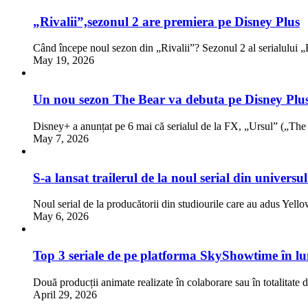
„Rivalii”,sezonul 2 are premiera pe Disney Plus
Când începe noul sezon din „Rivalii”? Sezonul 2 al serialului 
May 19, 2026
Un nou sezon The Bear va debuta pe Disney Plus.
Disney+ a anunțat pe 6 mai că serialul de la FX, „Ursul” („Th
May 7, 2026
S-a lansat trailerul de la noul serial din univer
Noul serial de la producătorii din studiourile care au adus Yell
May 6, 2026
Top 3 seriale de pe platforma SkyShowtime în lu
Două producții animate realizate în colaborare sau în totalitat
April 29, 2026