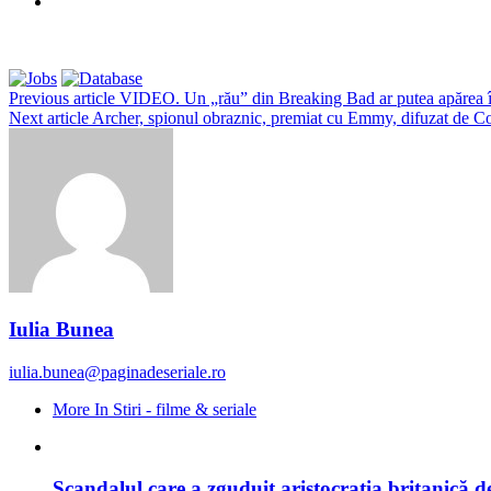
Previous article
VIDEO. Un „rău” din Breaking Bad ar putea apărea în
Next article
Archer, spionul obraznic, premiat cu Emmy, difuzat de 
Iulia Bunea
iulia.bunea@paginadeseriale.ro
More In Stiri - filme & seriale
Scandalul care a zguduit aristocrația britanică d