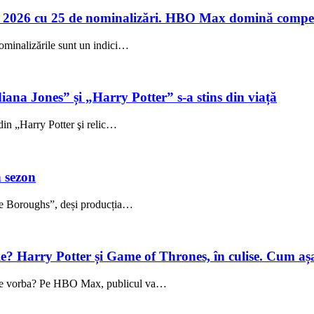
 2026 cu 25 de nominalizări. HBO Max domină compet
ominalizările sunt un indici…
iana Jones” și „Harry Potter” s-a stins din viață
din „Harry Potter şi relic…
 sezon
The Boroughs”, deși producția…
ale? Harry Potter și Game of Thrones, în culise. Cum aș
te vorba? Pe HBO Max, publicul va…