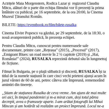
Actrițele Maia Morgenstern, Rodica Lazar și regizorul Claudiu
Mitcu, alături de o parte din echipa filmului vor fi prezenți la prima
întâlnire cu publicul, pe 16 septembrie, de la ora 20:00, la Cinema
Muzeul Țăranului Român.
BILETE:
https://eventbook.ro/film/bilete-rusalka
Cinema Elvire Popesco va găzdui, pe 29 septembrie, de la 18:30, o
nouă avanpremieră publică, în prezența echipei.
Pentru Claudiu Mitcu, cunoscut pentru numeroasele sale
documentare, printre care „Rețeaua” (2015), „Procesul” (2017),
„Emigrant Blues: un road movie în 2 ½ capitole (2019) și „Hai,
România!” (2024),
RUSALKA
reprezintă debutul său în lungmetraj
de ficțiune.
Filmat în Bulgaria, pe o plajă sălbatică și discretă,
RUSALKA
își ia
titlul de la numele stațiunii în care cinci vechi prieteni ajunși acum în
jurul vârstei de 60 de ani, petrec câteva zile împreună, rememorând
amintiri din tinerețe.
„Știam de stațiunea Rusalka de ceva vreme. Am ajuns de mai multe
ori aici, în timpul pandemiei și m-a mirat cum, deși totul părea
decrepit, avea o frumusețe aparte. I-am arătat fotografii lui Mihai
Mincan și am hotărât să realizăm un proiect împreună. Locul ne-a