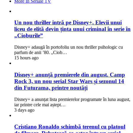
More In Seriale TV
Un nou thriller intră pe Disney+. Elevii unui
liceu de elită devin ținta unui criminal în serie în
„Cioburile”
Disney+ adaugă în portofoliu un nou thriller psihologic cu
parfum de anii ’80. „Ciob…
15 hours ago
Disney+ anunță premierele din august. Camp
Rock 3, un nou serial Star Wars și sezonul 14
din Futurama, printre noutăți
Disney+ a anunțat lista premierelor programate în luna august,
iar printre cele mai aștept…
3 days ago
Cristiano Ronaldo schimbă terenul cu platoul