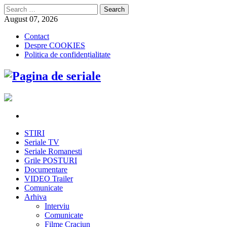
Search
for:
August 07, 2026
Contact
Despre COOKIES
Politica de confidențialitate
STIRI
Seriale TV
Seriale Romanesti
Grile POSTURI
Documentare
VIDEO Trailer
Comunicate
Arhiva
Interviu
Comunicate
Filme Craciun