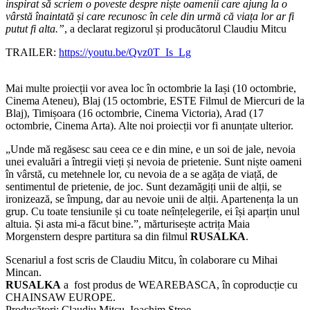
inspirat să scriem o poveste despre niște oamenii care ajung la o
vârstă înaintată și care recunosc în cele din urmă că viața lor ar fi
putut fi alta.”
, a declarat regizorul și producătorul Claudiu Mitcu
TRAILER:
https://youtu.be/Qvz0T_Is_Lg
Mai multe proiecții vor avea loc în octombrie la Iași (10 octombrie,
Cinema Ateneu), Blaj (15 octombrie, ESTE Filmul de Miercuri de la
Blaj), Timișoara (16 octombrie, Cinema Victoria), Arad (17
octombrie, Cinema Arta). Alte noi proiecții vor fi anunțate ulterior.
„Unde mă regăsesc sau ceea ce e din mine, e un soi de jale, nevoia
unei evaluări a întregii vieți și nevoia de prietenie. Sunt niște oameni
în vârstă, cu metehnele lor, cu nevoia de a se agăța de viață, de
sentimentul de prietenie, de joc. Sunt dezamăgiți unii de alții, se
ironizează, se împung, dar au nevoie unii de alții. Apartenența la un
grup. Cu toate tensiunile și cu toate neînțelegerile, ei își aparțin unul
altuia. Și asta mi-a făcut bine.”, mărturisește actrița Maia
Morgenstern despre partitura sa din filmul
RUSALKA
.
Scenariul a fost scris de Claudiu Mitcu, în colaborare cu Mihai
Mincan.
RUSALKA
a fost produs de WEAREBASCA, în coproducție cu
CHAINSAW EUROPE.
Producători: Claudiu Mitcu, Ioachim Stroe.