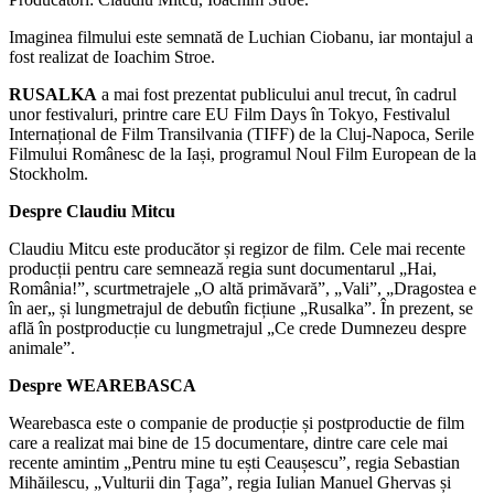
Imaginea filmului este semnată de Luchian Ciobanu, iar montajul a
fost realizat de Ioachim Stroe.
RUSALKA
a mai fost prezentat publicului anul trecut, în cadrul
unor festivaluri, printre care EU Film Days în Tokyo, Festivalul
Internațional de Film Transilvania (TIFF) de la Cluj-Napoca, Serile
Filmului Românesc de la Iași, programul Noul Film European de la
Stockholm.
Despre Claudiu Mitcu
Claudiu Mitcu este producător și regizor de film. Cele mai recente
producții pentru care semnează regia sunt documentarul „Hai,
România!”, scurtmetrajele „O altă primăvară”, „Vali”, „Dragostea e
în aer„ și lungmetrajul de debutîn ficțiune „Rusalka”. În prezent, se
află în postproducție cu lungmetrajul „Ce crede Dumnezeu despre
animale”.
Despre WEAREBASCA
Wearebasca este o companie de producție și postproductie de film
care a realizat mai bine de 15 documentare, dintre care cele mai
recente amintim „Pentru mine tu ești Ceaușescu”, regia Sebastian
Mihăilescu, „Vulturii din Țaga”, regia Iulian Manuel Ghervas și