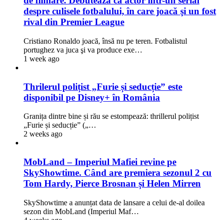
de filmare. Debutează ca actor într-un serial
despre culisele fotbalului, în care joacă şi un fost
rival din Premier League
Cristiano Ronaldo joacă, însă nu pe teren. Fotbalistul
portughez va juca şi va produce exe…
1 week ago
Thrilerul polițist „Furie și seducție” este
disponibil pe Disney+ în România
Granița dintre bine și rău se estompează: thrillerul polițist
„Furie și seducție” („…
2 weeks ago
MobLand – Imperiul Mafiei revine pe
SkyShowtime. Când are premiera sezonul 2 cu
Tom Hardy, Pierce Brosnan și Helen Mirren
SkyShowtime a anunțat data de lansare a celui de-al doilea
sezon din MobLand (Imperiul Maf…