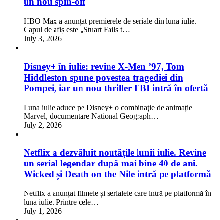
un nou spin-off
HBO Max a anunțat premierele de seriale din luna iulie.
Capul de afiș este „Stuart Fails t…
July 3, 2026
Disney+ în iulie: revine X-Men ’97, Tom
Hiddleston spune povestea tragediei din
Pompei, iar un nou thriller FBI intră în ofertă
Luna iulie aduce pe Disney+ o combinație de animație
Marvel, documentare National Geograph…
July 2, 2026
Netflix a dezvăluit noutățile lunii iulie. Revine
un serial legendar după mai bine 40 de ani.
Wicked și Death on the Nile intră pe platformă
Netflix a anunțat filmele și serialele care intră pe platformă în
luna iulie. Printre cele…
July 1, 2026