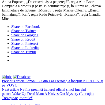
Adina Popescu, „De ce scriu ăștia pe pereți?”, regia Alin Boeru.
Compania a produs și peste 15 scurtmetraje și, în ultimii ani, câteva
lungmetraje de ficțiune, „Monștri.”, regia Marius Olteanu, „Băieții
buni ajung în Rai”, regia Radu Potcoavă, „Rusalka”, regia Claudiu
Mitcu.
Share on Facebook
Share on Twitter
Share on Google+
Share on Reddit
Share on Pinterest
Share on Linkedin
Share on Tumblr
Previous article
Sezonul 27 din Las Fierbinți a început la PRO TV și
pe VOYO
Next article
Netflix prezintă trailerul oficial și noi imagini
pentru Wake Up Dead Man: A Knives Out Mystery (La cuțite:
Trezește-te, mortule!)