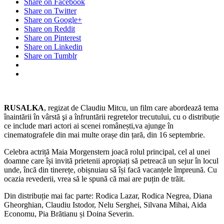
Share on Facebook
Share on Twitter
Share on Google+
Share on Reddit
Share on Pinterest
Share on Linkedin
Share on Tumblr
RUSALKA
, regizat de Claudiu Mitcu, un film care abordează tema
înaintării în vârstă şi a înfruntării regretelor trecutului, cu o distribuție
ce include mari actori ai scenei românești,va ajunge în
cinematografele din mai multe orașe din țară, din 16 septembrie.
Celebra actriță Maia Morgenstern joacă rolul principal, cel al unei
doamne care își invită prietenii apropiați să petreacă un sejur în locul
unde, încă din tinerețe, obișnuiau să își facă vacanțele împreună. Cu
ocazia revederii, vrea să le spună că mai are puțin de trăit.
Din distribuție mai fac parte: Rodica Lazar, Rodica Negrea, Diana
Gheorghian, Claudiu Istodor, Nelu Serghei, Silvana Mihai, Aida
Economu, Pia Brătianu și Doina Severin.