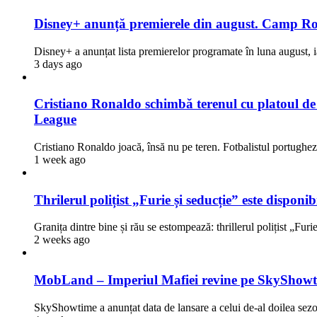
Disney+ anunță premierele din august. Camp Rock
Disney+ a anunțat lista premierelor programate în luna august, i
3 days ago
Cristiano Ronaldo schimbă terenul cu platoul de fi
League
Cristiano Ronaldo joacă, însă nu pe teren. Fotbalistul portugh
1 week ago
Thrilerul polițist „Furie și seducție” este dispon
Granița dintre bine și rău se estompează: thrillerul polițist „Fur
2 weeks ago
MobLand – Imperiul Mafiei revine pe SkyShowti
SkyShowtime a anunțat data de lansare a celui de-al doilea 