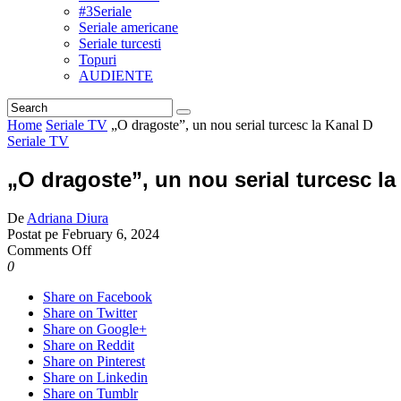
#3Seriale
Seriale americane
Seriale turcesti
Topuri
AUDIENTE
Home
Seriale TV
„O dragoste”, un nou serial turcesc la Kanal D
Seriale TV
„O dragoste”, un nou serial turcesc la
De
Adriana Diura
Postat pe
February 6, 2024
on
Comments Off
„O
0
dragoste”,
Share on Facebook
un
Share on Twitter
nou
Share on Google+
serial
Share on Reddit
turcesc
Share on Pinterest
la
Share on Linkedin
Kanal
Share on Tumblr
D