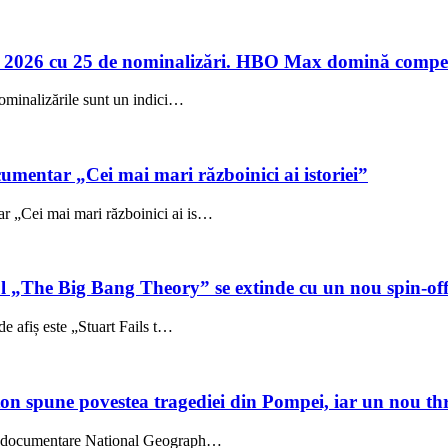
 2026 cu 25 de nominalizări. HBO Max domină compet
ominalizările sunt un indici…
umentar „Cei mai mari războinici ai istoriei”
 „Cei mai mari războinici ai is…
ul „The Big Bang Theory” se extinde cu un nou spin-of
e afiș este „Stuart Fails t…
on spune povestea tragediei din Pompei, iar un nou thri
l, documentare National Geograph…