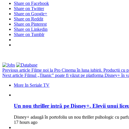
Share on Facebook
Share on Twitter
Share on Google+
Share on Reddit
Share on Pinterest
Share on Linkedin
Share on Tumblr
Previous article
Filme noi la Pro Cinema în luna iubirii. Producții cu 
Next article
Filmul „Titanic” poate fi văzut pe platforma Disney+ în v
More In Seriale TV
Un nou thriller intră pe Disney+. Elevii unui liceu
Disney+ adaugă în portofoliu un nou thriller psihologic cu par
17 hours ago