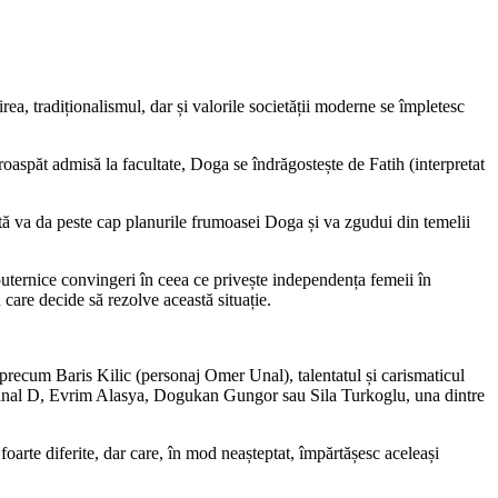
a, tradiționalismul, dar și valorile societății moderne se împletesc
roaspăt admisă la facultate, Doga se îndrăgostește de Fatih (interpretat
cată va da peste cap planurile frumoasei Doga și va zgudui din temelii
uternice convingeri în ceea ce privește independența femeii în
 care decide să rezolve această situație.
i, precum Baris Kilic (personaj Omer Unal), talentatul și carismaticul
la Kanal D, Evrim Alasya, Dogukan Gungor sau Sila Turkoglu, una dintre
foarte diferite, dar care, în mod neașteptat, împărtășesc aceleași