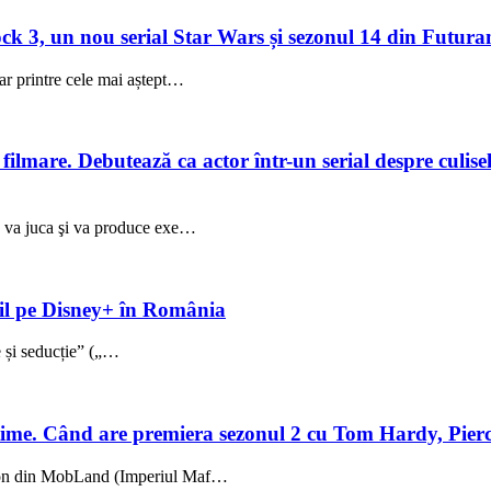
 3, un nou serial Star Wars și sezonul 14 din Futuram
ar printre cele mai aștept…
lmare. Debutează ca actor într-un serial despre culisele
ez va juca şi va produce exe…
ibil pe Disney+ în România
ie și seducție” („…
me. Când are premiera sezonul 2 cu Tom Hardy, Pierc
sezon din MobLand (Imperiul Maf…