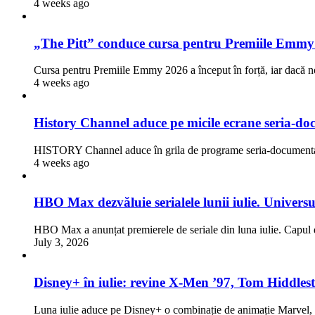
4 weeks ago
„The Pitt” conduce cursa pentru Premiile Emmy
Cursa pentru Premiile Emmy 2026 a început în forță, iar dacă n
4 weeks ago
History Channel aduce pe micile ecrane seria-doc
HISTORY Channel aduce în grila de programe seria-documentar
4 weeks ago
HBO Max dezvăluie serialele lunii iulie. Univers
HBO Max a anunțat premierele de seriale din luna iulie. Capul d
July 3, 2026
Disney+ în iulie: revine X-Men ’97, Tom Hiddlest
Luna iulie aduce pe Disney+ o combinație de animație Marve