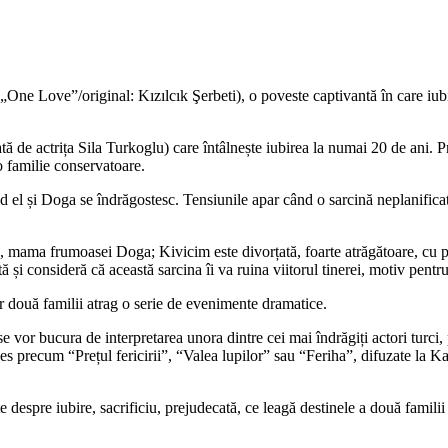
e Love”/original: Kızılcık Şerbeti), o poveste captivantă în care iubire
tă de actrița Sila Turkoglu) care întâlnește iubirea la numai 20 de ani. P
 familie conservatoare.
când el și Doga se îndrăgostesc. Tensiunile apar când o sarcină neplanifi
, mama frumoasei Doga; Kivicim este divorțată, foarte atrăgătoare, cu p
și consideră că această sarcina îi va ruina viitorul tinerei, motiv pentru
elor două familii atrag o serie de evenimente dramatice.
 se vor bucura de interpretarea unora dintre cei mai îndrăgiți actori turc
ucces precum “Prețul fericirii”, “Valea lupilor” sau “Feriha”, difuzate 
despre iubire, sacrificiu, prejudecată, ce leagă destinele a două familii 