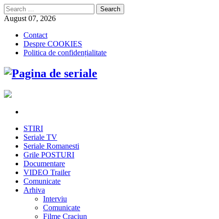
Search
for:
August 07, 2026
Contact
Despre COOKIES
Politica de confidențialitate
STIRI
Seriale TV
Seriale Romanesti
Grile POSTURI
Documentare
VIDEO Trailer
Comunicate
Arhiva
Interviu
Comunicate
Filme Craciun