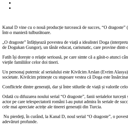
Kanal D vine cu o nouă producție turcească de succes, “O dragoste” („On
într-o manieră tulburătoare.
„O dragoste” înfățișează povestea de viață a idealistei Doga (interpreta
de Dogukan Gungor), un tânăr educat, carismatic, care provine dintr-o
Fatih își dorește o relație serioasă, pe care simte că a găsit-o atunci 
viețile familiilor celor doi tineri.
Un personaj puternic al serialului este Kivilcim Arslan (Evrim Alasya)
societate. Kivilcim primește cu stupoare vestea că Doga este însărcinată 
Conflictele dintre generații, dar și între stilurile de viață și valorile c
Odată cu difuzarea noului serial “O dragoste”, fanii serialelor turcești
actor pe care telespectatorii români l-au putut admira în seriale de s
cele mai apreciate actrițe ale tinerei generații din Turcia.
Nu pierdeţi, în curând, la Kanal D, noul serial “O dragoste”, o poveste 
adevăruri profunde.