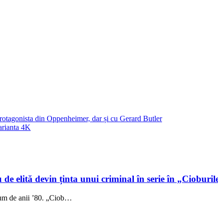
protagonista din Oppenheimer, dar și cu Gerard Butler
arianta 4K
 de elită devin ținta unui criminal în serie în „Cioburil
fum de anii ’80. „Ciob…