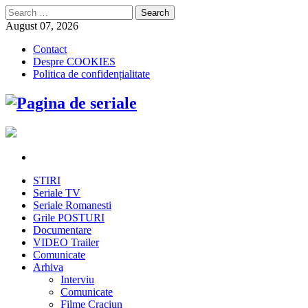
Search
for:
August 07, 2026
Contact
Despre COOKIES
Politica de confidențialitate
STIRI
Seriale TV
Seriale Romanesti
Grile POSTURI
Documentare
VIDEO Trailer
Comunicate
Arhiva
Interviu
Comunicate
Filme Craciun