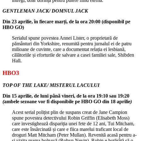
întregi, doar dorința pentru putere fiind eternă.
GENTLEMAN JACK/ DOMNUL JACK
Din 23 aprilie, în fiecare marți, de la ora 20:00 (disponibil pe
HBO GO)
Serialul spune povestea Annei Lister, o proprietară de
pământuri din Yorkshire, renumită pentru jurnalul ei de patru
milioane de cuvinte, care a documentat relația ei lesbiană,
călătoriile și eforturile de salvare a casei familiei sale, Shibden
Hall.
HBO3
TOP OF THE LAKE/ MISTERUL LACULUI
Din 15 aprilie, de luni până vineri, de la ora 19:10 sau 19:20
(
ambele sezoane vor fi disponibile pe HBO GO din 18 aprilie
)
Acest serial polițist plin de suspans creat de Jane Campion
spune povestea detectivului Robin Griffin (Elisabeth Moss)
care investighează dispariția unei fete de 12 ani, Tui Mitcham,
care este însărcinată și care e fiica marelui traficant local de
droguri Matt Mitcham (Peter Mullan). Revenită acasă pentru a-
și vizita mama bolnavă (Robyn Nevin), Robin e hotărâtă să o