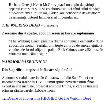
Richard Gere și Helen McCrory joacă un cuplu de părinți
separați care sunt siliți să colaboreze atunci când stilul de viață
auto-distructiv al fiului lor, Caden, are consecințe devastatoare
ce amenință viitorul familiei și al imperiului său.
THE WALKING DEAD
– 5 sezoane
2 sezoane din 4 aprilie, apoi un sezon în fiecare săptămână
“The Walking Dead” prezintă drama continuă a oamenilor după
apocalipsa zombi. Serialul urmărește un grup de supraviețuitori
conduși de fostul ofițer de poliție Rick Grimes care călătoresc în
căutarea unui cămin sigur.
WARRIOR/ RĂZBOINICUL
Din 6 aprilie, un episod în fiecare săptămână
Acțiunea serialului are loc în Chinatown-ul din San Francisco
imediat după Războiul Civil. Filmul spune povestea unui tânăr
expert în arte marțiale, proaspăt sosit din China, și care se trezește
prins în sângeroasele războaie Tong.
Tags
Game of thrones
grila HBO
HBO Go
The Walking Dead