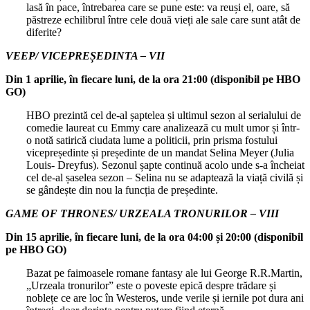
lasă în pace, întrebarea care se pune este: va reuși el, oare, să
păstreze echilibrul între cele două vieți ale sale care sunt atât de
diferite?
VEEP/ VICEPREȘEDINTA – VII
Din 1 aprilie, în fiecare luni, de la ora 21:00 (disponibil pe HBO
GO)
HBO prezintă cel de-al șaptelea și ultimul sezon al serialului de
comedie laureat cu Emmy care analizează cu mult umor și într-
o notă satirică ciudata lume a politicii, prin prisma fostului
vicepreședinte și președinte de un mandat Selina Meyer (Julia
Louis- Dreyfus). Sezonul șapte continuă acolo unde s-a încheiat
cel de-al șaselea sezon – Selina nu se adaptează la viață civilă și
se gândește din nou la funcția de președinte.
GAME OF THRONES/ URZEALA TRONURILOR – VIII
Din 15 aprilie, în fiecare luni, de la ora 04:00 și 20:00 (disponibil
pe HBO GO)
Bazat pe faimoasele romane fantasy ale lui George R.R.Martin,
„Urzeala tronurilor” este o poveste epică despre trădare și
noblețe ce are loc în Westeros, unde verile și iernile pot dura ani