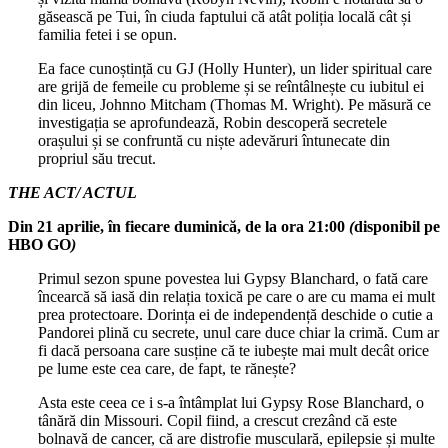
găsească pe Tui, în ciuda faptului că atât poliția locală cât și
familia fetei i se opun.
Ea face cunoștință cu GJ (Holly Hunter), un lider spiritual care
are grijă de femeile cu probleme și se reîntâlnește cu iubitul ei
din liceu, Johnno Mitcham (Thomas M. Wright). Pe măsură ce
investigația se aprofundează, Robin descoperă secretele
orașului și se confruntă cu niște adevăruri întunecate din
propriul său trecut.
THE ACT/ ACTUL
Din 21 aprilie, în fiecare duminică, de la ora 21:00
(
disponibil pe
HBO GO
)
Primul sezon spune povestea lui Gypsy Blanchard, o fată care
încearcă să iasă din relația toxică pe care o are cu mama ei mult
prea protectoare. Dorința ei de independență deschide o cutie a
Pandorei plină cu secrete, unul care duce chiar la crimă. Cum ar
fi dacă persoana care susține că te iubește mai mult decât orice
pe lume este cea care, de fapt, te rănește?
Asta este ceea ce i s-a întâmplat lui Gypsy Rose Blanchard, o
tânără din Missouri. Copil fiind, a crescut crezând că este
bolnavă de cancer, că are distrofie musculară, epilepsie și multe