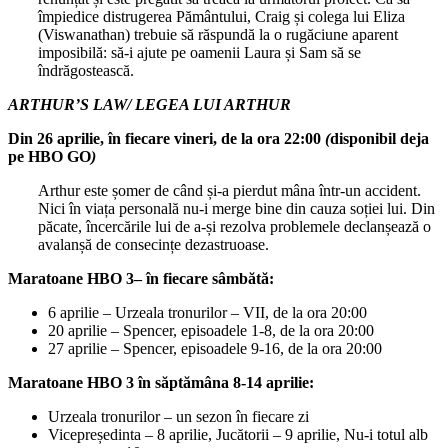
împiedice distrugerea Pământului, Craig și colega lui Eliza
(Viswanathan) trebuie să răspundă la o rugăciune aparent
imposibilă: să-i ajute pe oamenii Laura și Sam să se
îndrăgostească.
ARTHUR’S LAW/ LEGEA LUI ARTHUR
Din 26 aprilie, în fiecare vineri, de la ora 22:00
(
disponibil deja
pe HBO GO
)
Arthur este șomer de când și-a pierdut mâna într-un accident.
Nici în viața personală nu-i merge bine din cauza soției lui. Din
păcate, încercările lui de a-și rezolva problemele declanșează o
avalanșă de consecințe dezastruoase.
Maratoane HBO 3– în fiecare sâmbătă:
6 aprilie – Urzeala tronurilor – VII, de la ora 20:00
20 aprilie – Spencer, episoadele 1-8, de la ora 20:00
27 aprilie – Spencer, episoadele 9-16, de la ora 20:00
Maratoane HBO 3 în săptămâna 8-14 aprilie:
Urzeala tronurilor – un sezon în fiecare zi
Vicepreședinta – 8 aprilie, Jucătorii – 9 aprilie, Nu-i totul alb