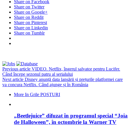
Share on Facebook
Share on Twitter
Share on Google+
Share on Reddit
Share on Pinterest
Share on Linkedin
Share on Tumblr
Previous article
VIDEO. Netflix, îngerul salvator pentru Lucifer.
Când începe sezonul patru al serialului
Next article
Disney anunță data lansării și prețurile platformei care
va concura Netflix. Când ajunge și în România
More In Grile POSTURI
„Beetlejuice” difuzat în programul special “Joia
de Halloween”, în octombrie la Warner TV