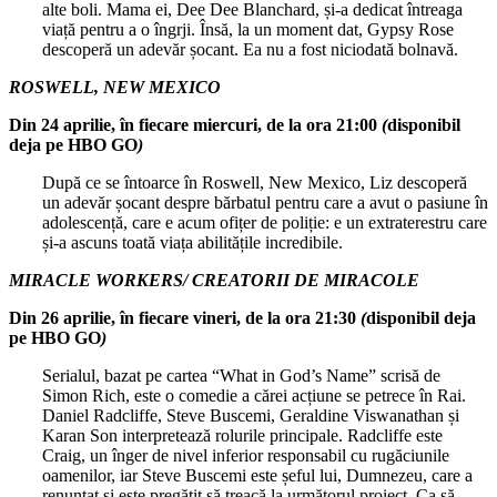
alte boli. Mama ei, Dee Dee Blanchard, și-a dedicat întreaga
viață pentru a o îngrji. Însă, la un moment dat, Gypsy Rose
descoperă un adevăr șocant. Ea nu a fost niciodată bolnavă.
ROSWELL, NEW MEXICO
Din 24 aprilie, în fiecare miercuri, de la ora 21:00
(
disponibil
deja pe HBO GO
)
După ce se întoarce în Roswell, New Mexico, Liz descoperă
un adevăr șocant despre bărbatul pentru care a avut o pasiune în
adolescență, care e acum ofițer de poliție: e un extraterestru care
și-a ascuns toată viața abilitățile incredibile.
MIRACLE WORKERS/ CREATORII DE MIRACOLE
Din 26 aprilie, în fiecare vineri, de la ora 21:30
(
disponibil deja
pe HBO GO
)
Serialul, bazat pe cartea “What in God’s Name” scrisă de
Simon Rich, este o comedie a cărei acțiune se petrece în Rai.
Daniel Radcliffe, Steve Buscemi, Geraldine Viswanathan și
Karan Son interpretează rolurile principale. Radcliffe este
Craig, un înger de nivel inferior responsabil cu rugăciunile
oamenilor, iar Steve Buscemi este șeful lui, Dumnezeu, care a
renunțat și este pregătit să treacă la următorul proiect. Ca să