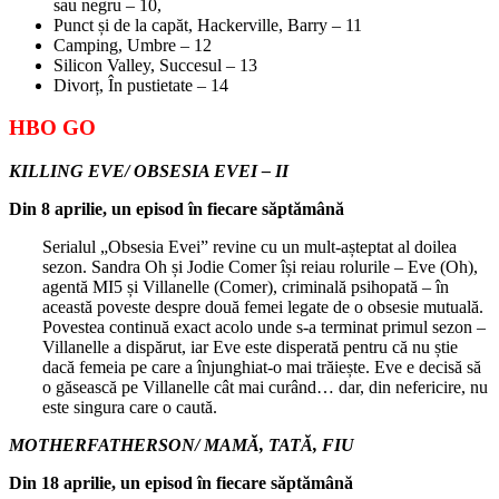
sau negru – 10,
Punct și de la capăt, Hackerville, Barry – 11
Camping, Umbre – 12
Silicon Valley, Succesul – 13
Divorț, În pustietate – 14
HBO GO
KILLING EVE/ OBSESIA EVEI – II
Din 8 aprilie, un episod în fiecare săptămână
Serialul „Obsesia Evei” revine cu un mult-așteptat al doilea
sezon. Sandra Oh și Jodie Comer își reiau rolurile – Eve (Oh),
agentă MI5 și Villanelle (Comer), criminală psihopată – în
această poveste despre două femei legate de o obsesie mutuală.
Povestea continuă exact acolo unde s-a terminat primul sezon –
Villanelle a dispărut, iar Eve este disperată pentru că nu știe
dacă femeia pe care a înjunghiat-o mai trăiește. Eve e decisă să
o găsească pe Villanelle cât mai curând… dar, din nefericire, nu
este singura care o caută.
MOTHERFATHERSON/ MAMĂ, TATĂ, FIU
Din 18 aprilie, un episod în fiecare săptămână