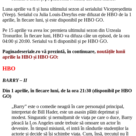
Luna aprilie va fi și luna ultimului sezon al serialului Vicepreședinta
(Veep). Serialul cu Julia Louis-Dreyfus este difuzat de HBO de la 1
aprilie, în fiecare luni, și este disponibil pe HBO GO.
Pe 15 aprilie va avea loc premiera ultimului sezon din Urzeala
Tronurilor. În fiecare luni, HBO va difuza câte un episod, de la ora
04:00 și 20:00. Serialul va fi disponibil și pe HBO GO.
Paginadeseriale.ro vă prezintă, în continuare,
noutățile lunii
aprilie la HBO și HBO GO:
HBO
BARRY – II
Din 1 aprilie, în fiecare luni, de la ora 21:30 (disponibil pe HBO
GO)
„Barry” este o comedie neagră în care personajul principal,
interpretat de Bill Hader, este un asasin plătit deprimat și
modest. Singuratic și nemulțumit de viața pe care o duce, Barry
pleacă la Los Angeles unde trebuie să omoare un actor în
devenire. În timpul misiunii, el intră în rândurile studenților la
actorie și decide să își schimbe viața. Cum, însă, trecutul nu îl