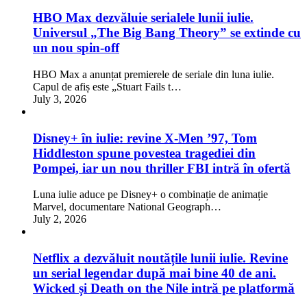
HBO Max dezvăluie serialele lunii iulie.
Universul „The Big Bang Theory” se extinde cu
un nou spin-off
HBO Max a anunțat premierele de seriale din luna iulie.
Capul de afiș este „Stuart Fails t…
July 3, 2026
Disney+ în iulie: revine X-Men ’97, Tom
Hiddleston spune povestea tragediei din
Pompei, iar un nou thriller FBI intră în ofertă
Luna iulie aduce pe Disney+ o combinație de animație
Marvel, documentare National Geograph…
July 2, 2026
Netflix a dezvăluit noutățile lunii iulie. Revine
un serial legendar după mai bine 40 de ani.
Wicked și Death on the Nile intră pe platformă