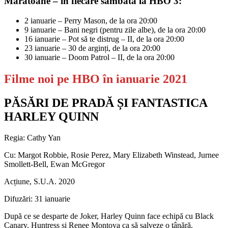
Maratoane – în fiecare sâmbătă la HBO 3:
2 ianuarie – Perry Mason, de la ora 20:00
9 ianuarie – Bani negri (pentru zile albe), de la ora 20:00
16 ianuarie – Pot să te distrug – II, de la ora 20:00
23 ianuarie – 30 de arginți, de la ora 20:00
30 ianuarie – Doom Patrol – II, de la ora 20:00
Filme noi pe HBO în ianuarie 2021
PĂSĂRI DE PRADĂ ȘI FANTASTICA
HARLEY QUINN
Regia: Cathy Yan
Cu: Margot Robbie, Rosie Perez, Mary Elizabeth Winstead, Jurnee
Smollett-Bell, Ewan McGregor
Acțiune, S.U.A. 2020
Difuzări: 31 ianuarie
După ce se desparte de Joker, Harley Quinn face echipă cu Black
Canary, Huntress și Renee Montoya ca să salveze o tânără.