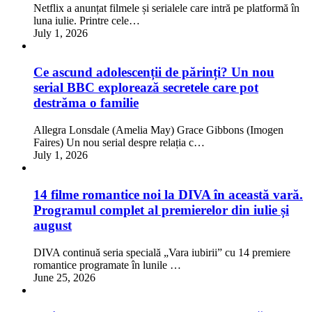
Netflix a anunțat filmele și serialele care intră pe platformă în
luna iulie. Printre cele…
July 1, 2026
Ce ascund adolescenții de părinți? Un nou
serial BBC explorează secretele care pot
destrăma o familie
Allegra Lonsdale (Amelia May) Grace Gibbons (Imogen
Faires) Un nou serial despre relația c…
July 1, 2026
14 filme romantice noi la DIVA în această vară.
Programul complet al premierelor din iulie și
august
DIVA continuă seria specială „Vara iubirii” cu 14 premiere
romantice programate în lunile …
June 25, 2026