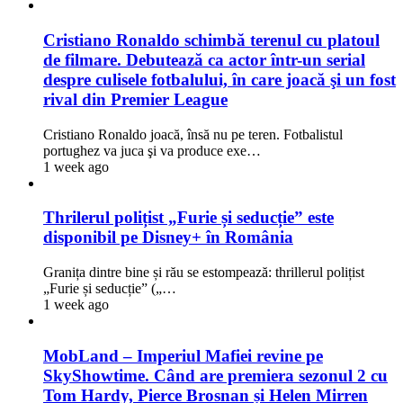
Cristiano Ronaldo schimbă terenul cu platoul
de filmare. Debutează ca actor într-un serial
despre culisele fotbalului, în care joacă şi un fost
rival din Premier League
Cristiano Ronaldo joacă, însă nu pe teren. Fotbalistul
portughez va juca şi va produce exe…
1 week ago
Thrilerul polițist „Furie și seducție” este
disponibil pe Disney+ în România
Granița dintre bine și rău se estompează: thrillerul polițist
„Furie și seducție” („…
1 week ago
MobLand – Imperiul Mafiei revine pe
SkyShowtime. Când are premiera sezonul 2 cu
Tom Hardy, Pierce Brosnan și Helen Mirren