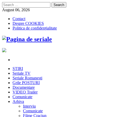
Search
for:
August 06, 2026
Contact
Despre COOKIES
Politica de confidențialitate
STIRI
Seriale TV
Seriale Romanesti
Grile POSTURI
Documentare
VIDEO Trailer
Comunicate
Arhiva
Interviu
Comunicate
Filme Craciun