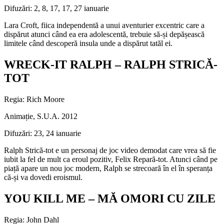
Difuzări: 2, 8, 17, 17, 27 ianuarie
Lara Croft, fiica independentă a unui aventurier excentric care a
dispărut atunci când ea era adolescentă, trebuie să-și depășească
limitele când descoperă insula unde a dispărut tatăl ei.
WRECK-IT RALPH – RALPH STRICĂ-
TOT
Regia: Rich Moore
Animație, S.U.A. 2012
Difuzări: 23, 24 ianuarie
Ralph Strică-tot e un personaj de joc video demodat care vrea să fie
iubit la fel de mult ca eroul pozitiv, Felix Repară-tot. Atunci când pe
piață apare un nou joc modern, Ralph se strecoară în el în speranța
că-și va dovedi eroismul.
YOU KILL ME – MĂ OMORI CU ZILE
Regia: John Dahl