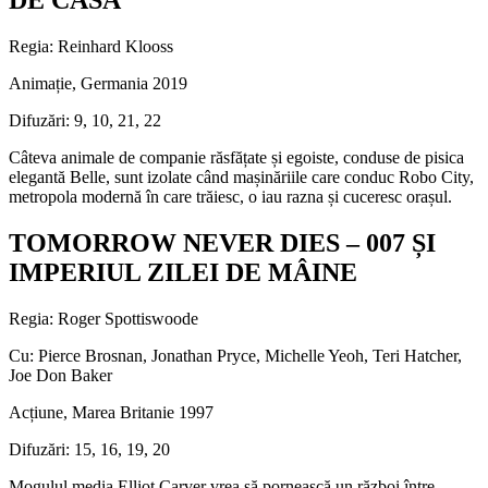
DE CASĂ
Regia: Reinhard Klooss
Animație, Germania 2019
Difuzări: 9, 10, 21, 22
Câteva animale de companie răsfățate și egoiste, conduse de pisica
elegantă Belle, sunt izolate când mașinăriile care conduc Robo City,
metropola modernă în care trăiesc, o iau razna și cuceresc orașul.
TOMORROW NEVER DIES – 007 ȘI
IMPERIUL ZILEI DE MÂINE
Regia: Roger Spottiswoode
Cu: Pierce Brosnan, Jonathan Pryce, Michelle Yeoh, Teri Hatcher,
Joe Don Baker
Acțiune, Marea Britanie 1997
Difuzări: 15, 16, 19, 20
Mogulul media Elliot Carver vrea să pornească un război între