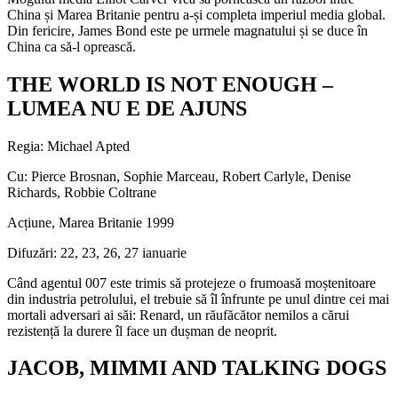
China și Marea Britanie pentru a-și completa imperiul media global.
Din fericire, James Bond este pe urmele magnatului și se duce în
China ca să-l oprească.
THE WORLD IS NOT ENOUGH –
LUMEA NU E DE AJUNS
Regia: Michael Apted
Cu: Pierce Brosnan, Sophie Marceau, Robert Carlyle, Denise
Richards, Robbie Coltrane
Acțiune, Marea Britanie 1999
Difuzări: 22, 23, 26, 27 ianuarie
Când agentul 007 este trimis să protejeze o frumoasă moștenitoare
din industria petrolului, el trebuie să îl înfrunte pe unul dintre cei mai
mortali adversari ai săi: Renard, un răufăcător nemilos a cărui
rezistență la durere îl face un dușman de neoprit.
JACOB, MIMMI AND TALKING DOGS