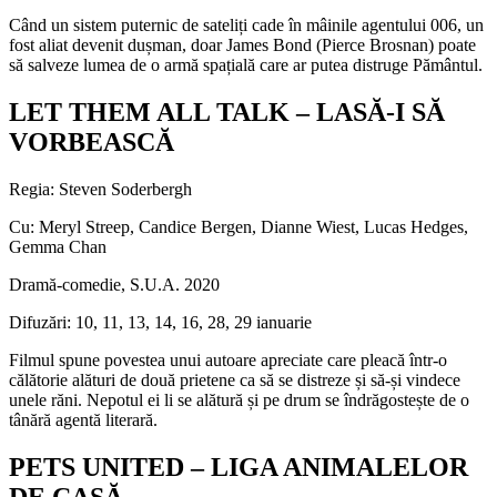
Când un sistem puternic de sateliți cade în mâinile agentului 006, un
fost aliat devenit dușman, doar James Bond (Pierce Brosnan) poate
să salveze lumea de o armă spațială care ar putea distruge Pământul.
LET THEM ALL TALK – LASĂ-I SĂ
VORBEASCĂ
Regia: Steven Soderbergh
Cu: Meryl Streep, Candice Bergen, Dianne Wiest, Lucas Hedges,
Gemma Chan
Dramă-comedie, S.U.A. 2020
Difuzări: 10, 11, 13, 14, 16, 28, 29 ianuarie
Filmul spune povestea unui autoare apreciate care pleacă într-o
călătorie alături de două prietene ca să se distreze și să-și vindece
unele răni. Nepotul ei li se alătură și pe drum se îndrăgostește de o
tânără agentă literară.
PETS UNITED – LIGA ANIMALELOR