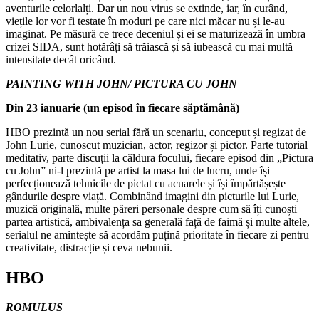
aventurile celorlalți. Dar un nou virus se extinde, iar, în curând,
viețile lor vor fi testate în moduri pe care nici măcar nu și le-au
imaginat. Pe măsură ce trece deceniul și ei se maturizează în umbra
crizei SIDA, sunt hotărâți să trăiască și să iubească cu mai multă
intensitate decât oricând.
PAINTING WITH JOHN/ PICTURA CU JOHN
Din 23 ianuarie (un episod în fiecare săptămână)
HBO prezintă un nou serial fără un scenariu, conceput și regizat de
John Lurie, cunoscut muzician, actor, regizor și pictor. Parte tutorial
meditativ, parte discuții la căldura focului, fiecare episod din „Pictura
cu John” ni-l prezintă pe artist la masa lui de lucru, unde își
perfecționează tehnicile de pictat cu acuarele și își împărtășește
gândurile despre viață. Combinând imagini din picturile lui Lurie,
muzică originală, multe păreri personale despre cum să îți cunoști
partea artistică, ambivalența sa generală față de faimă și multe altele,
serialul ne amintește să acordăm puțină prioritate în fiecare zi pentru
creativitate, distracție și ceva nebunii.
HBO
ROMULUS