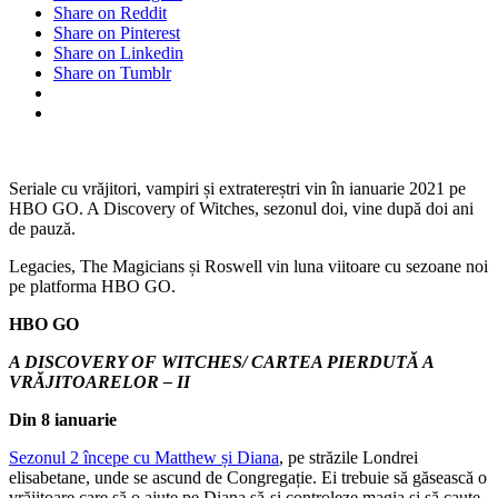
Share on Reddit
Share on Pinterest
Share on Linkedin
Share on Tumblr
Seriale cu vrăjitori, vampiri și extratereștri vin în ianuarie 2021 pe
HBO GO. A Discovery of Witches, sezonul doi, vine după doi ani
de pauză.
Legacies, The Magicians și Roswell vin luna viitoare cu sezoane noi
pe platforma HBO GO.
HBO GO
A DISCOVERY OF WITCHES/ CARTEA PIERDUTĂ A
VRĂJITOARELOR – II
Din 8 ianuarie
Sezonul 2 începe cu Matthew și Diana
, pe străzile Londrei
elisabetane, unde se ascund de Congregație. Ei trebuie să găsească o
vrăjitoare care să o ajute pe Diana să-și controleze magia și să caute