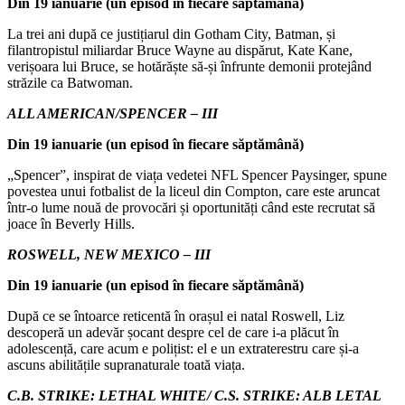
Din 19 ianuarie (un episod în fiecare săptămână)
La trei ani după ce justițiarul din Gotham City, Batman, și
filantropistul miliardar Bruce Wayne au dispărut, Kate Kane,
verișoara lui Bruce, se hotărăște să-și înfrunte demonii protejând
străzile ca Batwoman.
ALL AMERICAN/SPENCER – III
Din 19 ianuarie (un episod în fiecare săptămână)
„Spencer”, inspirat de viața vedetei NFL Spencer Paysinger, spune
povestea unui fotbalist de la liceul din Compton, care este aruncat
într-o lume nouă de provocări și oportunități când este recrutat să
joace în Beverly Hills.
ROSWELL, NEW MEXICO – III
Din 19 ianuarie (un episod în fiecare săptămână)
După ce se întoarce reticentă în orașul ei natal Roswell, Liz
descoperă un adevăr șocant despre cel de care i-a plăcut în
adolescență, care acum e polițist: el e un extraterestru care și-a
ascuns abilitățile supranaturale toată viața.
C.B. STRIKE: LETHAL WHITE/ C.S. STRIKE: ALB LETAL