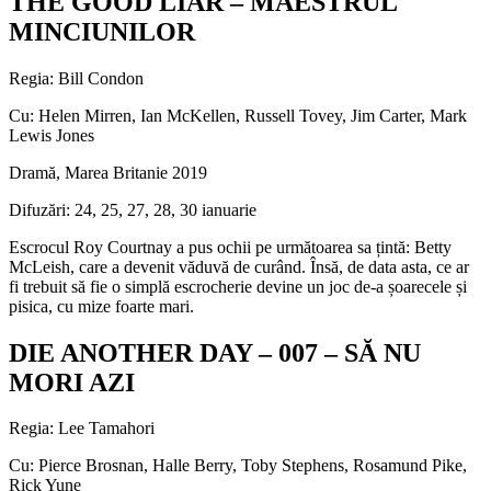
THE GOOD LIAR – MAESTRUL
MINCIUNILOR
Regia: Bill Condon
Cu: Helen Mirren, Ian McKellen, Russell Tovey, Jim Carter, Mark
Lewis Jones
Dramă, Marea Britanie 2019
Difuzări: 24, 25, 27, 28, 30 ianuarie
Escrocul Roy Courtnay a pus ochii pe următoarea sa țintă: Betty
McLeish, care a devenit văduvă de curând. Însă, de data asta, ce ar
fi trebuit să fie o simplă escrocherie devine un joc de-a șoarecele și
pisica, cu mize foarte mari.
DIE ANOTHER DAY – 007 – SĂ NU
MORI AZI
Regia: Lee Tamahori
Cu: Pierce Brosnan, Halle Berry, Toby Stephens, Rosamund Pike,
Rick Yune