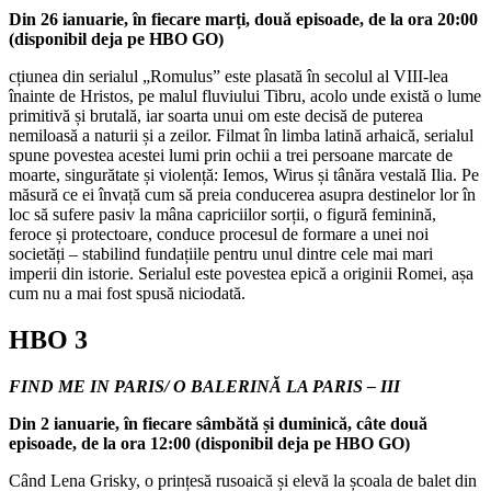
Din 26 ianuarie, în fiecare marți, două episoade, de la ora 20:00
(disponibil deja pe HBO GO)
cțiunea din serialul „Romulus” este plasată în secolul al VIII-lea
înainte de Hristos, pe malul fluviului Tibru, acolo unde există o lume
primitivă și brutală, iar soarta unui om este decisă de puterea
nemiloasă a naturii și a zeilor. Filmat în limba latină arhaică, serialul
spune povestea acestei lumi prin ochii a trei persoane marcate de
moarte, singurătate și violență: Iemos, Wirus și tânăra vestală Ilia. Pe
măsură ce ei învață cum să preia conducerea asupra destinelor lor în
loc să sufere pasiv la mâna capriciilor sorții, o figură feminină,
feroce și protectoare, conduce procesul de formare a unei noi
societăți – stabilind fundațiile pentru unul dintre cele mai mari
imperii din istorie. Serialul este povestea epică a originii Romei, așa
cum nu a mai fost spusă niciodată.
HBO 3
FIND ME IN PARIS/ O BALERINĂ LA PARIS – III
Din 2 ianuarie, în fiecare sâmbătă și duminică, câte două
episoade, de la ora 12:00 (disponibil deja pe HBO GO)
Când Lena Grisky, o prințesă rusoaică și elevă la școala de balet din