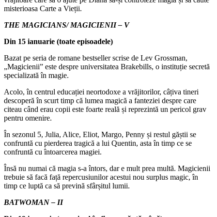
misterioasa Carte a Vieții.
THE MAGICIANS/ MAGICIENII – V
Din 15 ianuarie (toate episoadele)
Bazat pe seria de romane bestseller scrise de Lev Grossman,
„Magicienii” este despre universitatea Brakebills, o instituție secretă
specializată în magie.
Acolo, în centrul educației neortodoxe a vrăjitorilor, câțiva tineri
descoperă în scurt timp că lumea magică a fanteziei despre care
citeau când erau copii este foarte reală și reprezintă un pericol grav
pentru omenire.
În sezonul 5, Julia, Alice, Eliot, Margo, Penny și restul găștii se
confruntă cu pierderea tragică a lui Quentin, asta în timp ce se
confruntă cu întoarcerea magiei.
Însă nu numai că magia s-a întors, dar e mult prea multă. Magicienii
trebuie să facă față repercusiunilor acestui nou surplus magic, în
timp ce luptă ca să prevină sfârșitul lumii.
BATWOMAN – II