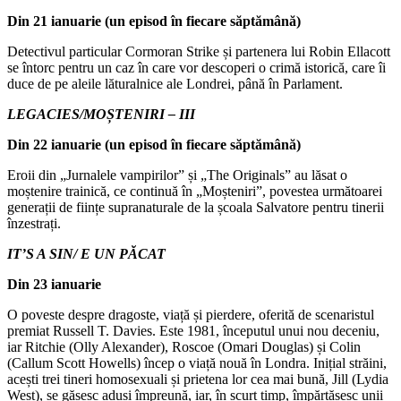
Din 21 ianuarie (un episod în fiecare săptămână)
Detectivul particular Cormoran Strike și partenera lui Robin Ellacott
se întorc pentru un caz în care vor descoperi o crimă istorică, care îi
duce de pe aleile lăturalnice ale Londrei, până în Parlament.
LEGACIES/MOȘTENIRI – III
Din 22 ianuarie (un episod în fiecare săptămână)
Eroii din „Jurnalele vampirilor” și „The Originals” au lăsat o
moștenire trainică, ce continuă în „Moșteniri”, povestea următoarei
generații de ființe supranaturale de la școala Salvatore pentru tinerii
înzestrați.
IT’S A SIN/ E UN PĂCAT
Din 23 ianuarie
O poveste despre dragoste, viață și pierdere, oferită de scenaristul
premiat Russell T. Davies. Este 1981, începutul unui nou deceniu,
iar Ritchie (Olly Alexander), Roscoe (Omari Douglas) și Colin
(Callum Scott Howells) încep o viață nouă în Londra. Inițial străini,
acești trei tineri homosexuali și prietena lor cea mai bună, Jill (Lydia
West), se găsesc aduși împreună, iar, în scurt timp, împărtășesc unii