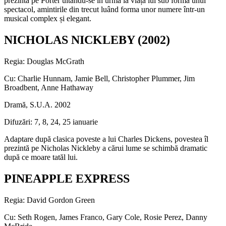
prezintă pe Porter uitându-se în urmă la viața lui sub forma unui
spectacol, amintirile din trecut luând forma unor numere într-un
musical complex și elegant.
NICHOLAS NICKLEBY (2002)
Regia: Douglas McGrath
Cu: Charlie Hunnam, Jamie Bell, Christopher Plummer, Jim
Broadbent, Anne Hathaway
Dramă, S.U.A. 2002
Difuzări: 7, 8, 24, 25 ianuarie
Adaptare după clasica poveste a lui Charles Dickens, povestea îl
prezintă pe Nicholas Nickleby a cărui lume se schimbă dramatic
după ce moare tatăl lui.
PINEAPPLE EXPRESS
Regia: David Gordon Green
Cu: Seth Rogen, James Franco, Gary Cole, Rosie Perez, Danny