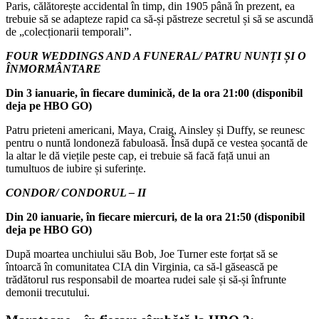
Paris, călătorește accidental în timp, din 1905 până în prezent, ea
trebuie să se adapteze rapid ca să-și păstreze secretul și să se ascundă
de „colecționarii temporali”.
FOUR WEDDINGS AND A FUNERAL/ PATRU NUNȚI ȘI O
ÎNMORMÂNTARE
Din 3 ianuarie, în fiecare duminică, de la ora 21:00 (disponibil
deja pe HBO GO)
Patru prieteni americani, Maya, Craig, Ainsley și Duffy, se reunesc
pentru o nuntă londoneză fabuloasă. Însă după ce vestea șocantă de
la altar le dă viețile peste cap, ei trebuie să facă față unui an
tumultuos de iubire și suferințe.
CONDOR/ CONDORUL – II
Din 20 ianuarie, în fiecare miercuri, de la ora 21:50 (disponibil
deja pe HBO GO)
După moartea unchiului său Bob, Joe Turner este forțat să se
întoarcă în comunitatea CIA din Virginia, ca să-l găsească pe
trădătorul rus responsabil de moartea rudei sale și să-și înfrunte
demonii trecutului.