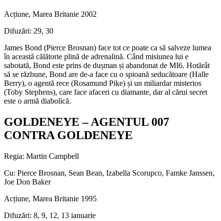
Acțiune, Marea Britanie 2002
Difuzări: 29, 30
James Bond (Pierce Brosnan) face tot ce poate ca să salveze lumea
în această călătorie plină de adrenalină. Când misiunea lui e
sabotată, Bond este prins de dușman și abandonat de MI6. Hotărât
să se răzbune, Bond are de-a face cu o spioană seducătoare (Halle
Berry), o agentă rece (Rosamund Pike) și un miliardar misterios
(Toby Stephens), care face afaceri cu diamante, dar al cărui secret
este o armă diabolică.
GOLDENEYE – AGENTUL 007
CONTRA GOLDENEYE
Regia: Martin Campbell
Cu: Pierce Brosnan, Sean Bean, Izabella Scorupco, Famke Janssen,
Joe Don Baker
Acțiune, Marea Britanie 1995
Difuzări: 8, 9, 12, 13 ianuarie