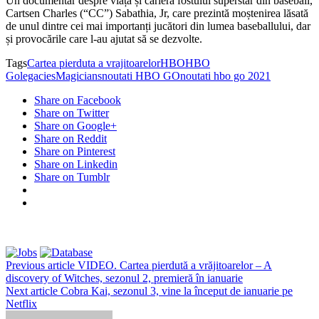
Un documentar despre viața și cariera fostului superstar din baseball,
Cartsen Charles (“CC”) Sabathia, Jr, care prezintă moștenirea lăsată
de unul dintre cei mai importanți jucători din lumea baseballului, dar
și provocările care l-au ajutat să se dezvolte.
Tags
Cartea pierduta a vrajitoarelor
HBO
HBO
Go
legacies
Magicians
noutati HBO GO
noutati hbo go 2021
Share on Facebook
Share on Twitter
Share on Google+
Share on Reddit
Share on Pinterest
Share on Linkedin
Share on Tumblr
Previous article
VIDEO. Cartea pierdută a vrăjitoarelor – A
discovery of Witches, sezonul 2, premieră în ianuarie
Next article
Cobra Kai, sezonul 3, vine la început de ianuarie pe
Netflix