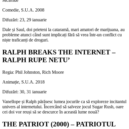
McBride
Comedie, S.U.A. 2008
Difuzări: 23, 29 ianuarie
Dale și Saul, doi prieteni la cataramă, mari amatori de marijuana, au
probleme atunci când sunt implicați fără să vrea într-un conflict cu
niște traficanți de droguri.
RALPH BREAKS THE INTERNET –
RALPH RUPE NETU’
Regia: Phil Johnston, Rich Moore
Animație, S.U.A. 2018
Difuzări: 30, 31 ianuarie
Vanellope și Ralph părăsesc lumea jocurile ca să exploreze incitantul
univers al internetului. Încercând să salveze jocul Sugar Rush, oare
cei doi vor reuși să se descurce în această lume nouă?
THE PATRIOT (2000) – PATRIOTUL